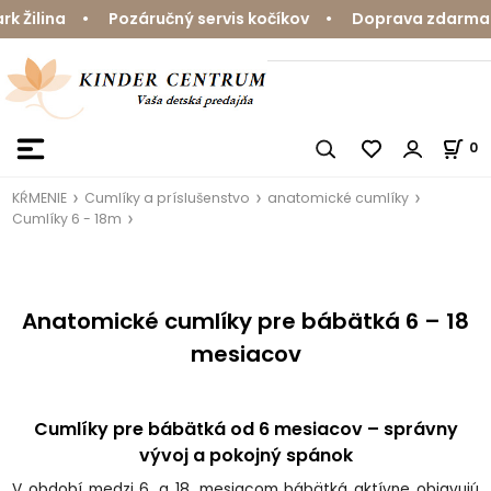
lina • Pozáručný servis kočíkov • Doprava zdarma nad 5
0
KŔMENIE
Cumlíky a príslušenstvo
anatomické cumlíky
Cumlíky 6 - 18m
Anatomické cumlíky pre bábätká 6 – 18
mesiacov
Cumlíky pre bábätká od 6 mesiacov – správny
vývoj a pokojný spánok
V období medzi 6. a 18. mesiacom bábätká aktívne objavujú