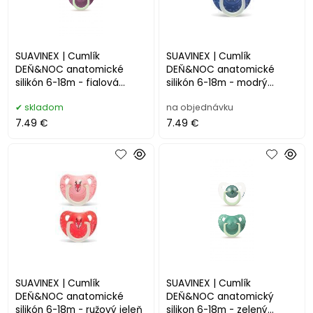
SUAVINEX | Cumlík
SUAVINEX | Cumlík
DEŇ&NOC anatomické
DEŇ&NOC anatomické
silikón 6-18m - fialová
silikón 6-18m - modrý
mačka
medveď
skladom
na objednávku
7.49 €
7.49 €
SUAVINEX | Cumlík
SUAVINEX | Cumlík
DEŇ&NOC anatomické
DEŇ&NOC anatomický
silikón 6-18m - ružový jeleň
silikon 6-18m - zelený