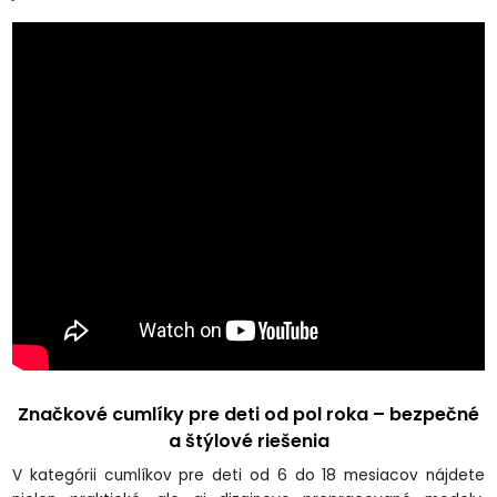
Značkové cumlíky pre deti od pol roka – bezpečné
a štýlové riešenia
V kategórii cumlíkov pre deti od 6 do 18 mesiacov nájdete