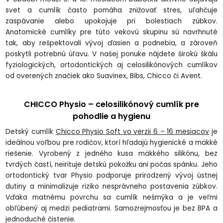
svet a cumlík často pomáha znižovať stres, uľahčuje
zaspávanie alebo upokojuje pri bolestiach zúbkov.
Anatomické cumlíky pre túto vekovú skupinu sú navrhnuté
tak, aby rešpektovali vývoj ďasien a podnebia, a zároveň
poskytli potrebnú úľavu. V našej ponuke nájdete širokú škálu
fyziologických, ortodontických aj celosilikónových cumlíkov
od overených značiek ako Suavinex, Bibs, Chicco či Avent.
CHICCO Physio – celosilikónový cumlík pre
pohodlie a hygienu
Detský cumlík
Chicco Physio Soft vo verzii 6 – 16 mesiacov
je
ideálnou voľbou pre rodičov, ktorí hľadajú hygienické a mäkké
riešenie. Vyrobený z jedného kusa mäkkého silikónu, bez
tvrdých častí, neirituje detskú pokožku ani počas spánku. Jeho
ortodontický tvar Physio podporuje prirodzený vývoj ústnej
dutiny a minimalizuje riziko nesprávneho postavenia zúbkov.
Vďaka matnému povrchu sa cumlík nešmýka a je veľmi
obľúbený aj medzi pediatrami. Samozrejmosťou je bez BPA a
jednoduché čistenie.