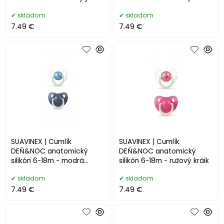
medveď
skladom
skladom
7.49 €
7.49 €
SUAVINEX | Cumlík
SUAVINEX | Cumlík
DEŇ&NOC anatomický
DEŇ&NOC anatomický
silikón 6-18m - modrá
silikón 6-18m - ružový kráik
veľryba
skladom
skladom
7.49 €
7.49 €