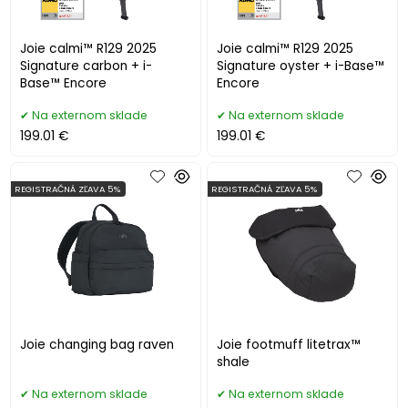
Joie calmi™ R129 2025
Joie calmi™ R129 2025
Signature carbon + i-
Signature oyster + i-Base™
Base™ Encore
Encore
Na externom sklade
Na externom sklade
199.01 €
199.01 €
REGISTRAČNÁ ZĽAVA 5%
REGISTRAČNÁ ZĽAVA 5%
Joie changing bag raven
Joie footmuff litetrax™
shale
Na externom sklade
Na externom sklade