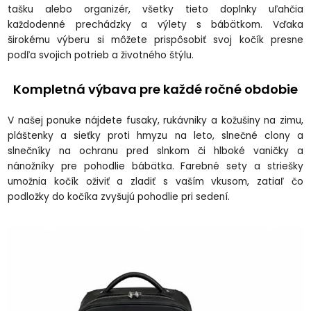
tašku alebo organiz
ér, v
šetky tieto doplnky uľahčia
každodenn
é prechádzky a výlety s bábätkom. V
ďaka
širok
ému výberu si mô
žete prisp
ôsobi
ť svoj koč
ík presne
pod
ľa svojich potrieb a životn
ého
št
ýlu.
Kompletná výbava pre ka
žd
é ro
čn
é obdobie
V na
šej ponuke n
ájdete fusaky, rukávniky a ko
žušiny na zimu,
pl
á
štenky a sieťky proti hmyzu na leto, slnečn
é clony a
slne
čn
íky na ochranu pred slnkom
či hlbok
é vani
čky a
n
áno
žn
íky pre pohodlie bábätka. Farebné sety a strie
šky
umožnia koč
ík o
živiť a zladiť s vaš
ím vkusom, zatia
ľ čo
podložky do koč
íka zvy
šuj
ú pohodlie pri sedení.