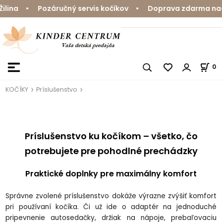
 Pozáručný servis kočíkov • Doprava zdarma nad 59 € •
0
KOČÍKY
Príslušenstvo
Príslu
šenstvo ku koč
íkom
– v
šetko, čo
potrebujete pre pohodln
é prechádzky
Praktické doplnky pre maximálny komfort
Správne zvolené príslu
šenstvo dok
á
že v
ýrazne zvý
šiť komfort
pri použ
ívaní ko
č
íka.
Či už ide o adapt
ér na jednoduché
pripevnenie autoseda
čky, držiak na n
ápoje, preba
ľovaciu