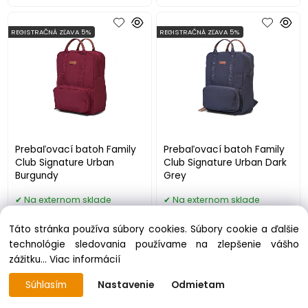
REGISTRAČNÁ ZĽAVA 5%
REGISTRAČNÁ ZĽAVA 5%
Prebaľovací batoh Family
Prebaľovací batoh Family
Club Signature Urban
Club Signature Urban Dark
Burgundy
Grey
Na externom sklade
Na externom sklade
51.60 €
51.60 €
Táto stránka používa súbory cookies. Súbory cookie a ďalšie
technológie sledovania používame na zlepšenie vášho
REGISTRAČNÁ ZĽAVA 5%
REGISTRAČNÁ ZĽAVA 5%
zážitku...
Viac informácií
Súhlasím
Nastavenie
Odmietam