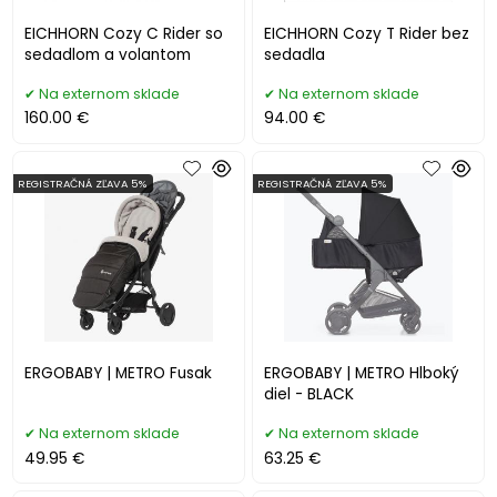
EICHHORN Cozy C Rider so
EICHHORN Cozy T Rider bez
sedadlom a volantom
sedadla
Na externom sklade
Na externom sklade
160.00 €
94.00 €
REGISTRAČNÁ ZĽAVA 5%
REGISTRAČNÁ ZĽAVA 5%
ERGOBABY | METRO Fusak
ERGOBABY | METRO Hlboký
diel - BLACK
Na externom sklade
Na externom sklade
49.95 €
63.25 €