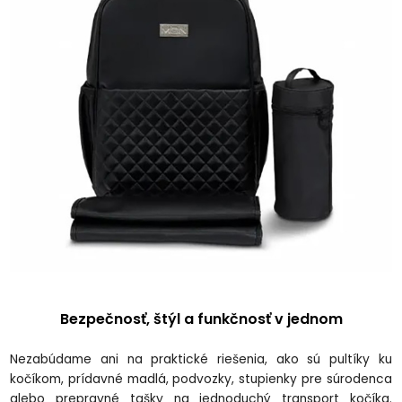
Bezpe
čnosť, št
ýl a funk
čnosť v jednom
Nezab
údame ani na praktické rie
šenia, ako s
ú pultíky ku
ko
č
íkom, prídavné madlá, podvozky, stupienky pre súrodenca
alebo prepravné ta
šky na jednoduch
ý transport ko
č
íka.