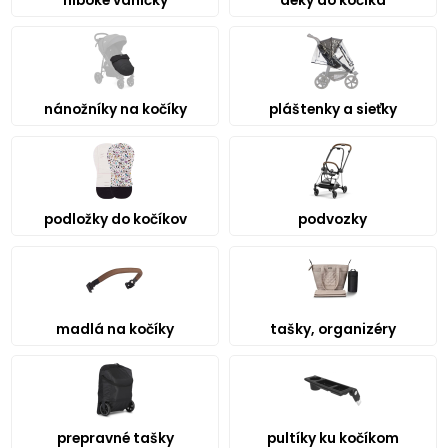
hlboké vaničky
deky do kočíka
nánožníky na kočíky
pláštenky a sieťky
podložky do kočíkov
podvozky
madlá na kočíky
tašky, organizéry
prepravné tašky
pultíky ku kočíkom