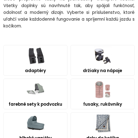
V
šetky doplnky s
ú navrhnuté tak, aby spájali funk
čnosť,
odolnosť a modern
ý dizajn. Vyberte si príslu
šenstvo, ktor
é
u
ľahč
í va
še každodenn
é fungovanie a spríjemní ka
žd
ú jazdu s
ko
č
íkom.
adaptéry
držiaky na nápoje
farebné sety k podvozku
fusaky, rukávniky