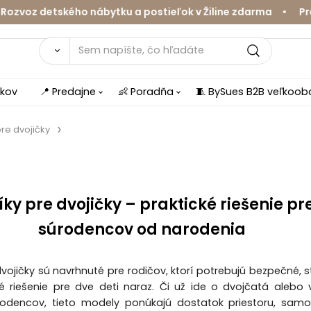
detského nábytku a postieľok v Žiline zdarma • Predajn
íkov
📍 Predajne
👶 Poradňa
🧵 BySues B2B veľkoo
pre dvojičky
íky pre dvojičky – praktické riešenie pr
súrodencov od narodenia
dvojičky sú navrhnuté pre rodičov, ktorí potrebujú bezpečné, s
 riešenie pre dve deti naraz. Či už ide o dvojčatá alebo
úrodencov, tieto modely ponúkajú dostatok priestoru, sam