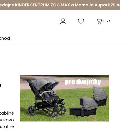
e KINDERCENTRUM ZOC MAX a MamaJa Aupark Žilina • Pozár
0
ks
bchod
e
tabilné
 vekovo
ostatné