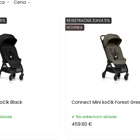
ca
Cena
 5%
REGISTRAČNÁ ZĽAVA 5%
NOVINKA
očík Black
Connect Mini kočík Forest Gre
sklade
Na externom sklade
459.60 €