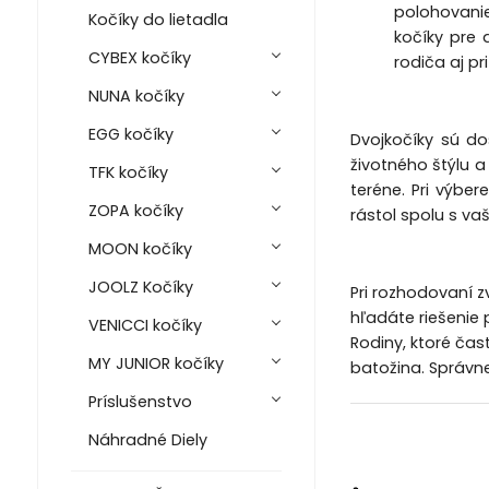
polohovanie
Kočíky do lietadla
kočíky pre 
CYBEX kočíky
rodiča aj p
NUNA kočíky
EGG kočíky
Dvojkočíky sú do
životného štýlu a
TFK kočíky
teréne. Pri výbe
ZOPA kočíky
rástol spolu s va
MOON kočíky
JOOLZ Kočíky
Pri rozhodovaní z
hľadáte riešenie p
VENICCI kočíky
Rodiny, ktoré čas
MY JUNIOR kočíky
batožina. Správn
Príslušenstvo
Náhradné Diely