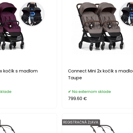
2x kočík s madlom
Connect Mini 2x kočík s madl
Taupe
sklade
Na externom sklade
799.60 €
REGISTRAČNÁ ZĽAVA