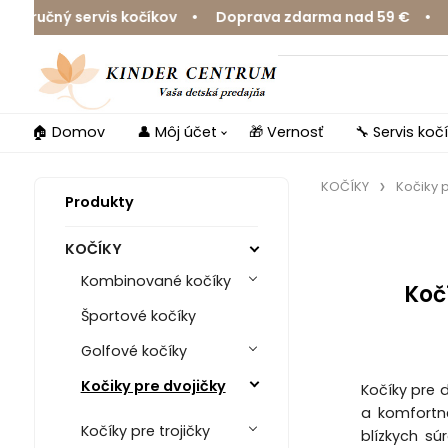
čný servis kočíkov • Doprava zdarma nad 59 € • Rozvoz 
🏠 Domov
👤 Môj účet
🎁 Vernosť
🔧 Servis koč
KOČÍKY
Kočiky 
Produkty
KOČÍKY
Kombinované kočíky
Koč
Športové kočíky
Golfové kočíky
Kočiky pre dvojičky
Kočíky pre 
a komfortné
Kočíky pre trojičky
blízkych s