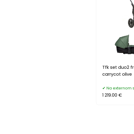
Tfk set duo2 f
carrycot olive
Na externom 
1 219.00 €