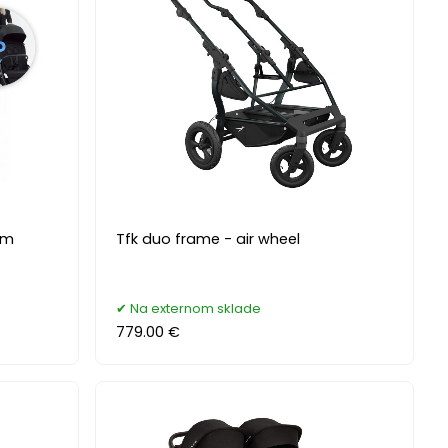
om
Tfk duo frame - air wheel
Na externom sklade
779.00 €