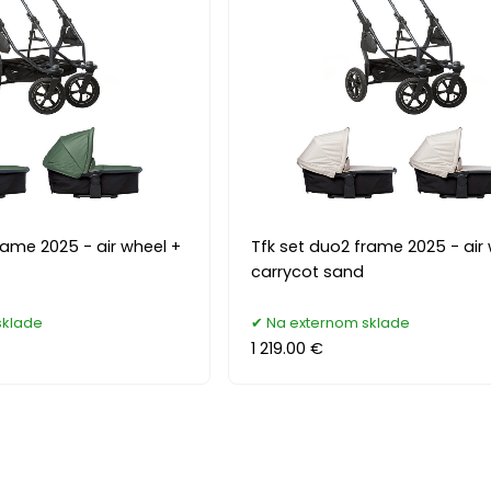
rame 2025 - air wheel +
Tfk set duo2 frame 2025 - air
carrycot sand
sklade
Na externom sklade
1 219.00 €