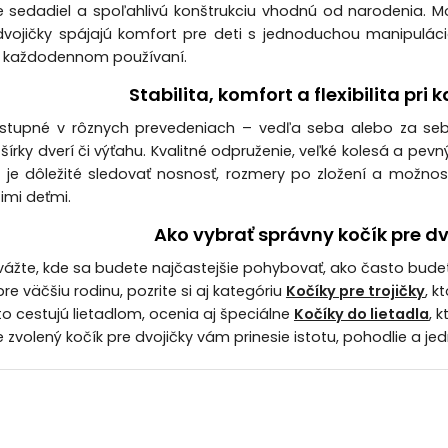
 sedadiel a spoľahlivú konštrukciu vhodnú od narodenia. 
dvojičky spájajú komfort pre deti s jednoduchou manipulác
ri každodennom používaní.
Stabilita, komfort a flexibilita pri
stupné v rôznych prevedeniach – vedľa seba alebo za sebo
 šírky dverí či výťahu. Kvalitné odpruženie, veľké kolesá a 
re je dôležité sledovať nosnosť, rozmery po zložení a možno
šimi deťmi.
Ako vybrať správny kočík pre dv
vážte, kde sa budete najčastejšie pohybovať, ako často budet
re väčšiu rodinu, pozrite si aj kategóriu
Kočíky pre trojičky
, 
to cestujú lietadlom, ocenia aj špeciálne
Kočíky do lietadla
, 
e zvolený kočík pre dvojičky vám prinesie istotu, pohodlie a