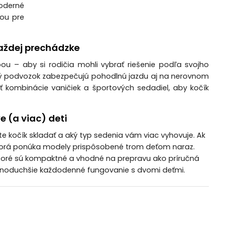
Moderné
iou pre
 každej prechádzke
u – aby si rodičia mohli vybrať riešenie podľa svojho
pevný podvozok zabezpečujú pohodlnú jazdu aj na nerovnom
sť kombinácie vaničiek a športových sedadiel, aby kočík
e (a viac) deti
e kočík skladať a aký typ sedenia vám viac vyhovuje. Ak
ktorá ponúka modely prispôsobené trom deťom naraz.
ktoré sú kompaktné a vhodné na prepravu ako príručná
 jednoduchšie každodenné fungovanie s dvomi deťmi.