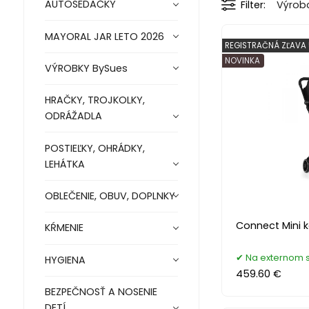
AUTOSEDAČKY
Filter
Výrob
MAYORAL JAR LETO 2026
REGISTRAČNÁ ZĽAVA
NOVINKA
VÝROBKY BySues
HRAČKY, TROJKOLKY,
ODRÁŽADLA
POSTIEĽKY, OHRÁDKY,
LEHÁTKA
OBLEČENIE, OBUV, DOPLNKY
Connect Mini k
KŔMENIE
Na externom 
HYGIENA
459.60 €
BEZPEČNOSŤ A NOSENIE
DETÍ