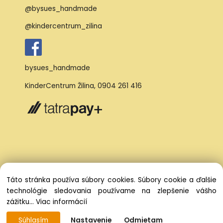
@bysues_handmade
@kindercentrum_zilina
bysues_handmade
KinderCentrum Žilina
,
0904 261 416
Táto stránka používa súbory cookies. Súbory cookie a ďalšie
technológie sledovania používame na zlepšenie vášho
zážitku...
Viac informácií
Súhlasím
Nastavenie
Odmietam