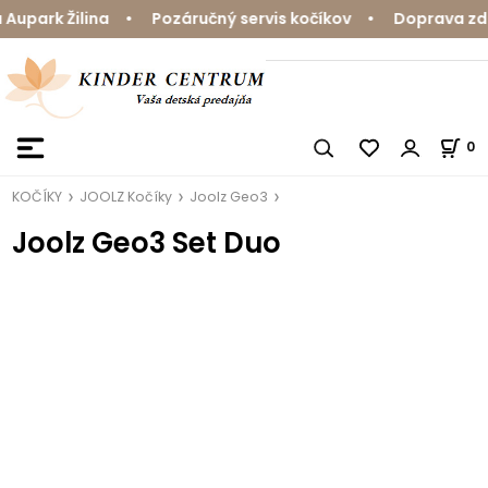
upark Žilina • Pozáručný servis kočíkov • Doprava zdar
0
KOČÍKY
JOOLZ Kočíky
Joolz Geo3
Joolz Geo3 Set Duo