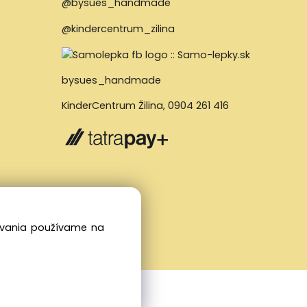
@bysues_handmade
@kindercentrum_zilina
bysues_handmade
KinderCentrum Žilina
,
0904 261 416
dovania používame na