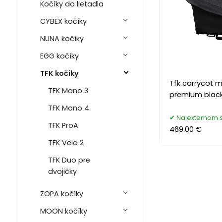
Kočíky do lietadla
CYBEX kočíky
NUNA kočíky
EGG kočíky
TFK kočíky
Tfk carrycot 
TFK Mono 3
premium blac
TFK Mono 4
Na externom 
TFK ProA
469.00 €
TFK Velo 2
TFK Duo pre
dvojičky
ZOPA kočíky
MOON kočíky