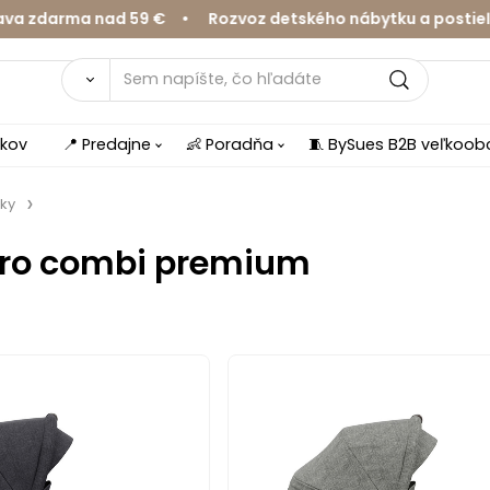
zdarma nad 59 € • Rozvoz detského nábytku a postieľok 
íkov
📍 Predajne
👶 Poradňa
🧵 BySues B2B veľkoo
íky
ro combi premium