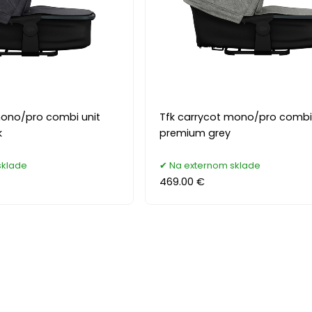
mono/pro combi unit
Tfk carrycot mono/pro combi 
k
premium grey
sklade
Na externom sklade
469.00 €