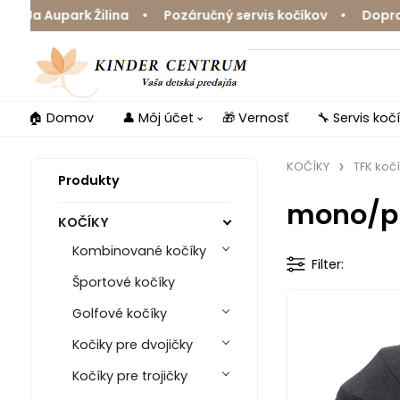
Ja Aupark Žilina • Pozáručný servis kočíkov • Doprava 
🏠 Domov
👤 Môj účet
🎁 Vernosť
🔧 Servis koč
KOČÍKY
TFK koč
Produkty
mono/p
KOČÍKY
Kombinované kočíky
Filter
Športové kočíky
Golfové kočíky
Kočiky pre dvojičky
Kočíky pre trojičky