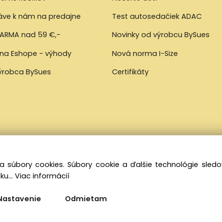
ráve k nám na predajne
Test autosedačiek ADAC
ARMA nad 59 €,-
Novinky od výrobcu BySues
 na Eshope - výhody
Nová norma I-Size
výrobca BySues
Certifikáty
a súbory cookies. Súbory cookie a ďalšie technológie sle
ku...
Viac informácií
Nastavenie
Odmietam