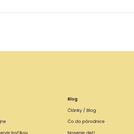
Blog
Články / Blog
jne
Čo do pôrodnice
ervis kočíkov
Nosenie detí