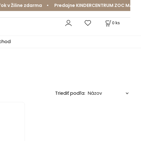
v Žiline zdarma • Predajne KINDERCENTRUM ZOC MAX a Mam
0
ks
bchod
Triediť podľa: