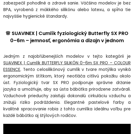
zabezpečil pohodlné a zdravé sanie. Väčšina modelov je bez
BPA, vyrobená z mäkkého silikónu alebo latexu, a spĺňa tie
najvyššie hygienické štandardy.
🌸 SUAVINEX | Cumlík fyziologický Butterfly SX PRO
0–6m – jemnosť, ergonómia a dizajn v jednom
Jedným z najobľúbenejších modelov v tejto kategórii je
SUAVINEX | Cumlík BUTTERFLY SILIKÓN 0–6m SX PRO – COLOUR
ESSENCE
. Tento celosilikónový cumlík v tvare motýlika vyniká
ergonomickým štítkom, ktorý neotláča citlivú pokožku okolo
úst. Fyziologický tvar SX PRO podporuje správne držanie
jazyka a umožňuje, aby sa ústa bábätka prirodzene zatvárali.
Vzduchové prieduchy zaisťujú dokonalú cirkuláciu vzduchu a
znižujú riziko podráždenia. Elegantné pastelové farby a
kvalitné spracovanie robia z tohto cumlíka ideálnu voľbu pre
každé bábätko aj štýlových rodičov.