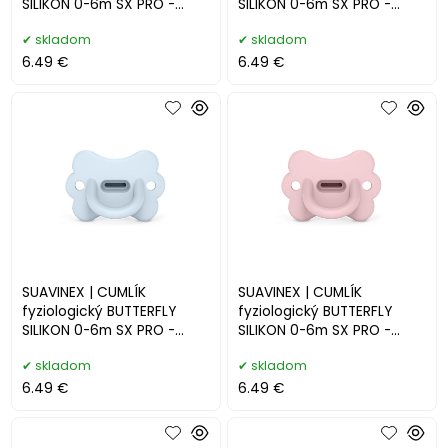
SILIKON 0-6m SX PRO -
SILIKON 0-6m SX PRO -
COLOUR ESSENCE
COLOUR ESSENCE -
skladom
skladom
krémové
6.49 €
6.49 €
SUAVINEX | CUMLÍK
SUAVINEX | CUMLÍK
fyziologický BUTTERFLY
fyziologický BUTTERFLY
SILIKON 0-6m SX PRO -
SILIKON 0-6m SX PRO -
COLOUR ESSENCE - modré
COLOUR ESSENCE - ružové
skladom
skladom
6.49 €
6.49 €