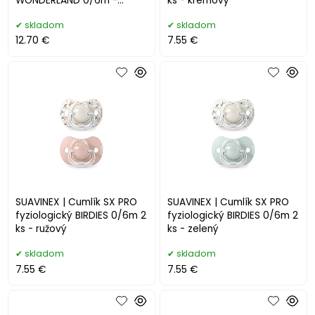
WONDERLAND 0/6m -
ks - krémový
RUŽOVÝ
skladom
skladom
12.70 €
7.55 €
SUAVINEX | Cumlík SX PRO
SUAVINEX | Cumlík SX PRO
fyziologický BIRDIES 0/6m 2
fyziologický BIRDIES 0/6m 2
ks - ružový
ks - zelený
skladom
skladom
7.55 €
7.55 €