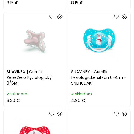
8.15 €
8.15 €
SUAVINEX | Cumlík
SUAVINEX | Cumlík
Zerø.Zerø Fyziologický
fyziologické silikón 0-4 m -
0/6M
SNEHULIAK
skladom
skladom
8.30 €
4.90 €