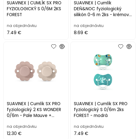
SUAVINEX | CUMLÍK SX PRO
SUAVINEX | Cumlík
FYZIOLOGICKÝ S 0/6M 2KS
DEŇ&NOC fyziologický
FOREST
silikón 0-6 m 2ks - krémový
lev
na objednávku
na objednávku
7.49 €
8.69 €
SUAVINEX | Cumlík SX PRO
SUAVINEX | Cumlík SX PRO
fyziologický 2 KS WONDER
fyziologický S 0/6m 2ks
0/6m - Pale Mauve +
FOREST - modrá
Mauve Chalk
na objednávku
na objednávku
12.30 €
7.49 €