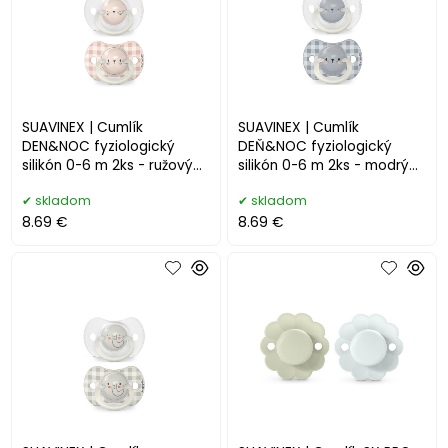
SUAVINEX | Cumlík
SUAVINEX | Cumlík
DEN&NOC fyziologický
DEŇ&NOC fyziologický
silikón 0-6 m 2ks - ružový
silikón 0-6 m 2ks - modrý
králik
medveď
skladom
skladom
8.69 €
8.69 €