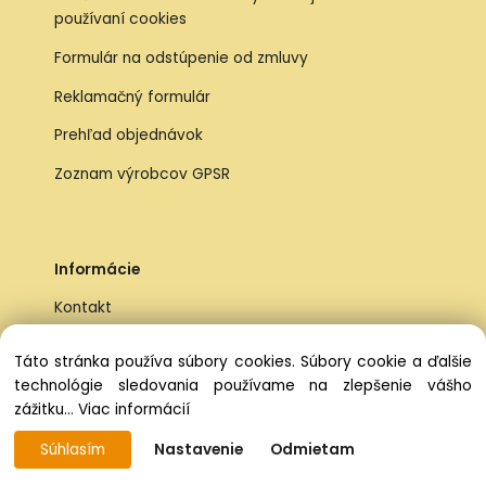
používaní cookies
Formulár na odstúpenie od zmluvy
Reklamačný formulár
Prehľad objednávok
Zoznam výrobcov GPSR
Informácie
Kontakt
Naše predajne
Táto stránka používa súbory cookies. Súbory cookie a ďalšie
Pozáručný servis kočíkov
technológie sledovania používame na zlepšenie vášho
zážitku...
Viac informácií
Prečo ísť práve k nám na predajne
Súhlasím
Nastavenie
Odmietam
Doprava ZDARMA nad 59 €,-