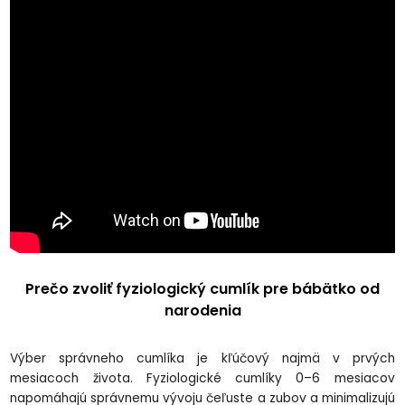
Prečo zvoliť fyziologický cumlík pre bábätko od
narodenia
Výber správneho cumlíka je kľúčový najmä v prvých
mesiacoch života. Fyziologické cumlíky 0–6 mesiacov
napomáhajú správnemu vývoju čeľuste a zubov a minimalizujú