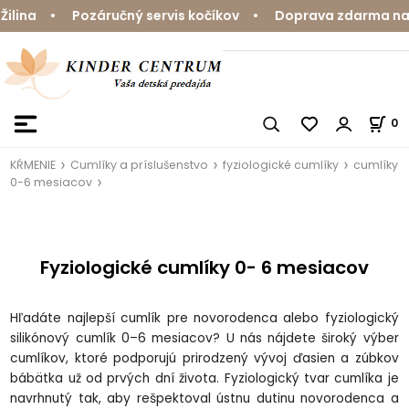
 • Pozáručný servis kočíkov • Doprava zdarma nad 59 € 
0
KŔMENIE
Cumlíky a príslušenstvo
fyziologické cumlíky
cumlíky
0-6 mesiacov
Fyziologické cumlíky 0- 6 mesiacov
Hľadáte najlepší cumlík pre novorodenca alebo fyziologický
silikónový cumlík 0–6 mesiacov? U nás nájdete široký výber
cumlíkov, ktoré podporujú prirodzený vývoj ďasien a zúbkov
bábätka už od prvých dní života. Fyziologický tvar cumlíka je
navrhnutý tak, aby rešpektoval ústnu dutinu novorodenca a