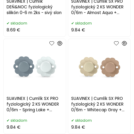
SUAVINEX | Cumlík
SUAVINEX | Cumlík SX PRO
DEŇ&NOC fyziologický
fyziologický 2 KS WONDER
silikón 0-6 m 2ks - sivý slon
0/6m - Almost Aqua +
Illusion Blue
skladom
skladom
8.69 €
9.84 €
SUAVINEX | Cumlík SX PRO
SUAVINEX | Cumlík SX PRO
fyziologický 2 KS WONDER
fyziologický 2 KS WONDER
0/6m - Spring Lake +
0/6m - Whitecap Gray +
Illusion Blue
Cork
skladom
skladom
9.84 €
9.84 €