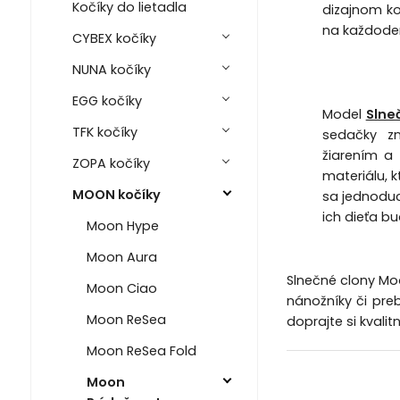
Kočíky do lietadla
dizajnom ko
na každode
CYBEX kočíky
NUNA kočíky
EGG kočíky
Model
Slne
TFK kočíky
sedačky z
žiarením a 
ZOPA kočíky
materiálu, 
MOON kočíky
sa jednoduc
ich dieťa b
Moon Hype
Moon Aura
Slnečné clony Moo
Moon Ciao
nánožníky či pre
Moon ReSea
doprajte si kvali
Moon ReSea Fold
Moon