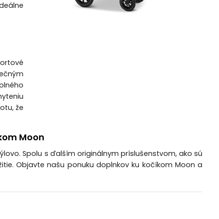
ideálne
portové
nečným
dolného
hyteniu
otu, že
číkom Moon
štýlovo. Spolu s ďalším originálnym príslušenstvom, ako sú
užitie. Objavte našu ponuku doplnkov ku kočíkom Moon a