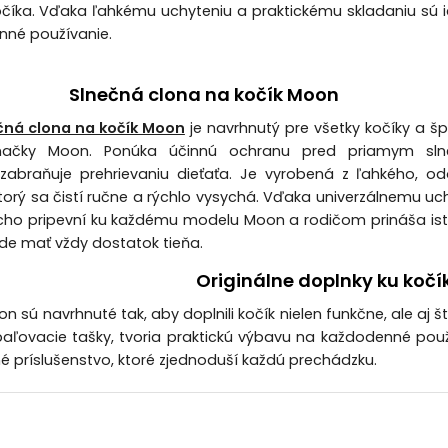
číka. Vďaka ľahkému uchyteniu a praktickému skladaniu sú 
nné používanie.
Slnečná clona na kočík Moon
čná clona na kočík Moon
je navrhnutý pre všetky kočíky a š
načky Moon. Ponúka účinnú ochranu pred priamym sl
zabraňuje prehrievaniu dieťaťa. Je vyrobená z ľahkého, o
ktorý sa čistí ručne a rýchlo vysychá. Vďaka univerzálnemu uc
ho pripevní ku každému modelu Moon a rodičom prináša ist
ude mať vždy dostatok tieňa.
Originálne doplnky ku ko
n sú navrhnuté tak, aby doplnili kočík nielen funkčne, ale aj 
baľovacie tašky, tvoria praktickú výbavu na každodenné po
tné príslušenstvo, ktoré zjednoduší každú prechádzku.