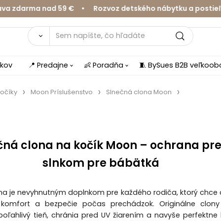
zdarma nad 59 € • Rozvoz detského nábytku a postieľok 
íkov
📍 Predajne
👶 Poradňa
🧵 BySues B2B veľkoo
očíky
Moon Príslušenstvo
Slnečná clona Moon
čná clona na kočík Moon – ochrana pr
slnkom pre bábätká
na je nevyhnutným doplnkom pre každého rodiča, ktorý chce 
 komfort a bezpečie počas prechádzok. Originálne clon
poľahlivý tieň, chránia pred UV žiarením a navyše perfektne 