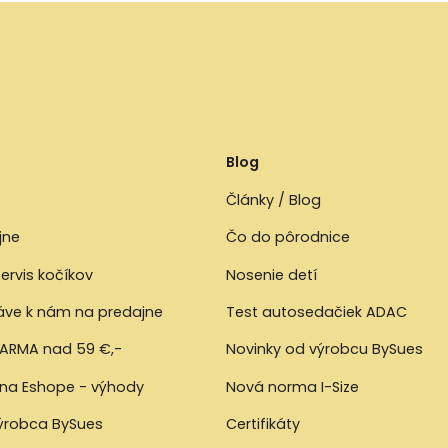
Blog
Články / Blog
jne
Čo do pôrodnice
ervis kočíkov
Nosenie detí
ráve k nám na predajne
Test autosedačiek ADAC
ARMA nad 59 €,-
Novinky od výrobcu BySues
 na Eshope - výhody
Nová norma I-Size
výrobca BySues
Certifikáty