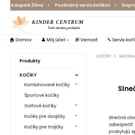
a Aupark Žilina • Pozáručný servis kočíkov • Doprava 
🏠 Domov
👤 Môj účet
🎁 Vernosť
🔧 Servis koč
KOČÍKY
MOON k
Produkty
KOČÍKY
Kombinované kočíky
Slne
Športové kočíky
Golfové kočíky
Kočiky pre dvojičky
Slnečná clo
zabezpečiť
Kočíky pre trojičky
poskytujú s