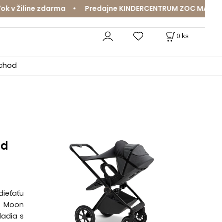
v Žiline zdarma • Predajne KINDERCENTRUM ZOC MAX a Mam
0
ks
bchod
ed
dieťaťu
y Moon
ladia s