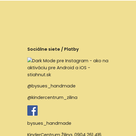
Sociálne siete / Platby
@bysues_handmade
@kindercentrum_zilina
bysues_handmade
KinderCentrum Žilina
,
0904 261 416