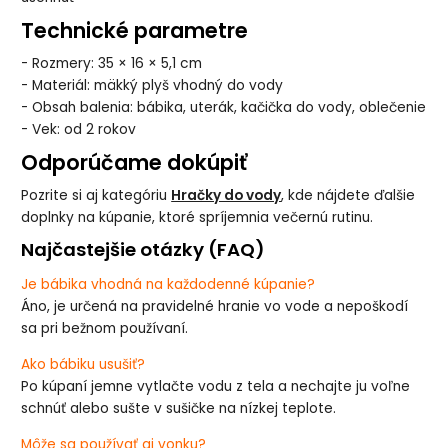
Technické parametre
- Rozmery: 35 × 16 × 5,1 cm
- Materiál: mäkký plyš vhodný do vody
- Obsah balenia: bábika, uterák, kačička do vody, oblečenie
- Vek: od 2 rokov
Odporúčame dokúpiť
Pozrite si aj kategóriu
Hračky do vody
, kde nájdete ďalšie
doplnky na kúpanie, ktoré spríjemnia večernú rutinu.
Najčastejšie otázky (FAQ)
Je bábika vhodná na každodenné kúpanie?
Áno, je určená na pravidelné hranie vo vode a nepoškodí
sa pri bežnom používaní.
Ako bábiku usušiť?
Po kúpaní jemne vytlačte vodu z tela a nechajte ju voľne
schnúť alebo sušte v sušičke na nízkej teplote.
Môže sa používať aj vonku?