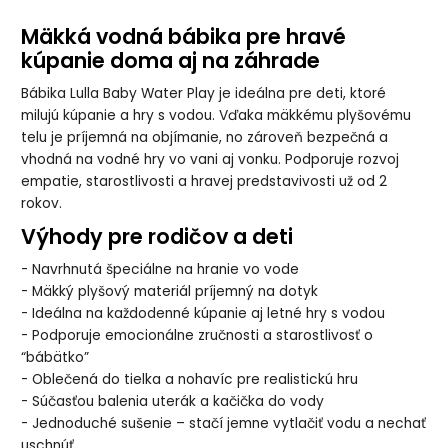
Mäkká vodná bábika pre hravé
kúpanie doma aj na záhrade
Bábika Lulla Baby Water Play je ideálna pre deti, ktoré
milujú kúpanie a hry s vodou. Vďaka mäkkému plyšovému
telu je príjemná na objímanie, no zároveň bezpečná a
vhodná na vodné hry vo vani aj vonku. Podporuje rozvoj
empatie, starostlivosti a hravej predstavivosti už od 2
rokov.
Výhody pre rodičov a deti
- Navrhnutá špeciálne na hranie vo vode
- Mäkký plyšový materiál príjemný na dotyk
- Ideálna na každodenné kúpanie aj letné hry s vodou
- Podporuje emocionálne zručnosti a starostlivosť o
“bábätko”
- Oblečená do tielka a nohavíc pre realistickú hru
- Súčasťou balenia uterák a kačička do vody
- Jednoduché sušenie – stačí jemne vytlačiť vodu a nechať
uschnúť