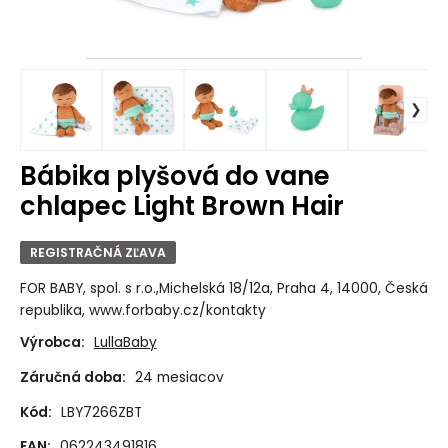
Bábika plyšová do vane
chlapec Light Brown Hair
REGISTRAČNÁ ZĽAVA
FOR BABY, spol. s r.o.,Michelská 18/12a, Praha 4, 14000, Česká
republika, www.forbaby.cz/kontakty
Výrobca:
LullaBaby
Záručná doba:
24 mesiacov
Kód:
LBY7266ZBT
EAN:
062243491816