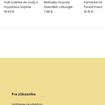
Vulli Lodička do vody s
Maňušky na prsty
Kanvička na z
hryzačkou Sophie
Zvieratká z džungle
Forest Friends
18.50 €
7.96 €
15.16 €
Pre zákazníka
Vrátenie produktov