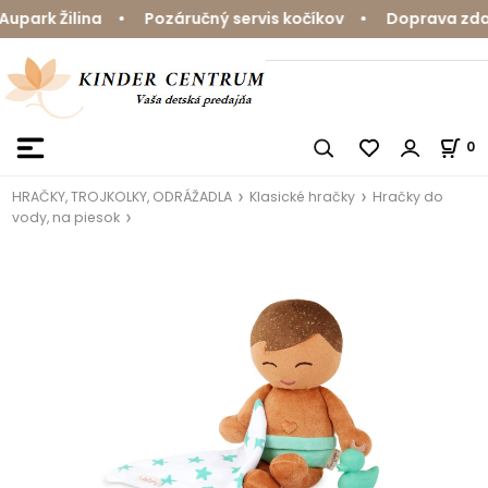
park Žilina • Pozáručný servis kočíkov • Doprava zdarm
0
HRAČKY, TROJKOLKY, ODRÁŽADLA
Klasické hračky
Hračky do
vody, na piesok