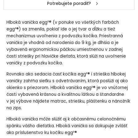
Potrebujete poradiť?
Hlboká vanička egg²® (v ponuke vo všetkých farbách
egg²®) sa zmenila, pokiaľ ide o jej tvar a dĺžku a tiež
mechanizmus uvoľnenia z podvozku kočíka. Priestranná
vanička je vhodná od narodenia do 9 kg, je dlhšia a je
vybavená ergonomickou páčkou umiestnenou v zadnej
časti striešky pri hlavičke dieťaťa, ktorá slúži na uvoľnenie
vaničky z podvozku kočíka.
Rovnako ako sedacia časť kočíka egg²® i strieška hlbokej
vaničky zahŕňa sieťku s odvetrávaním, ktorá poslúži aj ako
okienko s priezorom. Hlboká vanička egg²® je vo vnútornej
časti vybavená krásnou a kvalitnou látkou a štandardne
v jej výbave nájdete matrac, striešku, pláštenku a nánožník
na zips.
Hlboká vanička môže slúžiť aj k občasnému celonočnému
spánku vášho dieťatka.
Hlboká vanička sa dokupuje zvlášť
ako príslušenstvo ku kočíku
egg²®