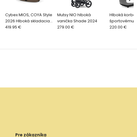
Cybex MIOS, COYA Style
Mutsy NIO hlboká
Hlboká korba 
2026 Hlboká skladacia
vanička Shade 2024
športovému k
vanička - Coconut
419.95 €
279.00 €
Move XL 5, S
220.00 €
Brown
Pre zákazníka