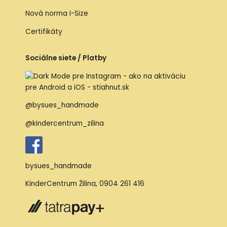
Nová norma I-Size
Certifikáty
Sociálne siete / Platby
@bysues_handmade
@kindercentrum_zilina
bysues_handmade
KinderCentrum Žilina
,
0904 261 416