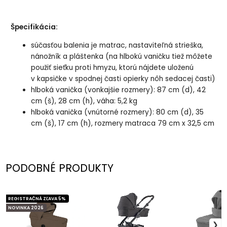
Špecifikácia:
súčasťou balenia je matrac, nastaviteľná strieška,
nánožník a pláštenka (na hlbokú vaničku tiež môžete
použiť sieťku proti hmyzu, ktorú nájdete uloženú
v kapsičke v spodnej časti opierky nôh sedacej časti)
hlboká vanička (vonkajšie rozmery): 87 cm (d), 42
cm (š), 28 cm (h), váha: 5,2 kg
hlboká vanička (vnútorné rozmery): 80 cm (d), 35
cm (š), 17 cm (h), rozmery matraca 79 cm x 32,5 cm
PODOBNÉ PRODUKTY
REGISTRAČNÁ ZĽAVA 5%
NOVINKA 2026