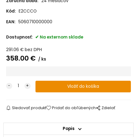
Záručná doba:
24 mesiacov
Kód:
E2CCCO
EAN:
5060710000000
Dostupnosť:
Na externom sklade
291.06
€
bez DPH
358.00
€
ks
Sledovať produkt
Pridať do obľúbených
Zdielať
Popis