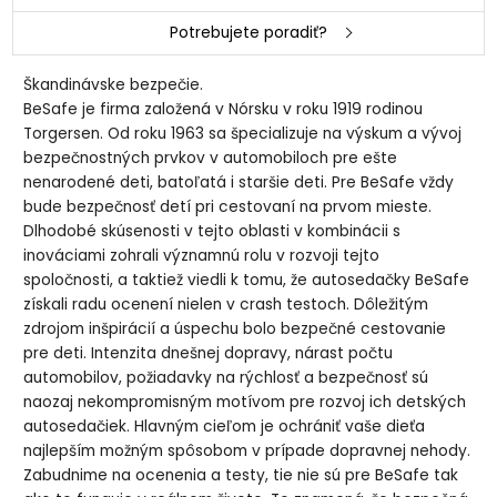
Potrebujete poradiť?
Škandinávske bezpečie.
BeSafe je firma založená v Nórsku v roku 1919 rodinou
Torgersen. Od roku 1963 sa špecializuje na výskum a vývoj
bezpečnostných prvkov v automobiloch pre ešte
nenarodené deti, batoľatá i staršie deti. Pre BeSafe vždy
bude bezpečnosť detí pri cestovaní na prvom mieste.
Dlhodobé skúsenosti v tejto oblasti v kombinácii s
inováciami zohrali významnú rolu v rozvoji tejto
spoločnosti, a taktiež viedli k tomu, že autosedačky BeSafe
získali radu ocenení nielen v crash testoch. Dôležitým
zdrojom inšpirácií a úspechu bolo bezpečné cestovanie
pre deti. Intenzita dnešnej dopravy, nárast počtu
automobilov, požiadavky na rýchlosť a bezpečnosť sú
naozaj nekompromisným motívom pre rozvoj ich detských
autosedačiek. Hlavným cieľom je ochrániť vaše dieťa
najlepším možným spôsobom v prípade dopravnej nehody.
Zabudnime na ocenenia a testy, tie nie sú pre BeSafe tak