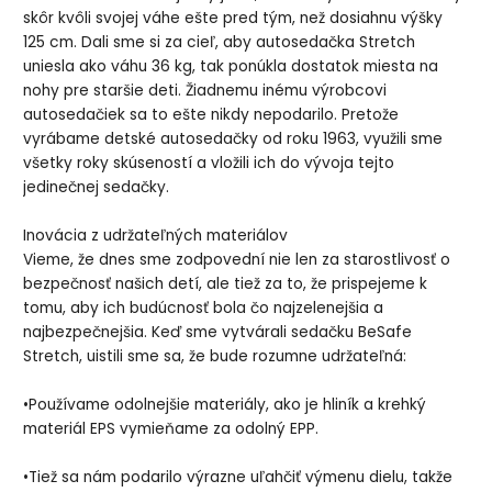
skôr kvôli svojej váhe ešte pred tým, než dosiahnu výšky
125 cm. Dali sme si za cieľ, aby autosedačka Stretch
uniesla ako váhu 36 kg, tak ponúkla dostatok miesta na
nohy pre staršie deti. Žiadnemu inému výrobcovi
autosedačiek sa to ešte nikdy nepodarilo. Pretože
vyrábame detské autosedačky od roku 1963, využili sme
všetky roky skúseností a vložili ich do vývoja tejto
jedinečnej sedačky.
Inovácia z udržateľných materiálov
Vieme, že dnes sme zodpovední nie len za starostlivosť o
bezpečnosť našich detí, ale tiež za to, že prispejeme k
tomu, aby ich budúcnosť bola čo najzelenejšia a
najbezpečnejšia. Keď sme vytvárali sedačku BeSafe
Stretch, uistili sme sa, že bude rozumne udržateľná:
•Používame odolnejšie materiály, ako je hliník a krehký
materiál EPS vymieňame za odolný EPP.
•Tiež sa nám podarilo výrazne uľahčiť výmenu dielu, takže