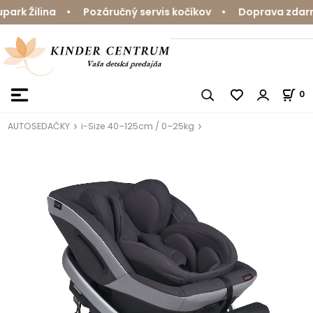
k Žilina • Pozáručný servis kočíkov • Doprava zdarma 
0
AUTOSEDAČKY
i-Size 40–125cm / 0–25kg