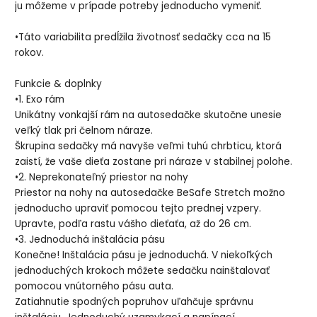
ju môžeme v prípade potreby jednoducho vymeniť.
•Táto variabilita predĺžila životnosť sedačky cca na 15
rokov.
Funkcie & doplnky
•1. Exo rám
Unikátny vonkajší rám na autosedačke skutočne unesie
veľký tlak pri čelnom náraze.
Škrupina sedačky má navyše veľmi tuhú chrbticu, ktorá
zaistí, že vaše dieťa zostane pri náraze v stabilnej polohe.
•2. Neprekonateľný priestor na nohy
Priestor na nohy na autosedačke BeSafe Stretch možno
jednoducho upraviť pomocou tejto prednej vzpery.
Upravte, podľa rastu vášho dieťaťa, až do 26 cm.
•3. Jednoduchá inštalácia pásu
Konečne! Inštalácia pásu je jednoduchá. V niekoľkých
jednoduchých krokoch môžete sedačku nainštalovať
pomocou vnútorného pásu auta.
Zatiahnutie spodných popruhov uľahčuje správnu