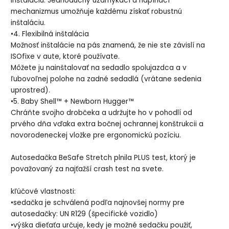
inštaláciu. Jednoduchý uzamykací a napínací
mechanizmus umožňuje každému získať robustnú
inštaláciu.
•4. Flexibilná inštalácia
Možnosť inštalácie na pás znamená, že nie ste závislí na
ISOfixe v aute, ktoré používate.
Môžete ju nainštalovať na sedadlo spolujazdca a v
ľubovoľnej polohe na zadné sedadlá (vrátane sedenia
uprostred).
•5. Baby Shell™ + Newborn Hugger™
Chráňte svojho drobčeka a udržujte ho v pohodlí od
prvého dňa vďaka extra bočnej ochrannej konštrukcii a
novorodeneckej vložke pre ergonomickú pozíciu.
Autosedačka BeSafe Stretch plnila PLUS test, ktorý je
považovaný za najťažší crash test na svete.
kľúčové vlastnosti:
•sedačka je schválená podľa najnovšej normy pre
autosedačky: UN R129 (špecifické vozidlo)
•výška dieťaťa určuje, kedy je možné sedačku použiť,