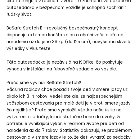
ako to funguje v reálnom živote. To znamená, že bezpečná
autosedačka v bezpečnom vozidle je schopná zachrániť
ľudský život.
BeSafe Stretch B - revolučný bezpečnostný koncept
disponuje externou konštrukciou a chráni vaše dieťa od
narodenia až do jeho 36 kg (do 125 cm), navyše má skvelé
výsledky v Plus teste.
Táto autosedačka je nezávislá na ISOfixe, čo poskytuje
výhodu v inštalácii na ľubovoľné sedadlo vo vozidle.
Prečo sme vyvinuli BeSafe Stretch?
Väčšina rodičov chce posadiť svoje deti v smere jazdy už
okolo ich 3-4 rokov. Vedeli ste ale, že najbezpečnejším
spôsobom cestovania pre malé deti je v proti smere jazdy
čo najdlhšie? Preto sme vynaložili všetko naše úsilie na
vytvorenie sedačky, ktorá skutočne berie do úvahy, že
potrebuje vynikajúci výkon v reálnom živote pre deti od
narodenia až do 7 rokov. Štatistiky dokazujú, že problémom
cestovania v smere jazdy je to, že deti vyrastú zo sedačky