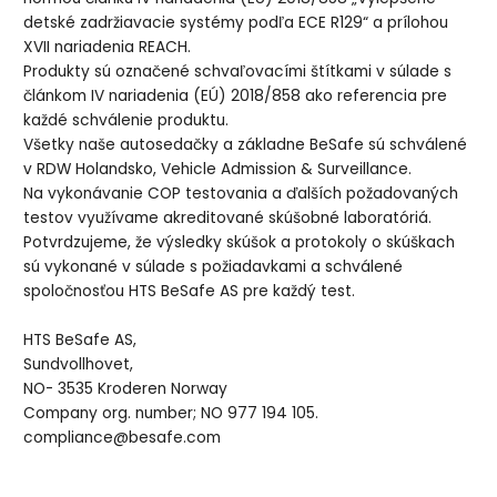
detské zadržiavacie systémy podľa ECE R129“ a prílohou
XVII nariadenia REACH.
Produkty sú označené schvaľovacími štítkami v súlade s
článkom IV nariadenia (EÚ) 2018/858 ako referencia pre
každé schválenie produktu.
Všetky naše autosedačky a základne BeSafe sú schválené
v RDW Holandsko, Vehicle Admission & Surveillance.
Na vykonávanie COP testovania a ďalších požadovaných
testov využívame akreditované skúšobné laboratóriá.
Potvrdzujeme, že výsledky skúšok a protokoly o skúškach
sú vykonané v súlade s požiadavkami a schválené
spoločnosťou HTS BeSafe AS pre každý test.
HTS BeSafe AS,
Sundvollhovet,
NO- 3535 Kroderen Norway
Company org. number; NO 977 194 105.
compliance@besafe.com