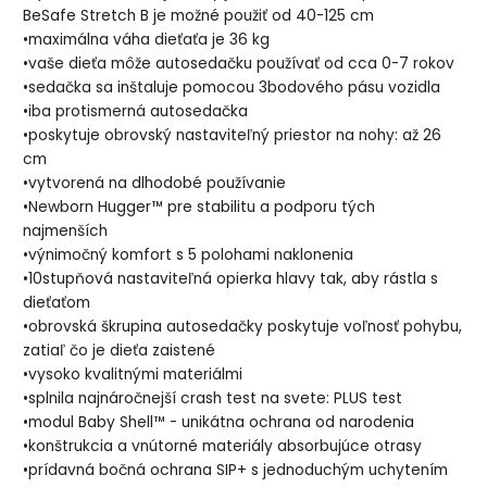
BeSafe Stretch B je možné použiť od 40-125 cm
•maximálna váha dieťaťa je 36 kg
•vaše dieťa môže autosedačku používať od cca 0-7 rokov
•sedačka sa inštaluje pomocou 3bodového pásu vozidla
•iba protismerná autosedačka
•poskytuje obrovský nastaviteľný priestor na nohy: až 26
cm
•vytvorená na dlhodobé používanie
•Newborn Hugger™ pre stabilitu a podporu tých
najmenších
•výnimočný komfort s 5 polohami naklonenia
•10stupňová nastaviteľná opierka hlavy tak, aby rástla s
dieťaťom
•obrovská škrupina autosedačky poskytuje voľnosť pohybu,
zatiaľ čo je dieťa zaistené
•vysoko kvalitnými materiálmi
•splnila najnáročnejší crash test na svete: PLUS test
•modul Baby Shell™ - unikátna ochrana od narodenia
•konštrukcia a vnútorné materiály absorbujúce otrasy
•prídavná bočná ochrana SIP+ s jednoduchým uchytením