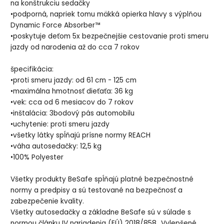
na konštrukciu sedačky
•podporná, napriek tomu mäkká opierka hlavy s výplňou
Dynamic Force Absorber™
•poskytuje deťom 5x bezpečnejšie cestovanie proti smeru
jazdy od narodenia až do cca 7 rokov
špecifikácia:
•proti smeru jazdy: od 61 cm - 125 cm
•maximálna hmotnosť dieťaťa: 36 kg
•vek: cca od 6 mesiacov do 7 rokov
•inštalácia: 3bodový pás automobilu
•uchytenie: proti smeru jazdy
•všetky látky spĺňajú prísne normy REACH
•váha autosedačky: 12,5 kg
•100% Polyester
Všetky produkty BeSafe spĺňajú platné bezpečnostné
normy a predpisy a sú testované na bezpečnosť a
zabezpečenie kvality.
Všetky autosedačky a základne BeSafe sú v súlade s
normou článku IV nariadenia (EÚ) 2018/858 „Vylepšené