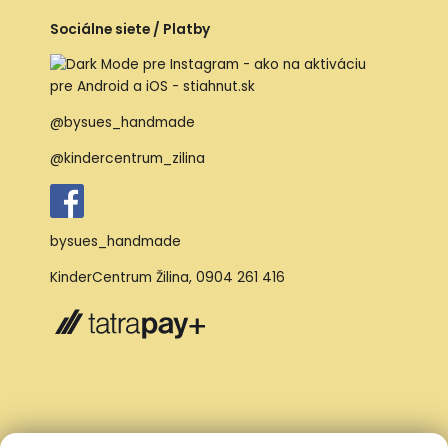
Sociálne siete / Platby
@bysues_handmade
@kindercentrum_zilina
bysues_handmade
KinderCentrum Žilina
,
0904 261 416