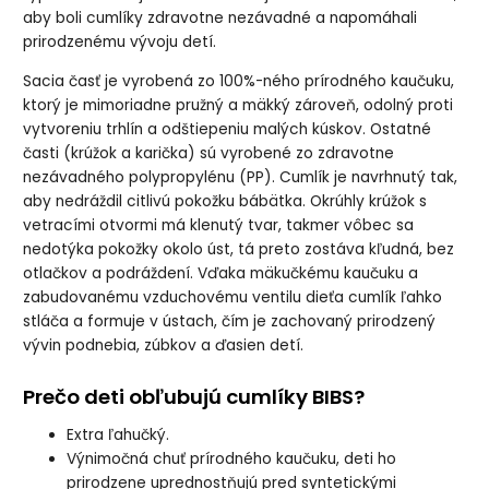
aby boli cumlíky zdravotne nezávadné a napomáhali
prirodzenému vývoju detí.
Sacia časť je vyrobená zo 100%-ného prírodného kaučuku,
ktorý je mimoriadne pružný a mäkký zároveň, odolný proti
vytvoreniu trhlín a odštiepeniu malých kúskov. Ostatné
časti (krúžok a karička) sú vyrobené zo zdravotne
nezávadného polypropylénu (PP). Cumlík je navrhnutý tak,
aby nedráždil citlivú pokožku bábätka. Okrúhly krúžok s
vetracími otvormi má klenutý tvar, takmer vôbec sa
nedotýka pokožky okolo úst, tá preto zostáva kľudná, bez
otlačkov a podráždení. Vďaka mäkučkému kaučuku a
zabudovanému vzduchovému ventilu dieťa cumlík ľahko
stláča a formuje v ústach, čím je zachovaný prirodzený
vývin podnebia, zúbkov a ďasien detí.
Prečo deti obľubujú cumlíky BIBS?
Extra ľahučký.
Výnimočná chuť prírodného kaučuku, deti ho
prirodzene uprednostňujú pred syntetickými