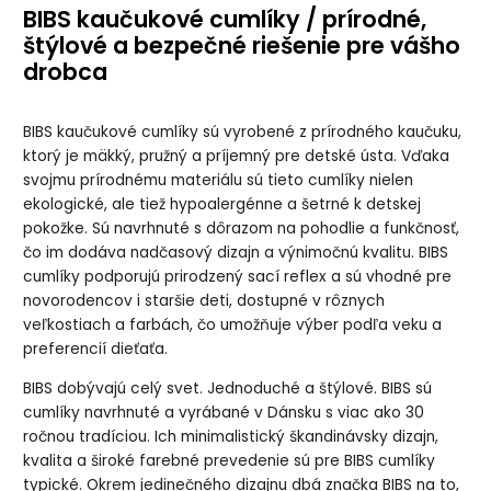
BIBS kaučukové cumlíky / prírodné,
štýlové a bezpečné riešenie pre vášho
drobca
BIBS kaučukové cumlíky sú vyrobené z prírodného kaučuku,
ktorý je mäkký, pružný a príjemný pre detské ústa. Vďaka
svojmu prírodnému materiálu sú tieto cumlíky nielen
ekologické, ale tiež hypoalergénne a šetrné k detskej
pokožke. Sú navrhnuté s dôrazom na pohodlie a funkčnosť,
čo im dodáva nadčasový dizajn a výnimočnú kvalitu. BIBS
cumlíky podporujú prirodzený sací reflex a sú vhodné pre
novorodencov i staršie deti, dostupné v rôznych
veľkostiach a farbách, čo umožňuje výber podľa veku a
preferencií dieťaťa.
BIBS dobývajú celý svet. Jednoduché a štýlové. BIBS sú
cumlíky navrhnuté a vyrábané v Dánsku s viac ako 30
ročnou tradíciou. Ich minimalistický škandinávsky dizajn,
kvalita a široké farebné prevedenie sú pre BIBS cumlíky
typické. Okrem jedinečného dizajnu dbá značka BIBS na to,