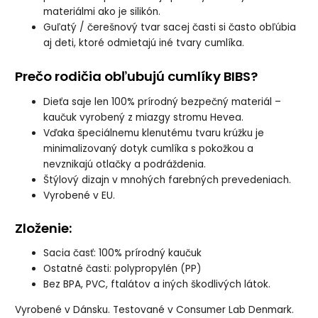
materiálmi ako je silikón.
Guľatý / čerešnový tvar sacej časti si často obľúbia
aj deti, ktoré odmietajú iné tvary cumlíka.
Prečo rodičia obľubujú cumlíky BIBS?
Dieťa saje len 100% prírodný bezpečný materiál –
kaučuk vyrobený z miazgy stromu Hevea.
Vďaka špeciálnemu klenutému tvaru krúžku je
minimalizovaný dotyk cumlíka s pokožkou a
nevznikajú otlačky a podráždenia.
Štýlový dizajn v mnohých farebných prevedeniach.
Vyrobené v EU.
Zloženie
:
Sacia časť: 100% prírodný kaučuk
Ostatné časti: polypropylén (PP)
Bez BPA, PVC, ftalátov a iných škodlivých látok.
Vyrobené v Dánsku. Testované v Consumer Lab Denmark.