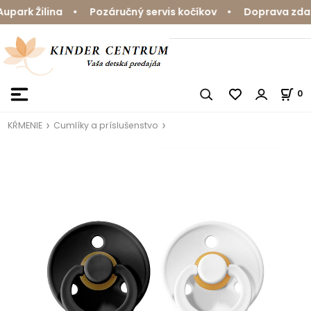
ark Žilina • Pozáručný servis kočíkov • Doprava zdarma
0
KŔMENIE
Cumlíky a príslušenstvo