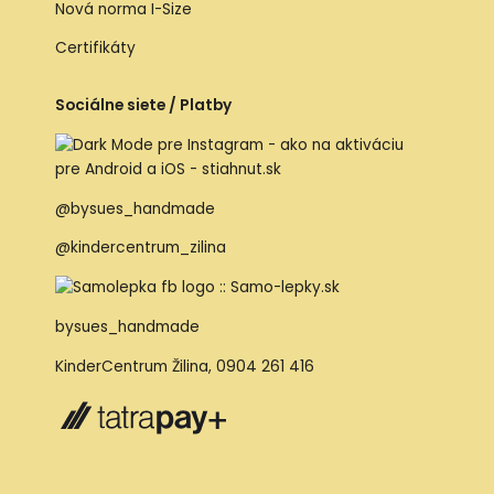
Nová norma I-Size
Certifikáty
Sociálne siete / Platby
@bysues_handmade
@kindercentrum_zilina
bysues_handmade
KinderCentrum Žilina
,
0904 261 416