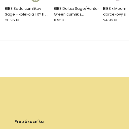
BIBS Sada cumlíkov
BIBS De Lux Sage/Hunter
BIBS x Moomi
Sage - kolekcia TRY IT,
Green cumlík z
darčekový se
veľkosť 1
20.95 €
prírodného kaučuku 2ks,
11.95 €
Ivory/Sage
24.95 €
veľkosť 2
Pre zákazníka