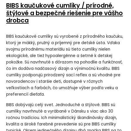
BIBS kaučukové cumlíky / prírodné,
štýlové a bezpečné riešenie pre vášho
drobca
BIBS kaučukové cumlíky sú vyrobené z prírodného kaučuku,
ktorý je mäkký, pružný a príjemný pre detské ústa. Vďaka
svojmu prírodnému materiálu sú tieto cumlíky nielen
ekologické, ale tiež hypoalergénne a šetrné k detskej
pokožke. Sú navrhnuté s dôrazom na pohodlie a funkčnosť,
čo im dodáva nadčasový dizajn a výnimočnú kvalitu. BIBS
cumlíky podporujú prirodzený sací reflex a sú vhodné pre
novorodencov i staršie deti, dostupné v rôznych
veľkostiach a farbách, čo umožňuje výber podľa veku a
preferencií dieťaťa.
BIBS dobývajú celý svet. Jednoduché a štýlové. BIBS sú
cumlíky navrhnuté a vyrábané v Dánsku s viac ako 30
ročnou tradíciou. Ich minimalistický škandinávsky dizajn,
kvalita a široké farebné prevedenie sú pre BIBS cumlíky
typické. Okrem jedinečného dizajnu dbá značka BIBS na to,