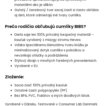
materiálmi ako je silikón.
Guľatý / čerešnový tvar sacej časti si často obľúbia
aj deti, ktoré odmietajú iné tvary cumlíka.
Prečo rodičia obľubujú cumlíky BIBS?
Dieťa saje len 100% prírodný bezpečný materiál –
kaučuk vyrobený z miazgy stromu Hevea.
Vďaka špeciálnemu klenutému tvaru krúžku je
minimalizovaný dotyk cumlíka s pokožkou a
nevznikajú otlačky a podráždenia.
Štýlový dizajn v mnohých farebných prevedeniach.
Vyrobené v EU.
Zloženie
:
Sacia časť: 100% prírodný kaučuk
Ostatné časti: polypropylén (PP)
Bez BPA, PVC, ftalátov a iných škodlivých látok.
Vyrobené v Dánsku. Testované v Consumer Lab Denmark.