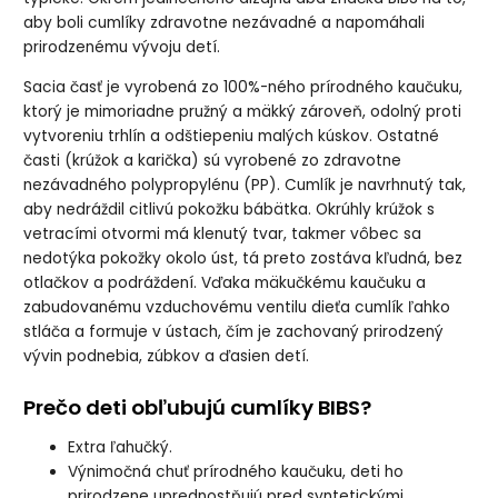
aby boli cumlíky zdravotne nezávadné a napomáhali
prirodzenému vývoju detí.
Sacia časť je vyrobená zo 100%-ného prírodného kaučuku,
ktorý je mimoriadne pružný a mäkký zároveň, odolný proti
vytvoreniu trhlín a odštiepeniu malých kúskov. Ostatné
časti (krúžok a karička) sú vyrobené zo zdravotne
nezávadného polypropylénu (PP). Cumlík je navrhnutý tak,
aby nedráždil citlivú pokožku bábätka. Okrúhly krúžok s
vetracími otvormi má klenutý tvar, takmer vôbec sa
nedotýka pokožky okolo úst, tá preto zostáva kľudná, bez
otlačkov a podráždení. Vďaka mäkučkému kaučuku a
zabudovanému vzduchovému ventilu dieťa cumlík ľahko
stláča a formuje v ústach, čím je zachovaný prirodzený
vývin podnebia, zúbkov a ďasien detí.
Prečo deti obľubujú cumlíky BIBS?
Extra ľahučký.
Výnimočná chuť prírodného kaučuku, deti ho
prirodzene uprednostňujú pred syntetickými