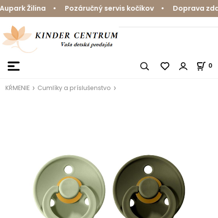
park Žilina • Pozáručný servis kočíkov • Doprava zdarm
0
KŔMENIE
Cumlíky a príslušenstvo