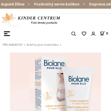
park Žilina • Pozáručný servis kočíkov • Doprava zdarm
0
PRE MAMIČKY
Krémy pre mamičku