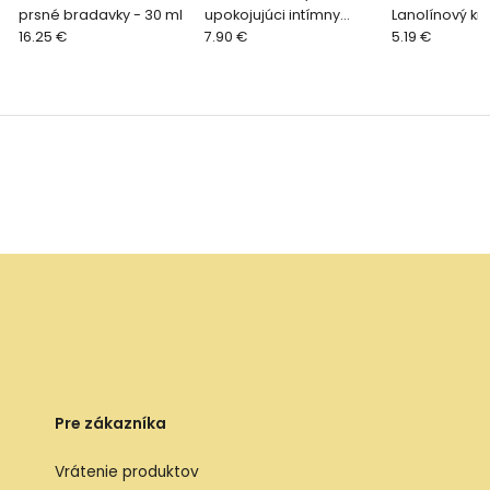
prsné bradavky - 30 ml
upokojujúci intímny
Lanolínový kr
16.25 €
čiastiaci gél 200ml
7.90 €
bradavky 7g
5.19 €
Pre zákazníka
Vrátenie produktov