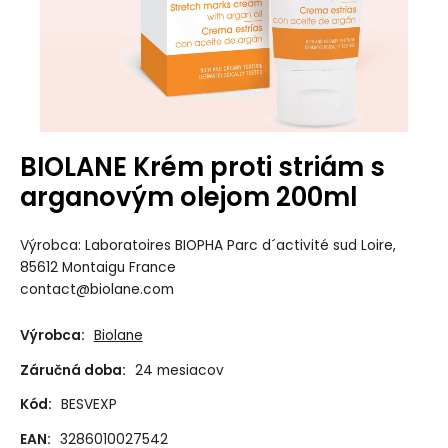
BIOLANE Krém proti striám s
arganovým olejom 200ml
Výrobca: Laboratoires BIOPHA Parc d´activité sud Loire,
85612 Montaigu France
contact@biolane.com
Výrobca:
Biolane
Záručná doba:
24 mesiacov
Kód:
BESVEXP
EAN:
3286010027542