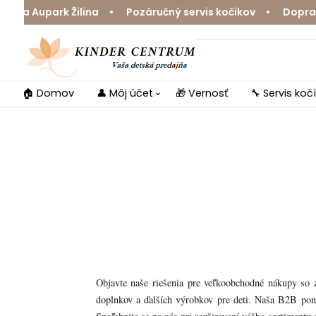
Ja Aupark Žilina • Pozáručný servis kočíkov • Doprava 
🏠 Domov
👤 Môj účet
🎁 Vernosť
🔧 Servis koč
Objavte naše riešenia pre veľkoobchodné nákupy so 
doplnkov a ďalších výrobkov pre deti. Naša B2B pon