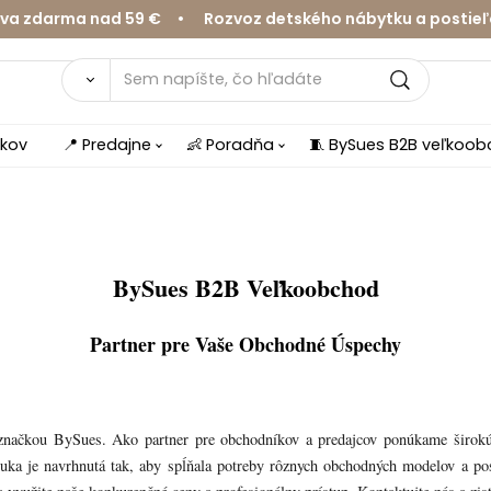
zdarma nad 59 € • Rozvoz detského nábytku a postieľok 
íkov
📍 Predajne
👶 Poradňa
🧵 BySues B2B veľkoo
BySues B2B Veľkoobchod
Partner pre Vaše Obchodné Úspechy
značkou BySues. Ako partner pre obchodníkov a predajcov ponúkame širokú šk
uka je navrhnutá tak, aby spĺňala potreby rôznych obchodných modelov a po