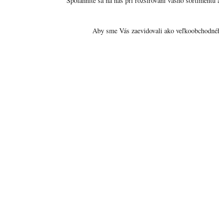
Spoľahnite sa na nás pri rozširovaní vášho sortimentu 
Aby sme Vás zaevidovali ako veľkoobchodnéh