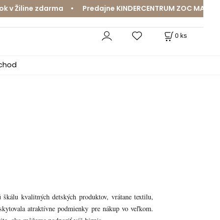
v Žiline zdarma • Predajne KINDERCENTRUM ZOC MAX a Mam
0
ks
bchod
álu kvalitných detských produktov, vrátane textilu,
skytovala atraktívne podmienky pre nákup vo veľkom.