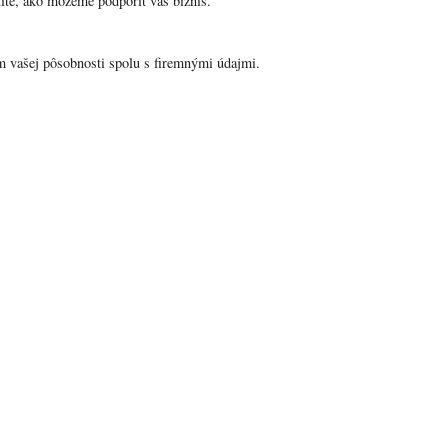
tite, ako môžeme podporiť váš biznis.
 vašej pôsobnosti spolu s firemnými údajmi.