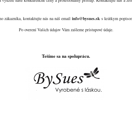
a využite naše konkurenčné ceny a profesionálny prístup. Kontaktujte nás a zis
info@bysues.sk
o zákazníka, kontaktujte nás na náš email
s krátkym popisom
Po overení Vašich údajov Vám zašleme prístupové údaje.
Tešíme sa na spoluprácu.