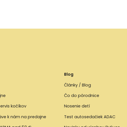
Blog
Články / Blog
jne
Čo do pôrodnice
ervis kočíkov
Nosenie detí
ráve k nám na predajne
Test autosedačiek ADAC