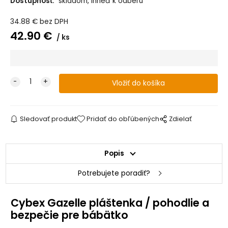
Dostupnosť:
skladom, ihneď k odberu
34.88
€
bez DPH
42.90
€
ks
Sledovať produkt
Pridať do obľúbených
Zdielať
Popis
Potrebujete poradiť?
Cybex Gazelle pláštenka / pohodlie a
bezpečie pre bábätko