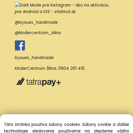
@bysues_handmade
@kindercentrum_zilina
bysues_handmade
KinderCentrum Žilina
,
0904 261 416
Táto stránka používa súbory cookies. Súbory cookie a ďalšie
technológie sledovania používame na zlepšenie vášho