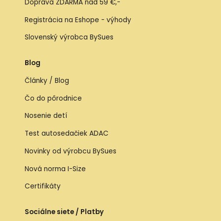
Doprava ZDARMA nad 59 €,-
Registrácia na Eshope - výhody
Slovenský výrobca BySues
Blog
Články / Blog
Čo do pôrodnice
Nosenie detí
Test autosedačiek ADAC
Novinky od výrobcu BySues
Nová norma I-Size
Certifikáty
Sociálne siete / Platby