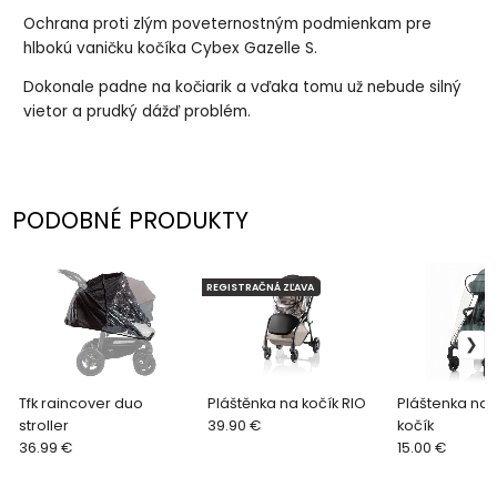
Ochrana proti zlým poveternostným podmienkam pre
hlbokú vaničku kočíka Cybex Gazelle S.
Dokonale padne na kočiarik a vďaka tomu už nebude silný
vietor a prudký dážď problém.
PODOBNÉ PRODUKTY
REGISTRAČNÁ ZĽAVA
Tfk raincover duo
Pláštěnka na kočík RIO
Pláštenka na 
stroller
39.90 €
kočík
36.99 €
15.00 €