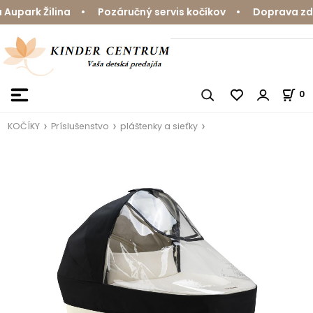
upark Žilina • Pozáručný servis kočíkov • Doprava zdar
0
KOČÍKY
Príslušenstvo
pláštenky a sieťky