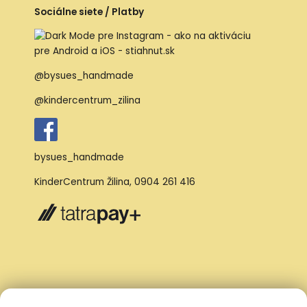
Sociálne siete / Platby
@bysues_handmade
@kindercentrum_zilina
bysues_handmade
KinderCentrum Žilina
,
0904 261 416