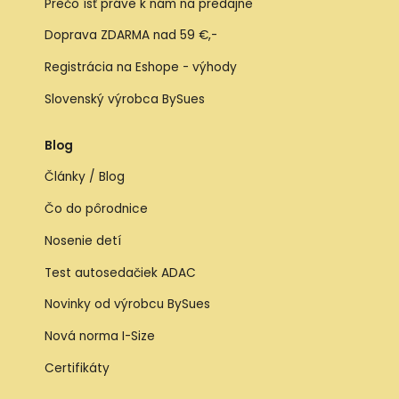
Prečo ísť práve k nám na predajne
Doprava ZDARMA nad 59 €,-
Registrácia na Eshope - výhody
Slovenský výrobca BySues
Blog
Články / Blog
Čo do pôrodnice
Nosenie detí
Test autosedačiek ADAC
Novinky od výrobcu BySues
Nová norma I-Size
Certifikáty