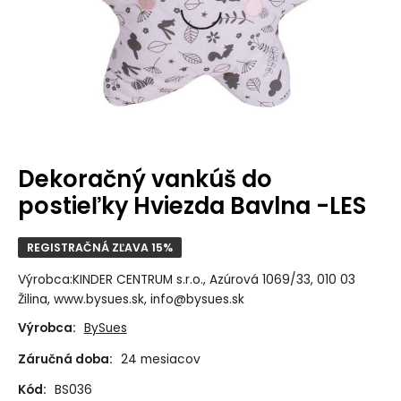
Dekoračný vankúš do
postieľky Hviezda Bavlna -LES
REGISTRAČNÁ ZĽAVA 15%
Výrobca:KINDER CENTRUM s.r.o., Azúrová 1069/33, 010 03
Žilina, www.bysues.sk, info@bysues.sk
Výrobca:
BySues
Záručná doba:
24 mesiacov
Kód:
BS036