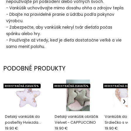
nepoužívajte pri poškodení alebo voľných švoch.
- Vankúšik uchovávajte mimo dosahu ohňa a zdrojov tepla.
- Dbajte na pravidelné pranie a údržbu podľa pokynov
výrobcu.
- Zabezpečte, aby vankúšik nekryl tvár dieťaťa počas
spánku alebo hry.
- Používajte až vtedy, keď je dieťa dostatočne veľké a vie
samo meniť polohu.
PODOBNÉ PRODUKTY
REGISTRAČNÁ ZĽAVA 15%
REGISTRAČNÁ ZĽAVA 15%
REGISTRAČNÁ ZĽAV
Detský vankúšik do
Detský vankúšik obláčik
Vankúšik do p
postieľky Hviezda
Velvet - CAPPUCCINO
Srdiečko s v
Bavlna - MACKO NA
19.90 €
19.90 €
Bavlna - MAC
19.90 €