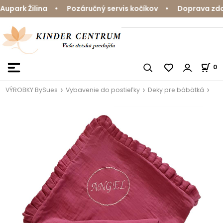
park Žilina • Pozáručný servis kočíkov • Doprava zdarm
0
VÝROBKY BySues
Vybavenie do postieľky
Deky pre bábätká