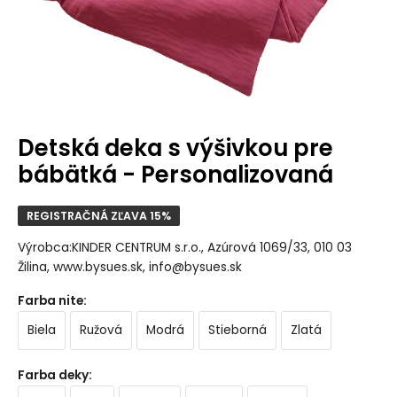
Detská deka s výšivkou pre
bábätká - Personalizovaná
REGISTRAČNÁ ZĽAVA 15%
Výrobca:KINDER CENTRUM s.r.o., Azúrová 1069/33, 010 03
Žilina, www.bysues.sk, info@bysues.sk
Farba nite
:
Biela
Ružová
Modrá
Stieborná
Zlatá
Farba deky
: