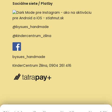
Sociálne siete / Platby
@bysues_handmade
@kindercentrum_zilina
bysues_handmade
KinderCentrum Žilina
,
0904 261 416