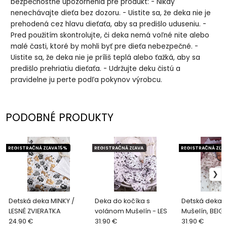
bezpečnostné upozornenia pre produkt: - Nikdy
nenechávajte dieťa bez dozoru. - Uistite sa, že deka nie je
prehodená cez hlavu dieťaťa, aby sa predišlo uduseniu. -
Pred použitím skontrolujte, či deka nemá voľné nite alebo
malé časti, ktoré by mohli byť pre dieťa nebezpečné. -
Uistite sa, že deka nie je príliš teplá alebo ťažká, aby sa
predišlo prehriatiu dieťaťa. - Udržujte deku čistú a
pravidelne ju perte podľa pokynov výrobcu.
PODOBNÉ PRODUKTY
REGISTRAČNÁ ZĽAVA 15%
REGISTRAČNÁ ZĽAVA
REGISTRAČNÁ ZĽAV
Detská deka MINKY /
Deka do kočíka s
Detská deka 
LESNÉ ZVIERATKA
volánom Mušelín - LES
Mušelín, BEIGE
24.90 €
31.90 €
31.90 €