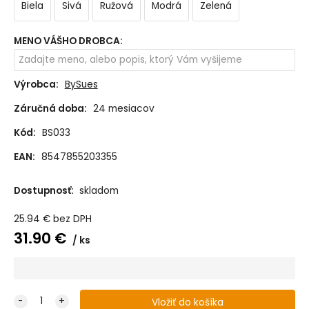
Biela
Sivá
Ružová
Modrá
Zelená
MENO VÁŠHO DROBCA
:
Výrobca:
BySues
Záručná doba:
24 mesiacov
Kód:
BS033
EAN:
8547855203355
Dostupnosť:
skladom
25.94
€
bez DPH
31.90
€
ks