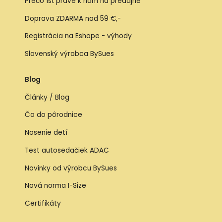
Prečo ísť práve k nám na predajne
Doprava ZDARMA nad 59 €,-
Registrácia na Eshope - výhody
Slovenský výrobca BySues
Blog
Články / Blog
Čo do pôrodnice
Nosenie detí
Test autosedačiek ADAC
Novinky od výrobcu BySues
Nová norma I-Size
Certifikáty