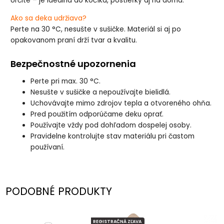
Určite – je ideálna do kočíka, postieľky aj na doma.
Ako sa deka udržiava?
Perte na 30 °C, nesušte v sušičke. Materiál si aj po
opakovanom praní drží tvar a kvalitu.
Bezpečnostné upozornenia
Perte pri max. 30 °C.
Nesušte v sušičke a nepoužívajte bielidlá.
Uchovávajte mimo zdrojov tepla a otvoreného ohňa.
Pred použitím odporúčame deku oprať.
Používajte vždy pod dohľadom dospelej osoby.
Pravidelne kontrolujte stav materiálu pri častom
používaní.
PODOBNÉ PRODUKTY
REGISTRAČNÁ ZĽAVA