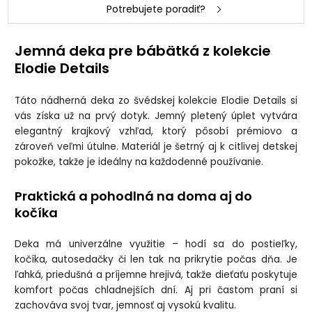
Potrebujete poradiť?
Jemná deka pre bábätká z kolekcie
Elodie Details
Táto nádherná deka zo švédskej kolekcie Elodie Details si
vás získa už na prvý dotyk. Jemný pletený úplet vytvára
elegantný krajkový vzhľad, ktorý pôsobí prémiovo a
zároveň veľmi útulne. Materiál je šetrný aj k citlivej detskej
pokožke, takže je ideálny na každodenné používanie.
Praktická a pohodlná na doma aj do
kočíka
Deka má univerzálne využitie – hodí sa do postieľky,
kočíka, autosedačky či len tak na prikrytie počas dňa. Je
ľahká, priedušná a príjemne hrejivá, takže dieťaťu poskytuje
komfort počas chladnejších dní. Aj pri častom praní si
zachováva svoj tvar, jemnosť aj vysokú kvalitu.