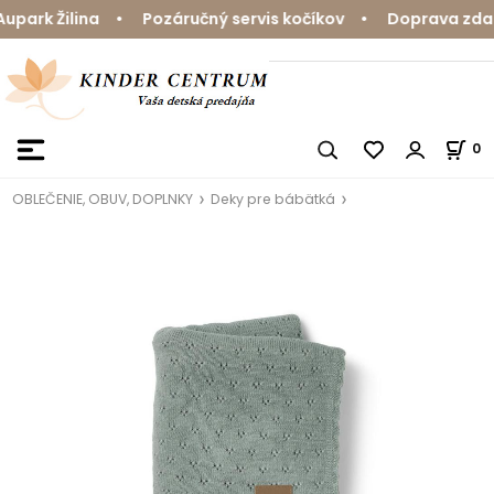
ark Žilina • Pozáručný servis kočíkov • Doprava zdarm
0
OBLEČENIE, OBUV, DOPLNKY
Deky pre bábätká