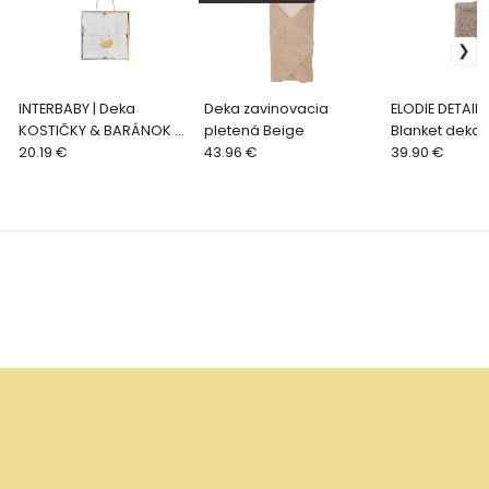
INTERBABY | Deka
Deka zavinovacia
ELODIE DETAILS
KOSTIČKY & BARÁNOK -
pletená Beige
Blanket deka,
KRÉMOVÁ
20.19 €
43.96 €
Taupe
39.90 €