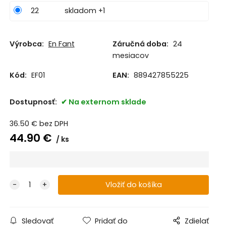
22
skladom +1
Výrobca:
En Fant
Záručná doba:
24
mesiacov
Kód:
EF01
EAN:
889427855225
Dostupnosť:
Na externom sklade
36.50
€
bez DPH
44.90
€
ks
Sledovať
Pridať do
Zdielať