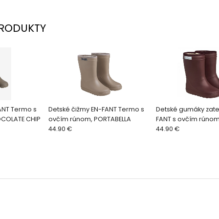
RODUKTY
ANT Termo s
Detské čižmy EN-FANT Termo s
Detské gumáky zate
COLATE CHIP
ovčím rúnom, PORTABELLA
FANT s ovčím rúno
44.90 €
WINE
44.90 €