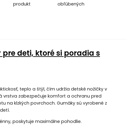
produkt
obľúbených
re deti, ktoré si poradia s
ckosť, teplo a štýl, čím udržia detské nožičky v
ná vrstva zabezpečuje komfort a ochranu pred
otu na klzkých povrchoch. Gumáky sú vyrobené z
detí.
ergénny, poskytuje maximálne pohodlie.