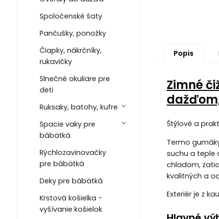
Spoločenské šaty
Pančušky, ponožky
Čiapky, nákrčníky,
Popis
rukavičky
Slnečné okuliare pre
Zimné či
deti
dažďom,
Ruksaky, batohy, kufre
Štýlové a prak
Spacie vaky pre
bábätká
Termo gumáky E
Rýchlozavinovačky
suchu a teple
pre bábätká
chladom, zati
kvalitných a o
Deky pre bábätká
Exteriér je z 
Krstová košielka -
vyšívanie košielok
Hlavné vý