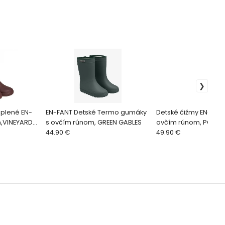
plené EN-
EN-FANT Detské Termo gumáky
Detské čižmy EN-FAN
m,VINEYARD
s ovčím rúnom, GREEN GABLES
ovčím rúnom, PORTAB
44.90 €
49.90 €