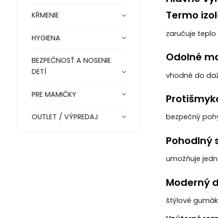
Termo izol
KŔMENIE
zaručuje teplo
HYGIENA
Odolné ma
BEZPEČNOSŤ A NOSENIE
DETÍ
vhodné do daž
PRE MAMIČKY
Protišmyk
OUTLET / VÝPREDAJ
bezpečný pohy
Pohodlný s
umožňuje jedn
Moderný d
štýlové gumáky