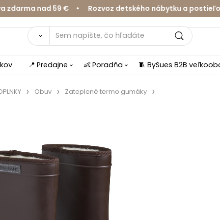
rma nad 59 € • Rozvoz detského nábytku a postieľok v 
íkov
📍 Predajne
👶 Poradňa
🧵 BySues B2B veľkoo
DOPLNKY
Obuv
Zateplené termo gumáky