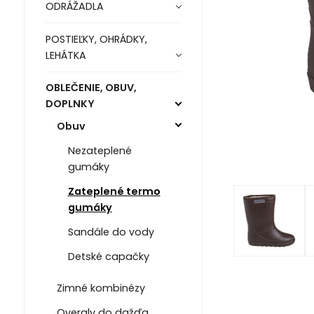
ODRÁŽADLA
POSTIEĽKY, OHRÁDKY,
LEHÁTKA
OBLEČENIE, OBUV,
DOPLNKY
Obuv
Nezateplené
gumáky
Zateplené termo
gumáky
Sandále do vody
Detské capačky
Zimné kombinézy
Overaly do dažďa