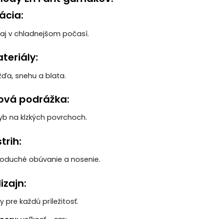
ácia:
 aj v chladnejšom počasí.
teriály:
ďa, snehu a blata.
ová podrážka:
b na klzkých povrchoch.
trih:
oduché obúvanie a nosenie.
izajn:
 pre každú príležitosť.