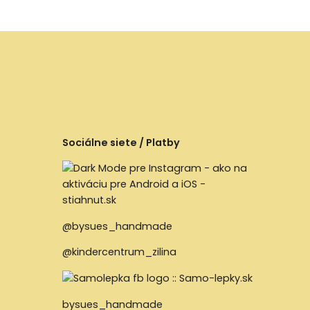
Sociálne siete / Platby
@bysues_handmade
@kindercentrum_zilina
bysues_handmade