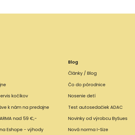
Blog
Články / Blog
jne
Čo do pôrodnice
ervis kočíkov
Nosenie detí
ráve k nám na predajne
Test autosedačiek ADAC
ARMA nad 59 €,-
Novinky od výrobcu BySues
 na Eshope - výhody
Nová norma I-Size