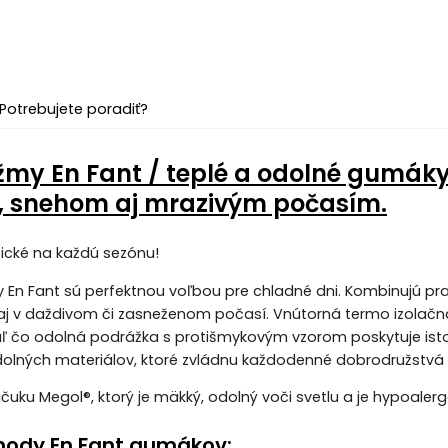
Potrebujete poradiť?
žmy En Fant / teplé a odolné gumáky p
 snehom aj mrazivým počasím.
tické na každú sezónu!
n Fant sú perfektnou voľbou pre chladné dni. Kombinujú prakti
 aj v daždivom či zasneženom počasí. Vnútorná termo izolač
aľ čo odolná podrážka s protišmykovým vzorom poskytuje ist
dolných materiálov, ktoré zvládnu každodenné dobrodružstvá 
kaučuku Megol®, ktorý je mäkký, odolný voči svetlu a je hypoal
hody En Fant gumákov: