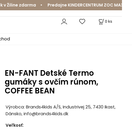
Žiline zdarma • Predajne KINDERCENTRUM ZOC MAX a MamaJ
0
ks
bchod
EN-FANT Detské Termo
gumáky s ovčím rúnom,
COFFEE BEAN
Výrobca: Brands4kids A/S, Industrivej 25, 7430 Ikast,
Dánsko, info@brands4kids.dk
Veľkosť
: