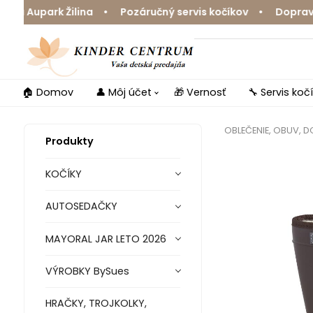
Aupark Žilina • Pozáručný servis kočíkov • Doprava zda
🏠 Domov
👤 Môj účet
🎁 Vernosť
🔧 Servis koč
OBLEČENIE, OBUV, 
Produkty
KOČÍKY
AUTOSEDAČKY
MAYORAL JAR LETO 2026
VÝROBKY BySues
HRAČKY, TROJKOLKY,