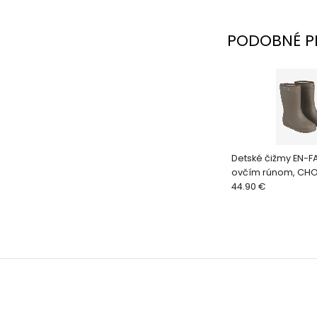
PODOBNÉ P
Detské čižmy EN-F
ovčím rúnom, CHO
44.90 €