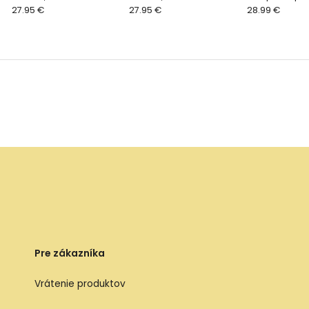
27.95 €
27.95 €
roky - Green L
28.99 €
Pre zákazníka
Vrátenie produktov