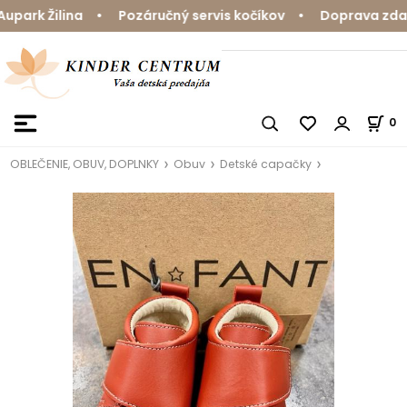
park Žilina • Pozáručný servis kočíkov • Doprava zdarm
0
OBLEČENIE, OBUV, DOPLNKY
Obuv
Detské capačky