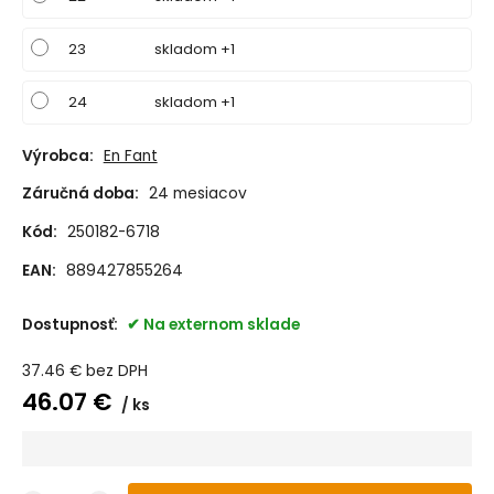
23
skladom +1
24
skladom +1
Výrobca:
En Fant
Záručná doba:
24 mesiacov
Kód:
250182-6718
EAN:
889427855264
Dostupnosť:
Na externom sklade
37.46
€
bez DPH
46.07
€
ks