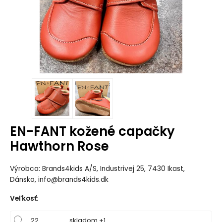
EN-FANT kožené capačky
Hawthorn Rose
Výrobca: Brands4kids A/S, Industrivej 25, 7430 Ikast,
Dánsko, info@brands4kids.dk
Veľkosť
:
22
skladom +1