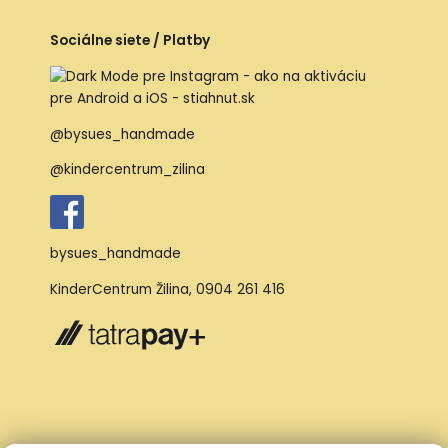
Sociálne siete / Platby
@bysues_handmade
@kindercentrum_zilina
bysues_handmade
KinderCentrum Žilina
,
0904 261 416