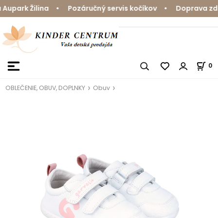
upark Žilina • Pozáručný servis kočíkov • Doprava zdar
0
OBLEČENIE, OBUV, DOPLNKY
Obuv