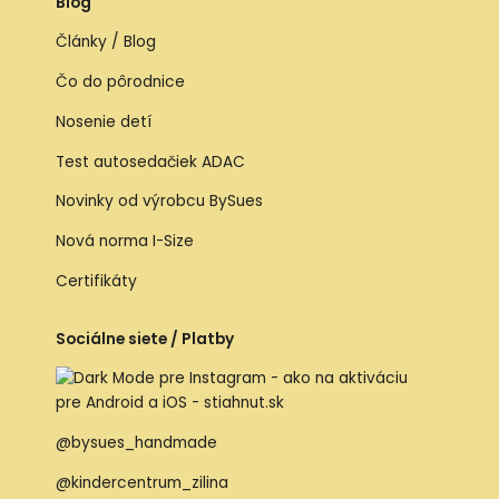
Blog
Články / Blog
Čo do pôrodnice
Nosenie detí
Test autosedačiek ADAC
Novinky od výrobcu BySues
Nová norma I-Size
Certifikáty
Sociálne siete / Platby
@bysues_handmade
@kindercentrum_zilina