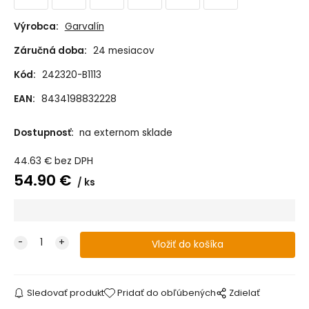
Výrobca:
Garvalín
Záručná doba:
24 mesiacov
Kód:
242320-B1113
EAN:
8434198832228
Dostupnosť:
na externom sklade
44.63
€
bez DPH
54.90
€
ks
Sledovať produkt
Pridať do obľúbených
Zdielať