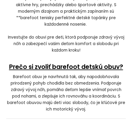
aktívne hry, prechádzky alebo športové aktivity. S
moderným dizajnom a praktickým zapínaním sú
**barefoot tenisky perfektné detské topánky pre
každodenné nosenie.
Investujte do obuvi pre deti, ktorá podporuje zdravý vývoj
nôh a zabezpečí vašim deťom komfort a slobodu pri
každom kroku!
Prečo si zvoliť barefoot detskú obuv?
Barefoot obuv je navrhnutá tak, aby napodobňovala
prirodzený pohyb chodidla bez obmedzenia. Podporuje
zdravý vývoj nôh, pomáha deťom lepšie vnímať povrch
pod nohami, a zlepšuje ich rovnováhu a koordináciu. S
barefoot obuvou majú deti viac slobody, čo je kľúčové pre
ich motorický vývoj.