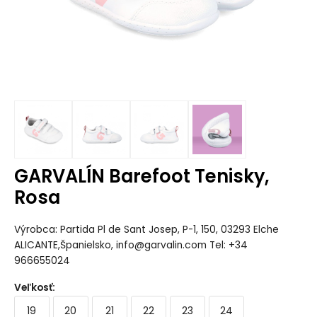
GARVALÍN Barefoot Tenisky,
Rosa
Výrobca: Partida Pl de Sant Josep, P-1, 150, 03293 Elche
ALICANTE,Španielsko, info@garvalin.com Tel: +34
966655024
Veľkosť
:
19
20
21
22
23
24