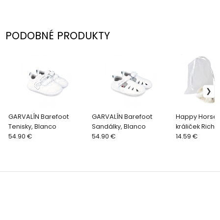
PODOBNÉ PRODUKTY
GARVALÍN Barefoot
GARVALÍN Barefoot
Happy Horse 
Tenisky, Blanco
Sandálky, Blanco
králiček Rich
54.90 €
54.90 €
veľkosť: 10 cm
14.59 €