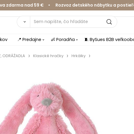
darma nad 59 € • Rozvoz detského nábytku a postieľok v
íkov
📍 Predajne
👶 Poradňa
🧵 BySues B2B veľkoo
Y, ODRÁŽADLA
Klasické hračky
Hrkálky