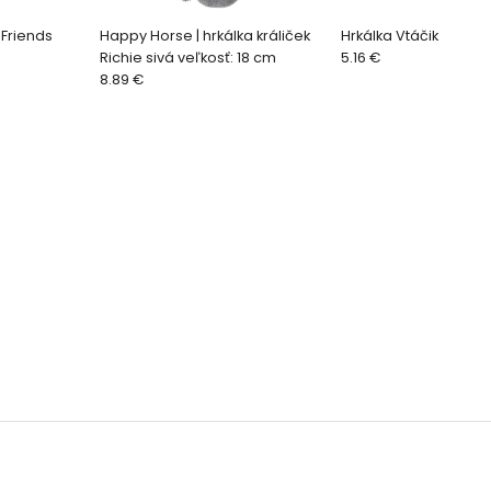
 Friends
Happy Horse | hrkálka králiček
Hrkálka Vtáčik
Richie sivá veľkosť: 18 cm
5.16 €
8.89 €