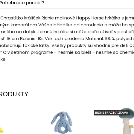
Potrebujete poradiť?
Chrastítko králíček Richie malinové Happy Horse hrkálka s j
ným kamarátom Vášho bábätka od narodenia a môže ho spre
emného na dotyk. Jemnú hrkálku si môže dieťa užívať v postie
ť: 18 cm Balenie: 1Ks Vek: od narodenia Materiál: 100% polye
obsahujú toxické látky. Všetky produkty sú vhodné pre deti od
 C v šetrnom programe - nesmie sa bieliť - nesmie sa chemicky
čke
RODUKTY
REGISTRAČNÁ ZĽAVA