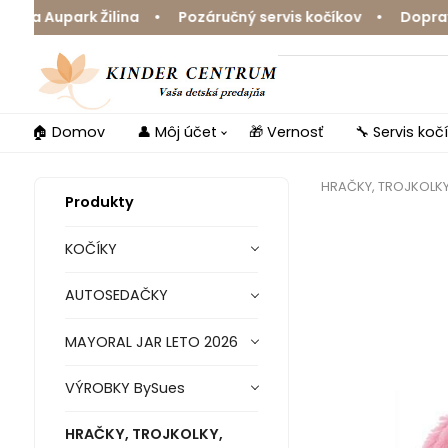
a Aupark Žilina • Pozáručný servis kočíkov • Doprava z
🏠 Domov
👤 Môj účet
🎁 Vernosť
🔧 Servis koč
HRAČKY, TROJKOLK
Produkty
KOČÍKY
AUTOSEDAČKY
MAYORAL JAR LETO 2026
VÝROBKY BySues
HRAČKY, TROJKOLKY,