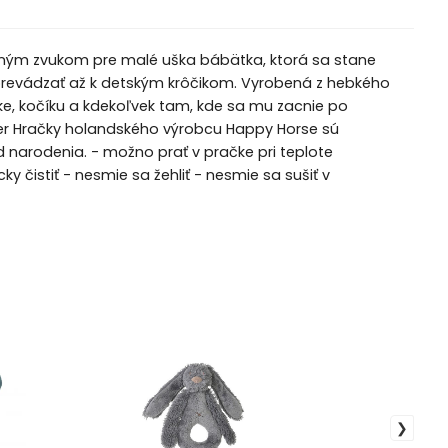
emným zvukom pre malé uška bábätka, ktorá sa stane
vádzať až k detským krôčikom. Vyrobená z hebkého
ľke, kočíku a kdekoľvek tam, kde sa mu zacnie po
ster Hračky holandského výrobcu Happy Horse sú
 narodenia. - možno prať v pračke pri teplote
 čistiť - nesmie sa žehliť - nesmie sa sušiť v