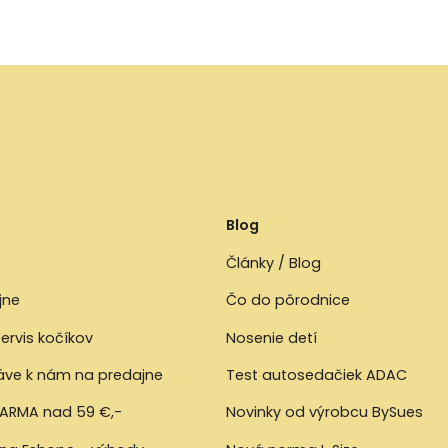
Blog
Články / Blog
jne
Čo do pôrodnice
ervis kočíkov
Nosenie detí
ráve k nám na predajne
Test autosedačiek ADAC
ARMA nad 59 €,-
Novinky od výrobcu BySues