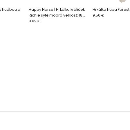
 s hudbou a
Happy Horse | Hrkálka králiček
Hrkálka huba Forest
Richie sytě modrá veľkosť: 18
9.56 €
cm
8.89 €