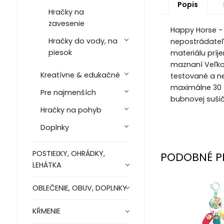
Popis
Hračky na
zavesenie
Happy Horse - 
Hračky do vody, na
nepostrádateľ
piesok
materiálu príj
maznaní Veľkos
Kreatívne & edukačné
testované a ne
maximálne 30 °
Pre najmenších
bubnovej suši
Hračky na pohyb
Doplnky
POSTIEĽKY, OHRÁDKY,
PODOBNÉ P
LEHÁTKA
OBLEČENIE, OBUV, DOPLNKY
KŔMENIE