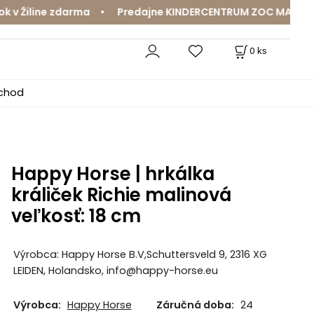
 Žiline zdarma • Predajne KINDERCENTRUM ZOC MAX a Mama
0
ks
bchod
Happy Horse | hrkálka
králiček Richie malinová
veľkosť: 18 cm
Výrobca: Happy Horse B.V,Schuttersveld 9, 2316 XG
LEIDEN, Holandsko, info@happy-horse.eu
Výrobca:
Happy Horse
Záručná doba:
24