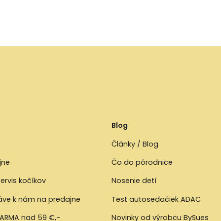
Blog
Články / Blog
jne
Čo do pôrodnice
ervis kočíkov
Nosenie detí
ráve k nám na predajne
Test autosedačiek ADAC
ARMA nad 59 €,-
Novinky od výrobcu BySues