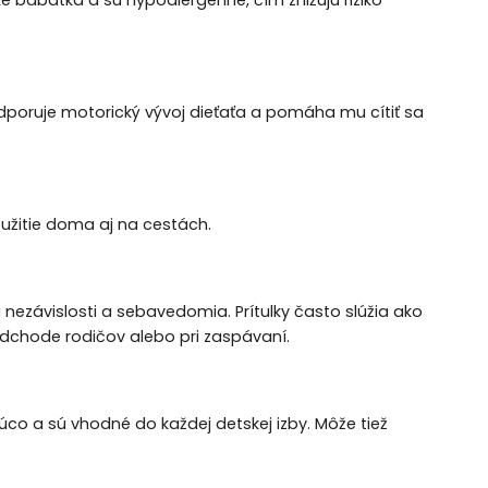
podporuje motorický vývoj dieťaťa a pomáha mu cítiť sa
užitie doma aj na cestách.
ezávislosti a sebavedomia. Prítulky často slúžia ako
odchode rodičov alebo pri zaspávaní.
úco a sú vhodné do každej detskej izby. Môže tiež