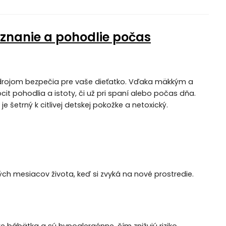
znanie a pohodlie počas
a zdrojom bezpečia pre vaše dieťatko. Vďaka mäkkým a
t pohodlia a istoty, či už pri spaní alebo počas dňa.
je šetrný k citlivej detskej pokožke a netoxický.
ch mesiacov života, keď si zvyká na nové prostredie.
ke bábätka a sú hypoalergénne, čím znižujú riziko