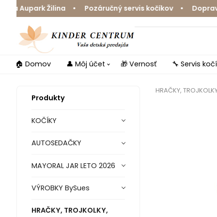
 Aupark Žilina • Pozáručný servis kočíkov • Doprava zd
🏠 Domov
👤 Môj účet
🎁 Vernosť
🔧 Servis koč
HRAČKY, TROJKOLK
Produkty
KOČÍKY
AUTOSEDAČKY
MAYORAL JAR LETO 2026
VÝROBKY BySues
HRAČKY, TROJKOLKY,