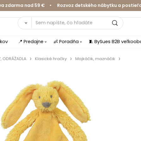
arma nad 59 € • Rozvoz detského nábytku a postieľok v 
íkov
📍 Predajne
👶 Poradňa
🧵 BySues B2B veľkoo
Y, ODRÁŽADLA
Klasické hračky
Mojkáčik, maznáčik