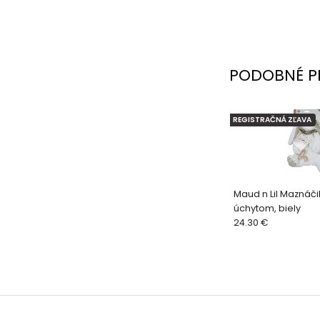
PODOBNÉ P
REGISTRAČNÁ ZĽAVA
Maud n Lil Maznáčik
úchytom, biely
24.30 €