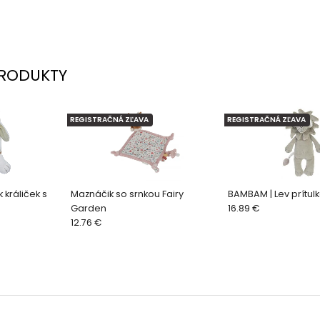
RODUKTY
REGISTRAČNÁ ZĽAVA
REGISTRAČNÁ ZĽAVA
 králiček s
Maznáčik so srnkou Fairy
BAMBAM | Lev prítul
Garden
16.89 €
12.76 €