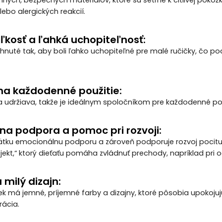
ebo alergických reakcií.
ľkosť a ľahká uchopiteľnosť:
vrhnuté tak, aby boli ľahko uchopiteľné pre malé ručičky, čo 
na každodenné použitie:
 a udržiava, takže je ideálnym spoločníkom pre každodenné po
na podpora a pomoc pri rozvoji:
tku emocionálnu podporu a zároveň podporuje rozvoj pocitu n
ekt,“ ktorý dieťaťu pomáha zvládnuť prechody, napríklad pri 
 milý dizajn:
iek má jemné, príjemné farby a dizajny, ktoré pôsobia upokojuj
rácia.