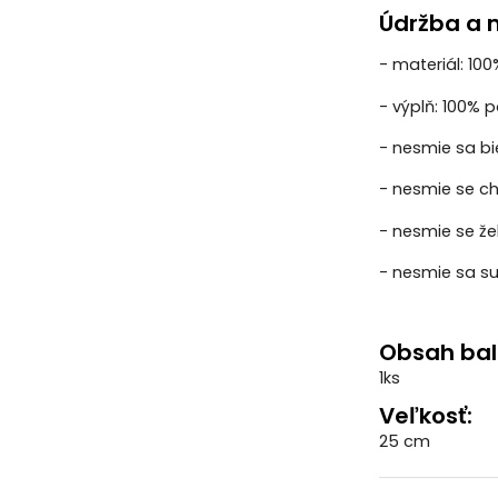
Údržba a m
- materiál: 10
- výplň: 100% p
- nesmie sa bie
- nesmie se ch
- nesmie se žeh
- nesmie sa su
Obsah bal
1ks
Veľkosť:
25 cm