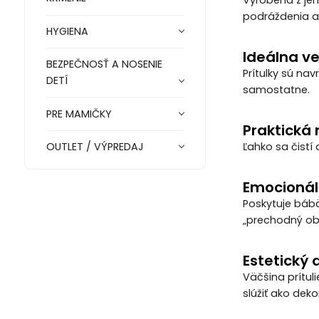
podráždenia al
HYGIENA
Ideálna ve
BEZPEČNOSŤ A NOSENIE
Prítulky sú na
DETÍ
samostatne.
PRE MAMIČKY
Praktická 
Ľahko sa čistí
OUTLET / VÝPREDAJ
Emocionál
Poskytuje bábä
„prechodný obj
Estetický a
Väčšina prítul
slúžiť ako deko