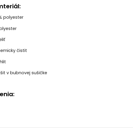
teriál:
0% polyester
olyester
liť
emicky čistit
lit
šit v bubnovej sušičke
enia: