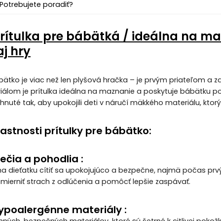
Potrebujete poradiť?
ítulka pre bábätká / ideálna na ma
j hry
ábätko je viac než len plyšová hračka – je prvým priateľom 
lom je prítulka ideálna na maznanie a poskytuje bábätku poci
rhnuté tak, aby upokojili deti v náručí mäkkého materiálu, ktorý 
astnosti prítulky pre bábätko:
ečia a pohodlia :
a dieťatku cítiť sa upokojujúco a bezpečne, najmä počas prvý
zmierniť strach z odlúčenia a pomôcť lepšie zaspávať.
ypoalergénne materiály :
ných, bezpečných materiálov, ktoré sú šetrné k citlivej pokož