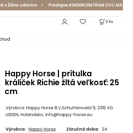
Žiline zdarma • Predajne KINDERCENTRUM ZOC MAX a MamaJ
0
ks
bchod
Happy Horse | prítulka
králiček Richie žltá veľkosť: 25
cm
Výrobca: Happy Horse B.V,Schuttersveld 9, 2316 XG
LEIDEN, Holandsko, info@happy-horse.eu
Výrobca:
Happy Horse
Záručná doba:
24