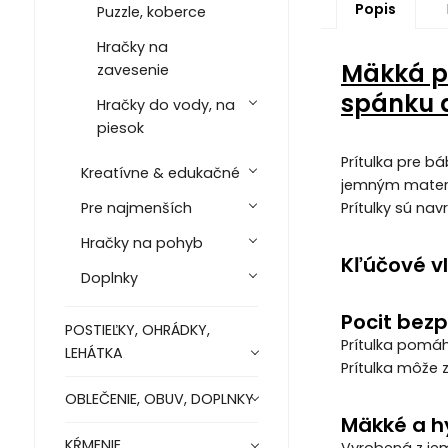
Popis
Puzzle, koberce
Hračky na
Mäkká pr
zavesenie
spánku a
Hračky do vody, na
piesok
Prítulka pre b
Kreatívne & edukačné
jemným materiá
Prítulky sú nav
Pre najmenších
Hračky na pohyb
Kľúčové vl
Doplnky
Pocit bezp
POSTIEĽKY, OHRÁDKY,
Prítulka pomáh
LEHÁTKA
Prítulka môže 
OBLEČENIE, OBUV, DOPLNKY
Mäkké a h
KŔMENIE
Vyrobená z jem