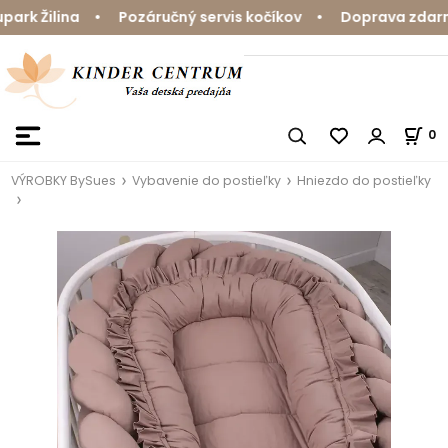
k Žilina • Pozáručný servis kočíkov • Doprava zdarma n
0
VÝROBKY BySues
Vybavenie do postieľky
Hniezdo do postieľky