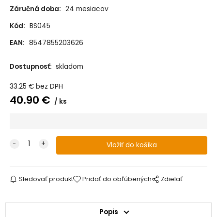
Záručná doba:
24 mesiacov
Hniezdo pre
Hniezdo pre
Hniezdo pre
Hniezdo pre
bábätka BySues
bábätka BySues
bábätka BySues
bábätka BySues
Kód:
BS045
bavlna - LES
bavlna - MACKO
bavlna - SVETLÉ
bavlna - TMAVÉ
NA LIETADLE
PIVOŇKY
PIVOŇKY
EAN:
8547855203626
Dostupnosť:
skladom
Hniezdo pre
Hniezdo pre
bábätka BySues
bábätka BySues
bavlna -MACKO
bavlna -MACKO
33.25
€
bez DPH
PIESKOVÁ
S BALÓNIKOM
40.90
€
ks
Sledovať produkt
Pridať do obľúbených
Zdielať
Popis