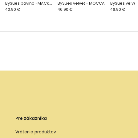
BySues bavlna -MACKO
BySues velvet - MOCCA
BySues velve
PIESKOVÁ
40.90 €
46.90 €
46.90 €
Pre zákazníka
Vrátenie produktov