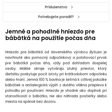
Príslušenstvo
Potrebujete poradiť?
Jemné a pohodlné hniezdo pre
bábätká na použitie počas dňa
Hniezdo pre bábätká od slovenského výrobcu
BySues
je
navrhnuté ako pomocný odpočinkový a polohovací prvok
pre bábätká počas dňa, vždy pod dohľadom dospelej
osoby. Mäkké okraje vytvárajú útulný priestor, ktorý
dieťatku poskytuje pocit istoty pri krátkodobom odpočinku
alebo hraní. Jemná 100 % bavlna je šetrná k citlivej pokožke
bábätiek a antialergická výplň z dutého vlákna prispieva k
pohodliu pri používaní. Hniezdo je vhodné ako doplnok pri
starostlivosti o bábätko, nie ako náhrada postieľky alebo
miesta na spánok bez dozoru.