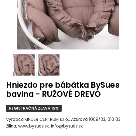
Hniezdo pre bábätka BySues
bavlna - RUŽOVÉ DREVO
REGISTRAČNÁ ZĽAVA 15%
Výrobca:KINDER CENTRUM s.r.o., Azúrová 1069/33, 010 03
Žilina, www.bysues.sk, info@bysues.sk