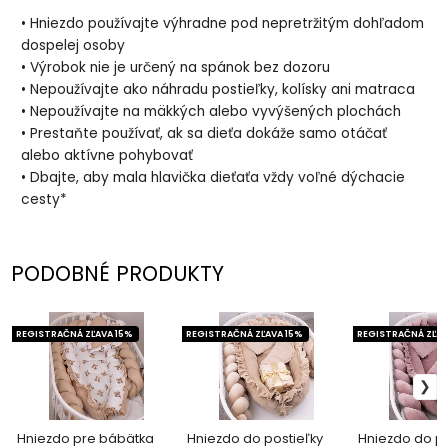
• Hniezdo používajte výhradne pod nepretržitým dohľadom
dospelej osoby
• Výrobok nie je určený na spánok bez dozoru
• Nepoužívajte ako náhradu postieľky, kolísky ani matraca
• Nepoužívajte na mäkkých alebo vyvýšených plochách
• Prestaňte používať, ak sa dieťa dokáže samo otáčať
alebo aktívne pohybovať
• Dbajte, aby mala hlavička dieťaťa vždy voľné dýchacie
cesty*
PODOBNÉ PRODUKTY
REGISTRAČNÁ ZĽAVA 15%
REGISTRAČNÁ ZĽAVA 15%
REGISTRAČNÁ ZĽAV
Hniezdo pre bábätka
Hniezdo do postieľky
Hniezdo do po