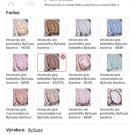
/hniezdo+vankúšik+dečka+vankúšik s
uškami+podložka/ s volánikom
Farba
:
Hniezdo do
Hniezdo do
Hniezdo do
Hniezdo pre
postieľky BySues
postieľky BySues
postieľky pre
bábätka BySues
bavlna - NUDE
bavlna -
bábätko BySues
bavlna - BABY
SAHARA
bavlna - SIVÁ
BLUE
Hniezdo pre
Hniezdo pre
Hniezdo pre
Hniezdo pre
bábätka BySues
bábätka BySues
bábätko BySues
novorodenca
bavlna - BABY
bavlna - RUŽOVÉ
bavlna - RUŽE
BySues bavlna -
PINK
DREVO
TANTAU
MINT
PUDROVÉ
Hniezdo pre
Hniezdo pre
Hniezdo do
Hniezdo do
novorodenca
novorodencov
postieľky BySues
postieľky BySues
BySues bavlna-
BySues bavlna -
bavlna - BABY
bavlna -
PUDROVÁ
PIESKOVÁ
PINK
KÁČATKO
SAHARA
Výrobca:
BySues