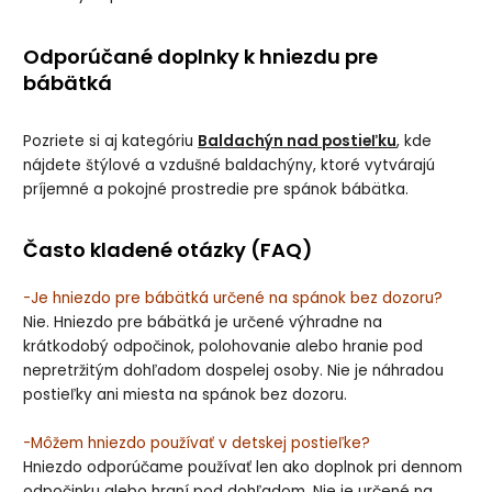
Odporúčané doplnky k hniezdu pre
bábätká
Pozriete si aj kategóriu
Baldachýn nad postieľku
, kde
nájdete štýlové a vzdušné baldachýny, ktoré vytvárajú
príjemné a pokojné prostredie pre spánok bábätka.
Často kladené otázky (FAQ)
-Je hniezdo pre bábätká určené na spánok bez dozoru?
Nie. Hniezdo pre bábätká je určené výhradne na
krátkodobý odpočinok, polohovanie alebo hranie pod
nepretržitým dohľadom dospelej osoby. Nie je náhradou
postieľky ani miesta na spánok bez dozoru.
-Môžem hniezdo používať v detskej postieľke?
Hniezdo odporúčame používať len ako doplnok pri dennom
odpočinku alebo hraní pod dohľadom. Nie je určené na