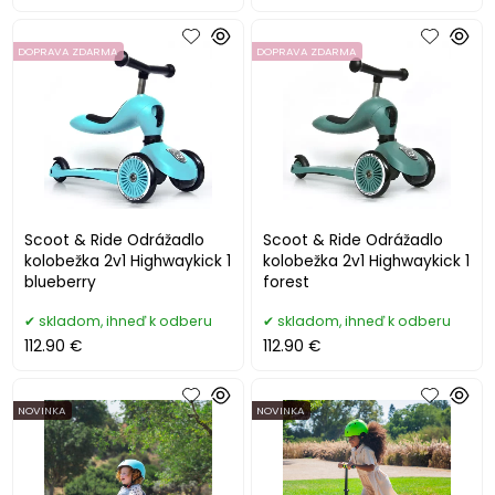
DOPRAVA ZDARMA
DOPRAVA ZDARMA
Scoot & Ride Odrážadlo
Scoot & Ride Odrážadlo
kolobežka 2v1 Highwaykick 1
kolobežka 2v1 Highwaykick 1
blueberry
forest
skladom, ihneď k odberu
skladom, ihneď k odberu
112.90 €
112.90 €
NOVINKA
NOVINKA