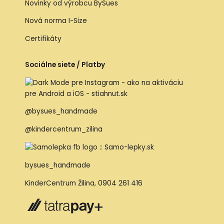
Novinky od výrobcu BySues
Nová norma I-Size
Certifikáty
Sociálne siete / Platby
@bysues_handmade
@kindercentrum_zilina
bysues_handmade
KinderCentrum Žilina
,
0904 261 416