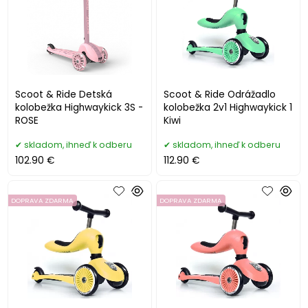
Scoot & Ride Detská
Scoot & Ride Odrážadlo
kolobežka Highwaykick 3S -
kolobežka 2v1 Highwaykick 1
ROSE
Kiwi
skladom, ihneď k odberu
skladom, ihneď k odberu
102.90 €
112.90 €
DOPRAVA ZDARMA
DOPRAVA ZDARMA