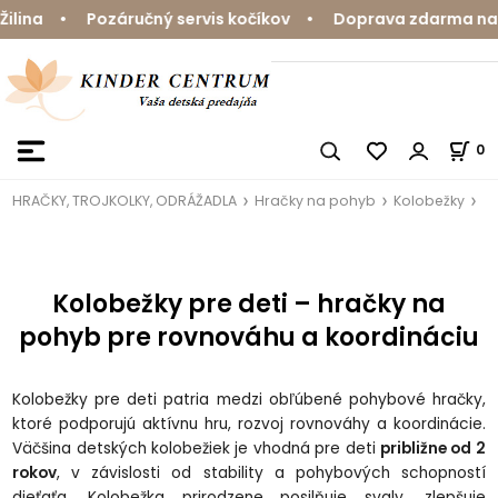
 • Pozáručný servis kočíkov • Doprava zdarma nad 59 € 
0
HRAČKY, TROJKOLKY, ODRÁŽADLA
Hračky na pohyb
Kolobežky
Kolobežky pre deti – hračky na
pohyb pre rovnováhu a koordináciu
Kolobežky pre deti patria medzi obľúbené pohybové hračky,
ktoré podporujú aktívnu hru, rozvoj rovnováhy a koordinácie.
Väčšina detských kolobežiek je vhodná pre deti
približne od 2
rokov
, v závislosti od stability a pohybových schopností
dieťaťa. Kolobežka prirodzene posilňuje svaly, zlepšuje