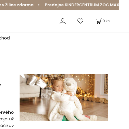
ine zdarma • Predajne KINDERCENTRUM ZOC MAX a MamaJa A
0
ks
bchod
e
prvého
koja už
káčikov