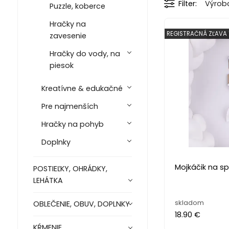
Filter
Výrob
Puzzle, koberce
Hračky na
REGISTRAČNÁ ZĽAVA 
zavesenie
Hračky do vody, na
piesok
Kreatívne & edukačné
Pre najmenších
Hračky na pohyb
Doplnky
Mojkáčik na sp
POSTIEĽKY, OHRÁDKY,
LEHÁTKA
skladom
OBLEČENIE, OBUV, DOPLNKY
18.90 €
KŔMENIE