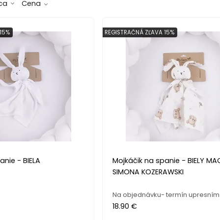
ca
Cena
15%
REGISTRAČNÁ ZĽAVA 15%
anie - BIELA
Mojkáčik na spanie - BIELY M
SIMONA KOZERAWSKI
Na objednávku- termín upresním
18.90 €