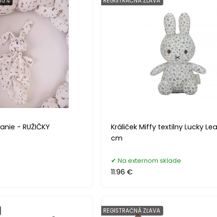
15%
REGISTRAČNÁ ZĽAVA
anie - RUŽIČKY
Králiček Miffy textilny Lucky Le
cm
Na externom sklade
11.96 €
REGISTRAČNÁ ZĽAVA