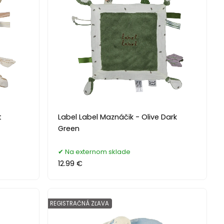
t
Label Label Maznáčik - Olive Dark
Green
Na externom sklade
12.99 €
REGISTRAČNÁ ZĽAVA