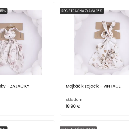
15%
REGISTRAČNÁ ZĽAVA 15%
enky - ZAJAČIKY
Mojkáčik zajačik - VINTAGE
skladom
18.90 €