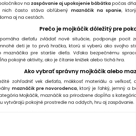
poločníkov na
zaspávanie aj upokojenie bábätka
počas dňa.
z nich často stáva obľúbený
maznáčik na spanie
, ktor
doma aj na cestách.
Prečo je mojkáčik dôležitý pre poko
pomáha dieťaťu zvládať nové situácie, podporuje pocit z
mnohé deti je to prvá hračka, ktorú si vyberú ako svojho st
 maznáčika pre staršie dieťa. Vďaka bezpečnému sprac
a pokojné aktivity, ako je čítanie knižiek alebo tichá hra.
Ako vybrať správny mojkáčik alebo ma
ležité zohľadniť vek dieťaťa, mäkkosť materiálu a veľkosť
eálny
maznáčik pre novorodenca
, ktorý je ľahký, jemný a 
Kategória Mojkáčik, maznáčik sa prirodzene dopĺňa s kategór
olu vytvárajú pokojné prostredie na oddych, hru aj zaspávanie.