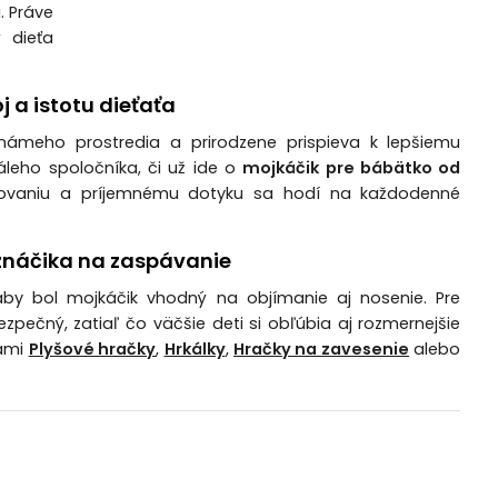
 Práve
ý dieťa
j a istotu dieťaťa
námeho prostredia a prirodzene prispieva k lepšiemu
áleho spoločníka, či už ide o
mojkáčik pre bábätko od
ovaniu a príjemnému dotyku sa hodí na každodenné
znáčika na zaspávanie
, aby bol mojkáčik vhodný na objímanie aj nosenie. Pre
bezpečný, zatiaľ čo väčšie deti si obľúbia aj rozmernejšie
iami
Plyšové hračky
,
Hrkálky
,
Hračky na zavesenie
alebo