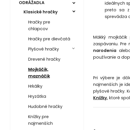
ODRÁŽADLA
ideálnych s
preto sa 
Klasické hračky
sprevádza 
Hračky pre
chlapcov
Mäkký mojkáčik 
Hračky pre dievčatá
zaspávaniu. Pre 
Plyšové hračky
narodenia
alebo
používanie a dopĺň
Drevené hračky
Mojkáčik,
maznáčik
Pri výbere je dô
najmenších je id
Hrkálky
plyšové hračky. 
Hryzátka
Knížky
, ktoré sp
Hudobné hračky
Knížky pre
najmenších