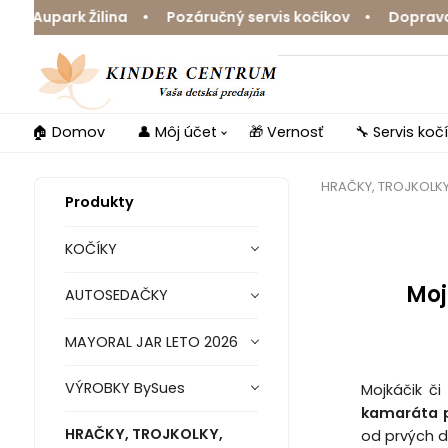
park Žilina • Pozáručný servis kočíkov • Doprava zdarm
🏠 Domov
👤 Môj účet
🎁 Vernosť
🔧 Servis koč
HRAČKY, TROJKOLK
Produkty
KOČÍKY
Moj
AUTOSEDAČKY
MAYORAL JAR LETO 2026
VÝROBKY BySues
Mojkáčik či
kamaráta 
HRAČKY, TROJKOLKY,
od prvých d