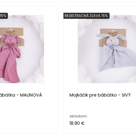
15%
REGISTRAČNÁ ZĽAVA 15%
bábätka - MALINOVÁ
Mojkáčik pre bábätko - SIVÝ
skladom
18.90 €