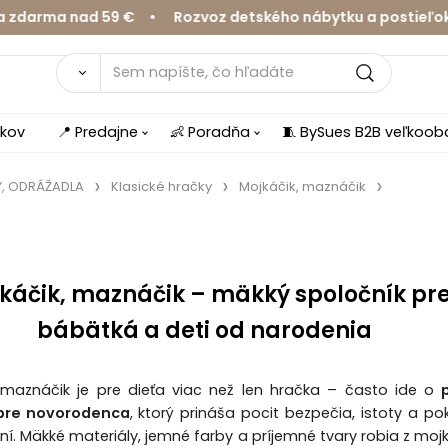
a nad 59 € • Rozvoz detského nábytku a postieľok v Žil
íkov
📍 Predajne
👶 Poradňa
🧵 BySues B2B veľkoo
Y, ODRÁŽADLA
Klasické hračky
Mojkáčik, maznáčik
káčik, maznáčik – mäkký spoločník pr
bábätká a deti od narodenia
 maznáčik je pre dieťa viac než len hračka – často ide o
pre novorodenca
, ktorý prináša pocit bezpečia, istoty a po
ní. Mäkké materiály, jemné farby a príjemné tvary robia z moj