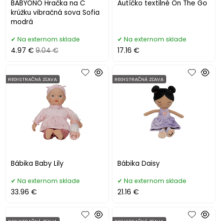
BABYONO Hračka na C
Autíčko textilné On The Go
krúžku vibračná sova Sofia
modrá
Na externom sklade
Na externom sklade
4.97 €
9.04 €
17.16 €
REGISTRAČNÁ ZĽAVA
REGISTRAČNÁ ZĽAVA
Bábika Baby Lily
Bábika Daisy
Na externom sklade
Na externom sklade
33.96 €
21.16 €