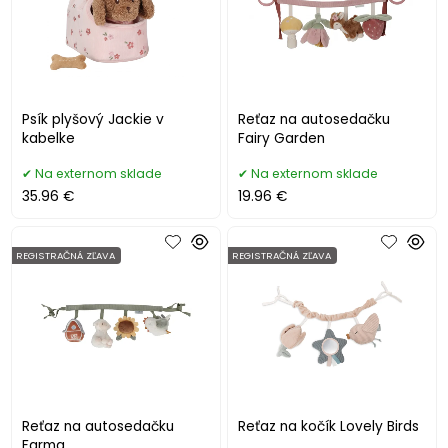
Psík plyšový Jackie v
Reťaz na autosedačku
kabelke
Fairy Garden
Na externom sklade
Na externom sklade
35.96 €
19.96 €
REGISTRAČNÁ ZĽAVA
REGISTRAČNÁ ZĽAVA
Reťaz na autosedačku
Reťaz na kočík Lovely Birds
Farma