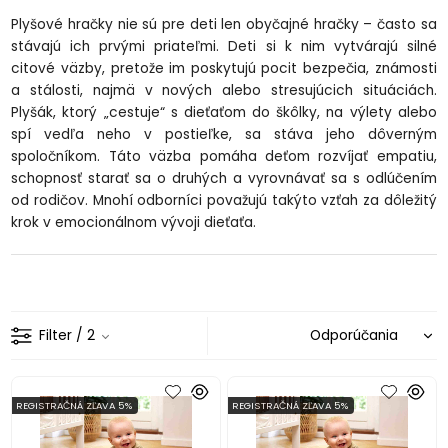
Plyšové hračky nie sú pre deti len obyčajné hračky – často sa
stávajú ich prvými priateľmi. Deti si k nim vytvárajú silné
citové väzby, pretože im poskytujú pocit bezpečia, známosti
a stálosti, najmä v nových alebo stresujúcich situáciách.
Plyšák, ktorý „cestuje“ s dieťaťom do škôlky, na výlety alebo
spí vedľa neho v postieľke, sa stáva jeho dôverným
spoločníkom. Táto väzba pomáha deťom rozvíjať empatiu,
schopnosť starať sa o druhých a vyrovnávať sa s odlúčením
od rodičov. Mnohí odborníci považujú takýto vzťah za dôležitý
krok v emocionálnom vývoji dieťaťa.
Filter
/ 2
REGISTRAČNÁ ZĽAVA 5%
REGISTRAČNÁ ZĽAVA 5%