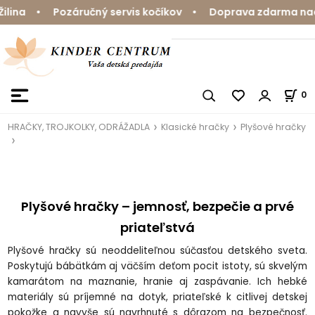
 Pozáručný servis kočíkov • Doprava zdarma nad 59 € • 
0
HRAČKY, TROJKOLKY, ODRÁŽADLA
Klasické hračky
Plyšové hračky
Plyšové hračky – jemnosť, bezpečie a prvé
priateľstvá
Plyšové hračky sú neoddeliteľnou súčasťou detského sveta.
Poskytujú bábätkám aj väčším deťom pocit istoty, sú skvelým
kamarátom na maznanie, hranie aj zaspávanie. Ich hebké
materiály sú príjemné na dotyk, priateľské k citlivej detskej
pokožke a navyše sú navrhnuté s dôrazom na bezpečnosť.