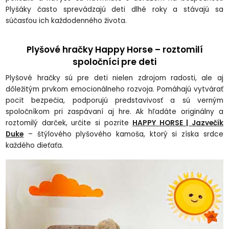
Plyšáky často sprevádzajú deti dlhé roky a stávajú sa
súčasťou ich každodenného života.
Plyšové hračky Happy Horse – roztomilí
spoločníci pre deti
Plyšové hračky sú pre deti nielen zdrojom radosti, ale aj
dôležitým prvkom emocionálneho rozvoja. Pomáhajú vytvárať
pocit bezpečia, podporujú predstavivosť a sú verným
spoločníkom pri zaspávaní aj hre. Ak hľadáte originálny a
roztomilý darček, určite si pozrite
HAPPY HORSE | Jazvečík
Duke
– štýlového plyšového kamoša, ktorý si získa srdce
každého dieťaťa.