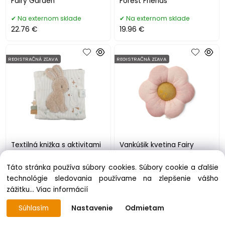
Fairy Garden
Forest Friends
Na externom sklade
Na externom sklade
22.76 €
19.96 €
REGISTRAČNÁ ZĽAVA
REGISTRAČNÁ ZĽAVA
Textilná knižka s aktivitami
Vankúšik kvetina Fairy
Newborn Naturals
Garden
Táto stránka používa súbory cookies. Súbory cookie a ďalšie
Na externom sklade
Na externom sklade
technológie sledovania používame na zlepšenie vášho
19.96 €
25.96 €
zážitku...
Viac informácií
Súhlasím
Nastavenie
Odmietam
REGISTRAČNÁ ZĽAVA
REGISTRAČNÁ ZĽAVA