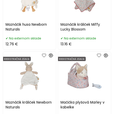
Maznáčik husa Newborn
Maznáčik králiček Miffy
Naturals
Lucky Blossom
Na externom sklade
Na externom sklade
12.76 €
13.16 €
REGISTRAČNÁ ZĽAVA
REGISTRAČNÁ ZĽAVA
Maznáčik králiček Newborn
Mačička plyšová Marley v
Naturals
kabelke