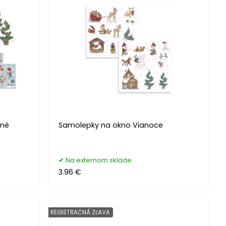
čné
Samolepky na okno Vianoce
Na externom sklade
3.96 €
REGISTRAČNÁ ZĽAVA