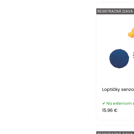
REGISTRAČNÁ ZĽAVA
Loptičky senzo
Na externom 
15.96 €