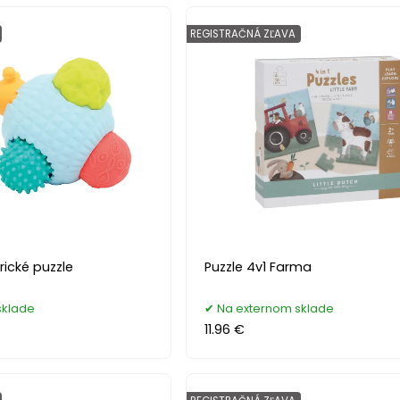
REGISTRAČNÁ ZĽAVA
rické puzzle
Puzzle 4v1 Farma
sklade
Na externom sklade
11.96 €