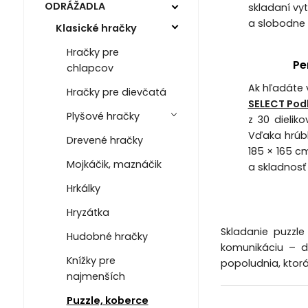
ODRÁŽADLA
skladaní vy
a slobodne 
Klasické hračky
Hračky pre
Pe
chlapcov
Ak hľadáte 
Hračky pre dievčatá
SELECT Pod
Plyšové hračky
z 30 dielik
Vďaka hrúbk
Drevené hračky
185 × 165 cm
Mojkáčik, maznáčik
a skladnosť 
Hrkálky
Hryzátka
Skladanie puzzle
Hudobné hračky
komunikáciu – d
Knížky pre
popoludnia, ktorá
najmenších
Puzzle, koberce