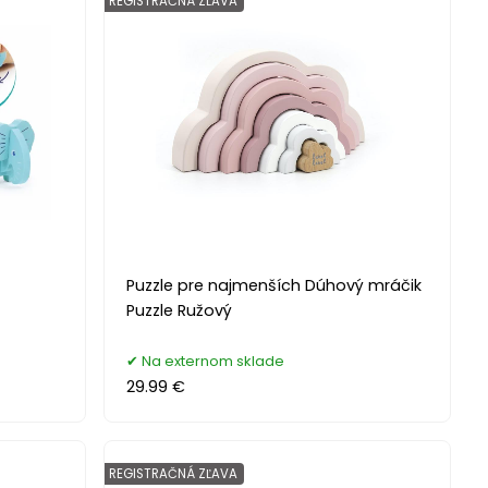
REGISTRAČNÁ ZĽAVA
Puzzle pre najmenších Dúhový mráčik
Puzzle Ružový
Na externom sklade
29.99 €
REGISTRAČNÁ ZĽAVA