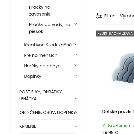
Hračky na
zavesenie
Filter
Výrob
Hračky do vody, na
piesok
REGISTRAČNÁ ZĽAVA
Kreatívne & edukačné
Pre najmenších
Hračky na pohyb
Doplnky
POSTIEĽKY, OHRÁDKY,
LEHÁTKA
Detské puzzle
OBLEČENIE, OBUV, DOPLNKY
Na externom 
KŔMENIE
29.99 €