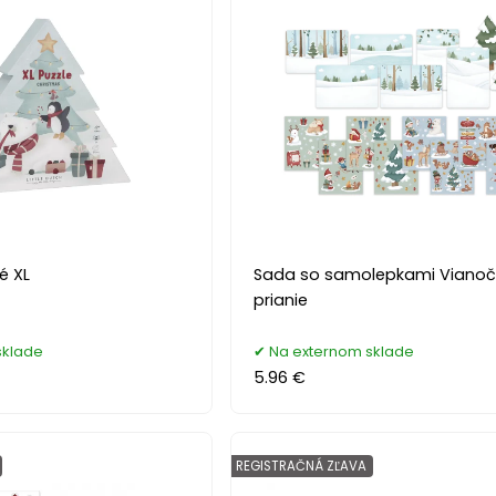
é XL
Sada so samolepkami Viano
prianie
sklade
Na externom sklade
5.96 €
REGISTRAČNÁ ZĽAVA