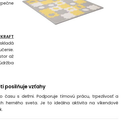
ezpečne
RKRAFT
 skladá
učenie.
stor až
údržba
i posilňuje vzťahy
o času s deťmi. Podporuje tímovú prácu, trpezlivosť a
h herného sveta. Je to ideálna aktivita na víkendové
k.