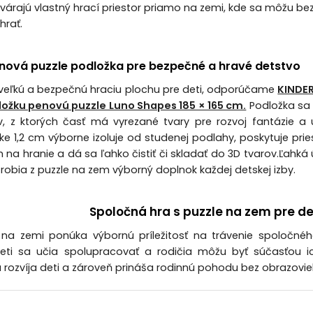
tvárajú vlastný hrací priestor priamo na zemi, kde sa môžu b
hrať.
nová puzzle podložka pre bezpečné a hravé detstvo
veľkú a bezpečnú hraciu plochu pre deti, odporúčame
KINDE
ložku penovú puzzle Luno Shapes 185 × 165 cm.
Podložka sa
ov, z ktorých časť má vyrezané tvary pre rozvoj fantázie a 
e 1,2 cm výborne izoluje od studenej podlahy, poskytuje prie
 na hranie a dá sa ľahko čistiť či skladať do 3D tvarov.
Ľahká 
robia z puzzle na zem výborný doplnok každej detskej izby.
Spoločná hra s puzzle na zem pre det
 na zemi ponúka výbornú príležitosť na trávenie spoločnéh
eti sa učia spolupracovať a rodičia môžu byť súčasťou ic
 rozvíja deti a zároveň prináša rodinnú pohodu bez obrazovie