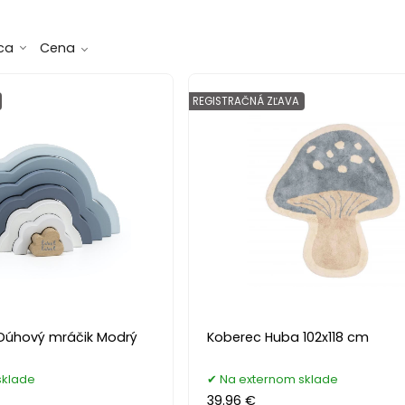
ca
Cena
REGISTRAČNÁ ZĽAVA
 Dúhový mráčik Modrý
Koberec Huba 102x118 cm
sklade
Na externom sklade
39.96 €