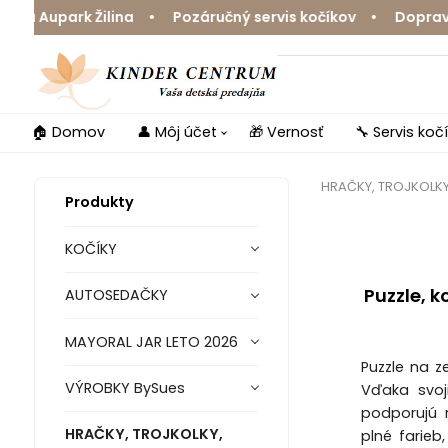
upark Žilina • Pozáručný servis kočíkov • Doprava zdar
🏠 Domov
👤 Môj účet
🎁 Vernosť
🔧 Servis koč
HRAČKY, TROJKOLK
Produkty
KOČÍKY
Puzzle, 
AUTOSEDAČKY
MAYORAL JAR LETO 2026
Puzzle na z
VÝROBKY BySues
Vďaka svoj
podporujú r
HRAČKY, TROJKOLKY,
plné farieb,