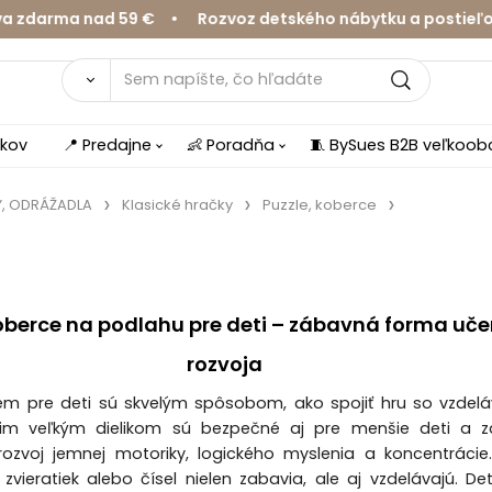
ma nad 59 € • Rozvoz detského nábytku a postieľok v Ži
íkov
📍 Predajne
👶 Poradňa
🧵 BySues B2B veľkoo
Y, ODRÁŽADLA
Klasické hračky
Puzzle, koberce
koberce na podlahu pre deti – zábavná forma uče
rozvoja
em pre deti sú skvelým spôsobom, ako spojiť hru so vzdel
im veľkým dielikom sú bezpečné aj pre menšie deti a z
ozvoj jemnej motoriky, logického myslenia a koncentrácie
 zvieratiek alebo čísel nielen zabavia, ale aj vzdelávajú. Deti