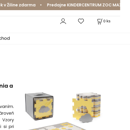
line zdarma • Predajne KINDERCENTRUM ZOC MAX a MamaJa 
0
ks
bchod
nia a
ávaním.
ároveň
. Vzory
 si pri