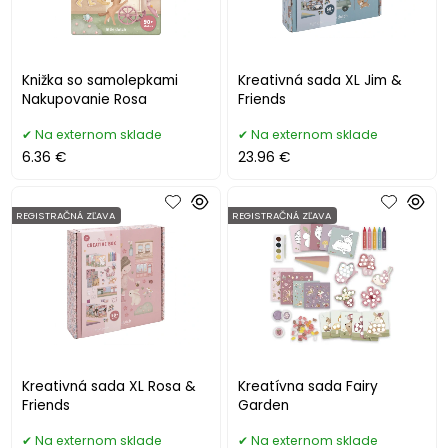
Knižka so samolepkami
Kreativná sada XL Jim &
Nakupovanie Rosa
Friends
Na externom sklade
Na externom sklade
6.36 €
23.96 €
REGISTRAČNÁ ZĽAVA
REGISTRAČNÁ ZĽAVA
Kreativná sada XL Rosa &
Kreatívna sada Fairy
Friends
Garden
Na externom sklade
Na externom sklade