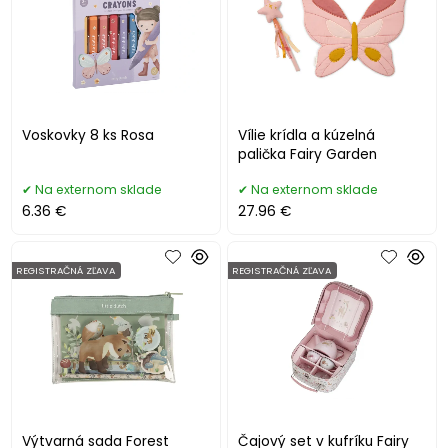
Voskovky 8 ks Rosa
Vílie krídla a kúzelná
palička Fairy Garden
Na externom sklade
Na externom sklade
6.36 €
27.96 €
REGISTRAČNÁ ZĽAVA
REGISTRAČNÁ ZĽAVA
Výtvarná sada Forest
Čajový set v kufríku Fairy