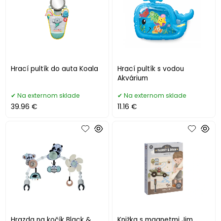
Hrací pultík do auta Koala
Hrací pultík s vodou
Akvárium
Na externom sklade
Na externom sklade
39.96 €
11.16 €
Hrazda na kočík Black &
Knižka s magnetmi Jim