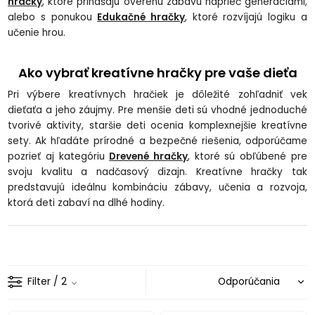
hračky
, ktoré prinášajú overenú zábavu naprieč generáciami,
alebo s ponukou
Edukačné hračky
, ktoré rozvíjajú logiku a
učenie hrou.
Ako vybrať kreatívne hračky pre vaše dieťa
Pri výbere kreatívnych hračiek je dôležité zohľadniť vek
dieťaťa a jeho záujmy. Pre menšie deti sú vhodné jednoduché
tvorivé aktivity, staršie deti ocenia komplexnejšie kreatívne
sety. Ak hľadáte prírodné a bezpečné riešenia, odporúčame
pozrieť aj kategóriu
Drevené hračky
, ktoré sú obľúbené pre
svoju kvalitu a nadčasový dizajn. Kreatívne hračky tak
predstavujú ideálnu kombináciu zábavy, učenia a rozvoja,
ktorá deti zabaví na dlhé hodiny.
Filter
/ 2