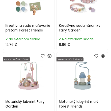
Kreatívna sada maľovanie
Kreatívna sada náramky
prstami Forest Friends
Fairy Garden
Na externom sklade
Na externom sklade
12.76 €
9.96 €
REGISTRAČNÁ ZĽAVA
REGISTRAČNÁ ZĽAVA
Motorický labyrint Fairy
Motorický labyrint malý
Garden
Forest Friends