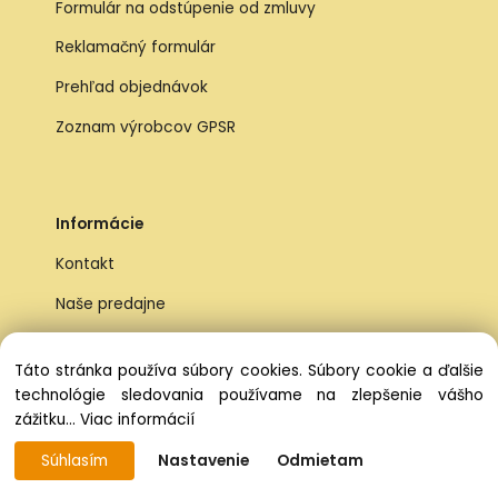
Formulár na odstúpenie od zmluvy
Reklamačný formulár
Prehľad objednávok
Zoznam výrobcov GPSR
Informácie
Kontakt
Naše predajne
Pozáručný servis kočíkov
Táto stránka používa súbory cookies. Súbory cookie a ďalšie
Prečo ísť práve k nám na predajne
technológie sledovania používame na zlepšenie vášho
zážitku...
Viac informácií
Doprava ZDARMA nad 59 €,-
Súhlasím
Nastavenie
Odmietam
Registrácia na Eshope - výhody