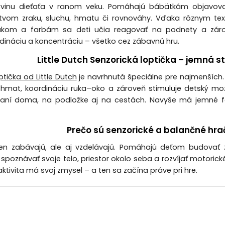
vinu dieťaťa v ranom veku. Pomáhajú bábätkám objavova
ctvom zraku, sluchu, hmatu či rovnováhy. Vďaka rôznym te
ukom a farbám sa deti učia reagovať na podnety a záro
rdináciu a koncentráciu – všetko cez zábavnú hru.
Little Dutch Senzorická loptička – jemná s
ptička od Little Dutch
je navrhnutá špeciálne pre najmenších
hmat, koordináciu ruka–oko a zároveň stimuluje detský mozog
ní doma, na podložke aj na cestách. Navyše má jemné farb
Prečo sú senzorické a balančné hra
len zabávajú, ale aj vzdelávajú. Pomáhajú deťom budovať 
poznávať svoje telo, priestor okolo seba a rozvíjať motorické 
ktivita má svoj zmysel – a ten sa začína práve pri hre.