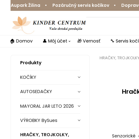
park Žilina • Pozáručný servis kočíkov • Doprava zdarm
🏠 Domov
👤 Môj účet
🎁 Vernosť
🔧 Servis koč
HRAČKY, TROJKOLK
Produkty
KOČÍKY
Hračk
AUTOSEDAČKY
MAYORAL JAR LETO 2026
VÝROBKY BySues
HRAČKY, TROJKOLKY,
Senzorické 