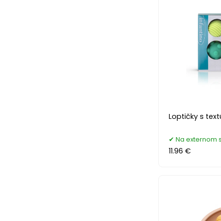
Loptičky s tex
Na externom 
11.96 €