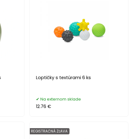
s
Loptičky s textúrami 6 ks
Na externom sklade
12.76 €
REGISTRAČNÁ ZĽAVA