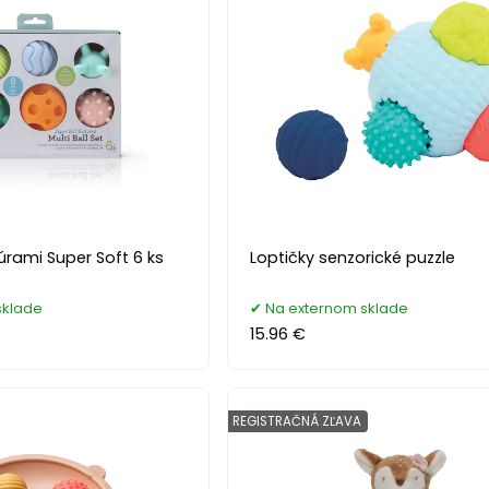
túrami Super Soft 6 ks
Loptičky senzorické puzzle
sklade
Na externom sklade
15.96 €
REGISTRAČNÁ ZĽAVA