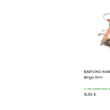
BABYONO Kniž
Bingo 0m+
Na externom 
16.95 €