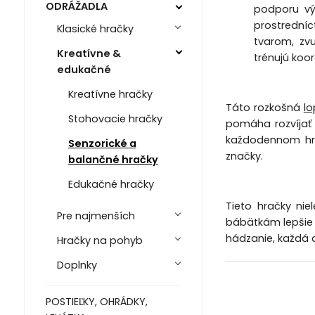
ODRÁŽADLA
podporu vý
prostrední
Klasické hračky
tvarom, zv
Kreatívne &
trénujú koo
edukačné
Kreatívne hračky
Táto rozkošná
lo
Stohovacie hračky
pomáha rozvíjať 
každodennom hra
Senzorické a
značky.
balančné hračky
Edukačné hračky
Tieto hračky nie
Pre najmenších
bábätkám lepšie s
hádzanie, každá a
Hračky na pohyb
Doplnky
POSTIEĽKY, OHRÁDKY,