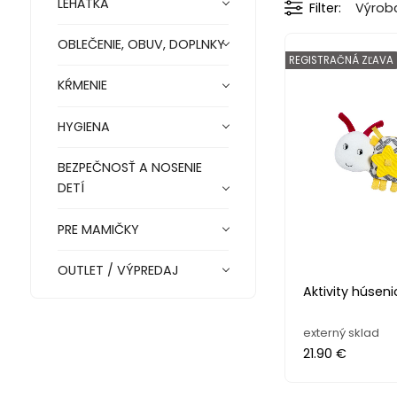
LEHÁTKA
Filter
Výrob
OBLEČENIE, OBUV, DOPLNKY
REGISTRAČNÁ ZĽAVA
KŔMENIE
HYGIENA
BEZPEČNOSŤ A NOSENIE
DETÍ
PRE MAMIČKY
OUTLET / VÝPREDAJ
Aktivity húse
externý sklad
21.90 €