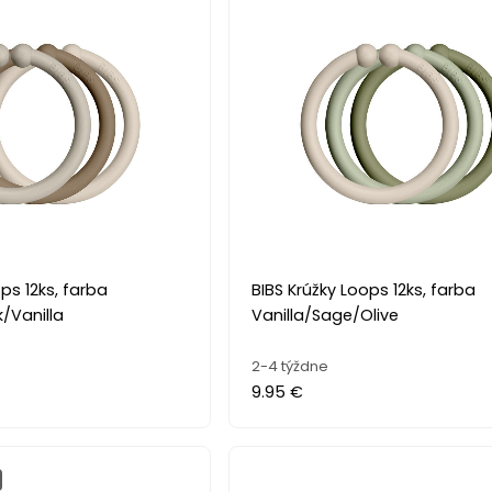
ps 12ks, farba
BIBS Krúžky Loops 12ks, farba
/Vanilla
Vanilla/Sage/Olive
2-4 týždne
9.95 €