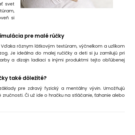
ť svet
xtúram,
veň si
timulácia pre malé rúčky
. Vďaka rôznym látkovým textúram, výčnelkom a uzlíkom
. Je ideálna do malej ručičky a deti si ju zamilujú pri
y a dizajn ladiaci s inými produktmi tejto obľúbenej
čky také dôležité?
základy pre zdravý fyzický a mentálny vývin. Umožňujú
zručnosti. Či už ide o hračku na stláčanie, ťahanie alebo