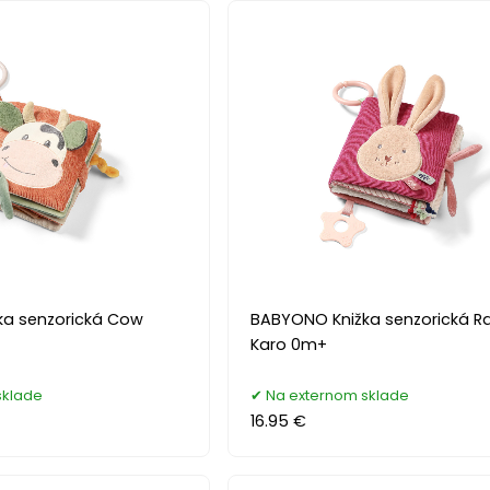
ka senzorická Cow
BABYONO Knižka senzorická R
Karo 0m+
sklade
Na externom sklade
16.95 €