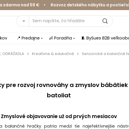
a nad 59 € • Rozvoz detského nábytku a postieľok v Žil
íkov
📍 Predajne
👶 Poradňa
🧵 BySues B2B veľkoo
Y, ODRÁŽADLA
Kreatívne & edukačné
Senzorické a balančné h
y pre rozvoj rovnováhy a zmyslov bábätiek
batoliat
Zmyslové objavovanie už od prvých mesiacov
a balančné hračky patria medzi tie najefektívnejšie nást