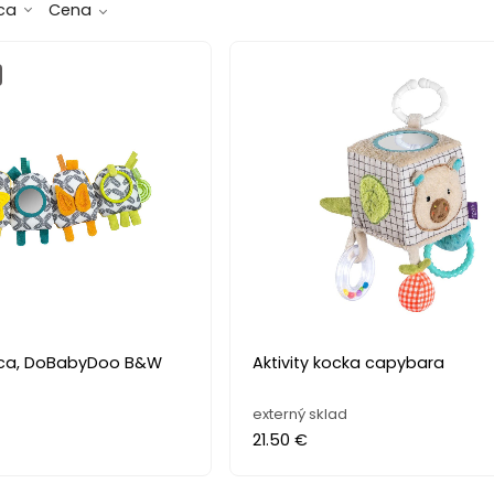
ca
Cena
nica, DoBabyDoo B&W
Aktivity kocka capybara
externý sklad
21.50 €