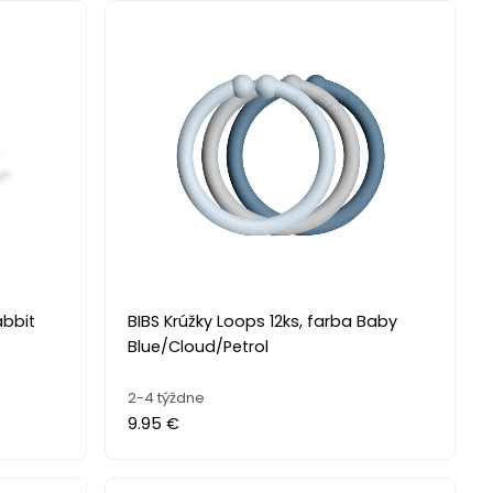
abbit
BIBS Krúžky Loops 12ks, farba Baby
Blue/Cloud/Petrol
2-4 týždne
9.95 €