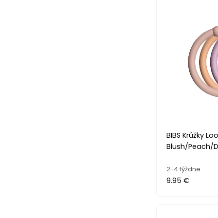
BIBS Krúžky Loo
Blush/Peach/Du
2-4 týždne
9.95 €