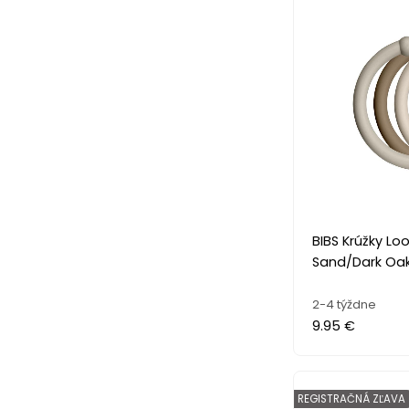
BIBS Krúžky Loo
Sand/Dark Oak
2-4 týždne
9.95 €
REGISTRAČNÁ ZĽAVA