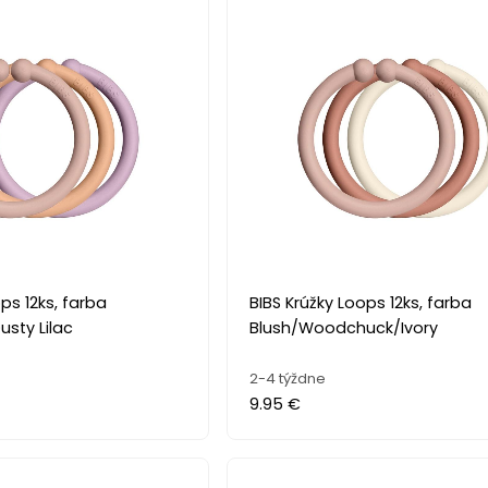
ps 12ks, farba
BIBS Krúžky Loops 12ks, farba
sty Lilac
Blush/Woodchuck/Ivory
2-4 týždne
9.95 €