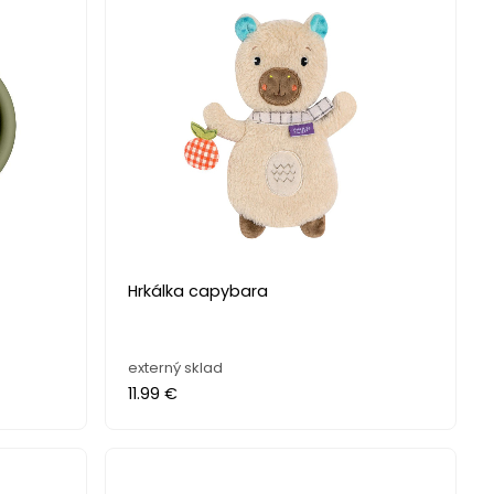
Hrkálka capybara
externý sklad
11.99 €