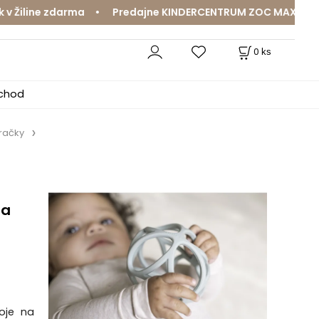
ine zdarma • Predajne KINDERCENTRUM ZOC MAX a MamaJa 
0
ks
bchod
račky
 a
roje na