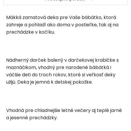
Mäkká zamatová deka pre Vaše bábätko, ktorá
zahreje a pohladí ako doma v postieľke, tak aj na
prechádzke v kočíku.
Nádherný darček balený v darčekovej krabičke s
maznáčikom, vhodný pre narodené bábätká i
väčšie deti do troch rokov, ktoré si veľkosť deky
užijú. Deka je jemná k detskej pokožke.
Vhodná pre chladnejšie letné večery aj teplé jarné
a jesenné prechádzky.