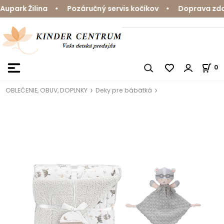
park Žilina • Pozáručný servis kočíkov • Doprava zdarm
0
OBLEČENIE, OBUV, DOPLNKY
Deky pre bábätká