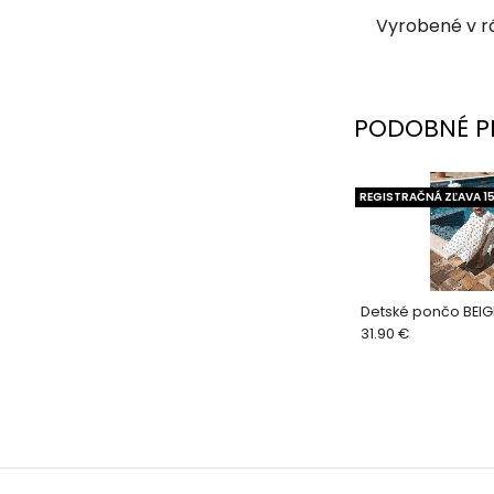
Vyrobené v rá
PODOBNÉ P
REGISTRAČNÁ ZĽAVA 1
Detské pončo BEIG
31.90 €