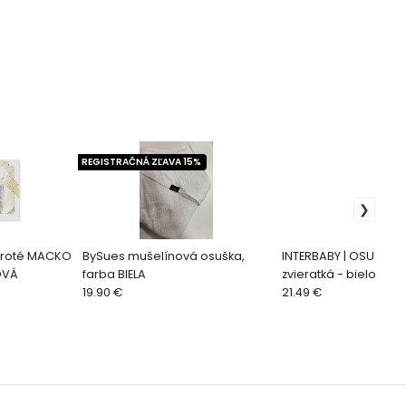
REGISTRAČNÁ ZĽAVA 15%
 froté MACKO
BySues mušelínová osuška,
INTERBABY | OSUŠKA f
OVÁ
farba BIELA
zvieratká - bielo/pet
19.90 €
21.49 €