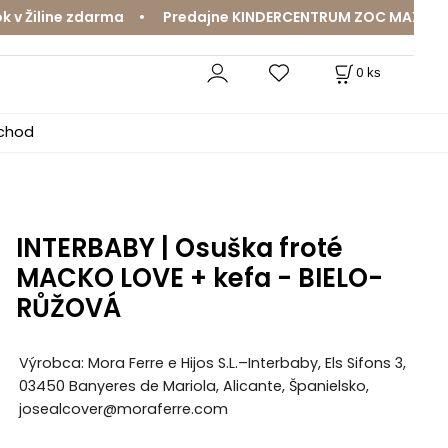
Žiline zdarma • Predajne KINDERCENTRUM ZOC MAX a MamaJ
0
ks
bchod
INTERBABY | Osuška froté
MACKO LOVE + kefa - BIELO-
RŮŽOVÁ
Výrobca: Mora Ferre e Hijos S.L.–Interbaby, Els Sifons 3,
03450 Banyeres de Mariola, Alicante, Španielsko,
josealcover@moraferre.com