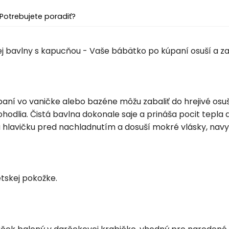
Potrebujete poradiť?
ej bavlny s kapucňou - Vaše bábätko po kúpaní osuší a za
paní vo vaničke alebo bazéne môžu zabaliť do hrejivé osušk
hodlia. Čistá bavlna dokonale saje a prináša pocit tepl
a hlavičku pred nachladnutím a dosuší mokré vlásky, na
tskej pokožke.