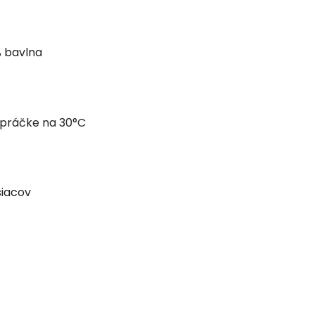
% bavlna
 práčke na 30°C
siacov