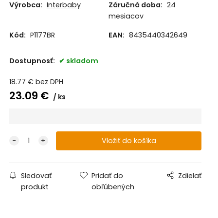
Výrobca:
Interbaby
Záručná doba:
24
mesiacov
Kód:
P1177BR
EAN:
8435440342649
Dostupnosť:
skladom
18.77
€
bez DPH
23.09
€
ks
Sledovať
Pridať do
Zdielať
produkt
obľúbených