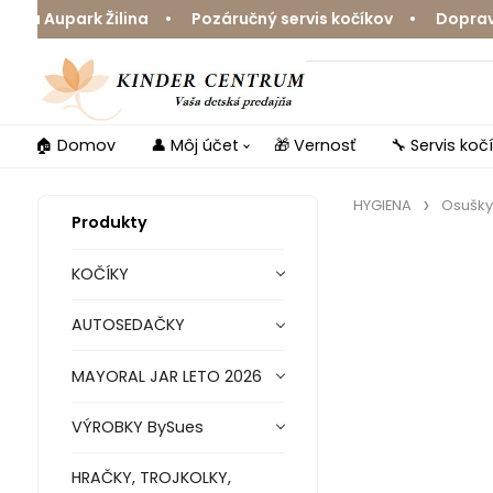
 Aupark Žilina • Pozáručný servis kočíkov • Doprava zd
🏠 Domov
👤 Môj účet
🎁 Vernosť
🔧 Servis koč
HYGIENA
Osušky
Produkty
KOČÍKY
AUTOSEDAČKY
MAYORAL JAR LETO 2026
VÝROBKY BySues
HRAČKY, TROJKOLKY,