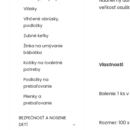
Nádherný darč
veľkosť osušky
Vlásky
Vlhčené obrúsky,
podložky
Zubné kefky
Žinka na umývanie
bábätka
Košíky na toaletné
Vlastnosti:
potreby
Podložky na
prebaľovanie
Balenie: 1 ks
Plienky a
prebaľovanie
BEZPEČNOSŤ A NOSENIE
Rozmer: 100 x
DETÍ