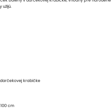
ek balený v darčekovej krabičke, vhodný pre narodené bá
 užijú.
 v darčekovej krabičke
 100 cm