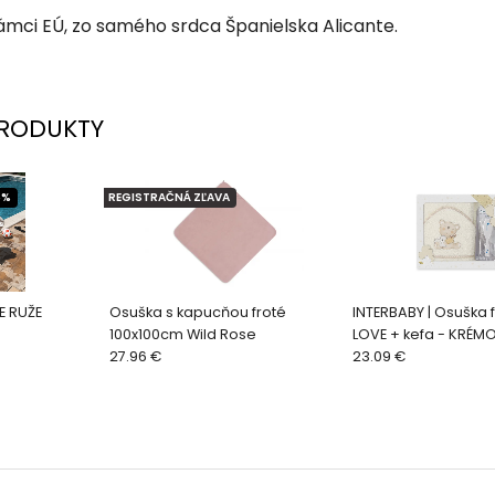
mci EÚ, zo samého srdca Španielska Alicante.
RODUKTY
5%
REGISTRAČNÁ ZĽAVA
E RUŽE
Osuška s kapucňou froté
INTERBABY | Osuška
100x100cm Wild Rose
LOVE + kefa - KRÉM
27.96 €
23.09 €