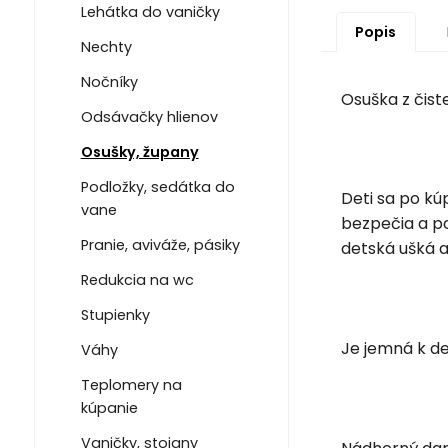
Lehátka do vaničky
Popis
Nechty
Nočníky
Osuška z čist
Odsávačky hlienov
Osušky, župany
Podložky, sedátka do
Deti sa po kú
vane
bezpečia a po
Pranie, aviváže, pásiky
detská ušká 
Redukcia na wc
Stupienky
Je jemná k de
Váhy
Teplomery na
kúpanie
Vaničky, stojany