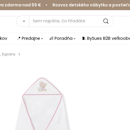
arma nad 59 € • Rozvoz detského nábytku a postieľok v 
íkov
📍 Predajne
👶 Poradňa
🧵 BySues B2B veľkoo
, župany