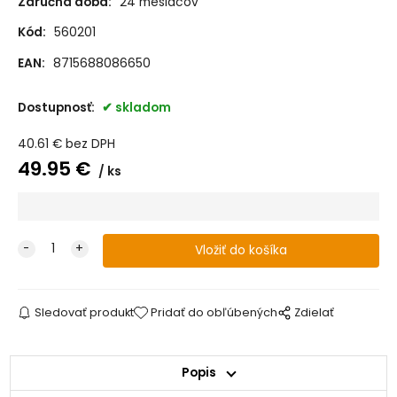
Záručná doba:
24 mesiacov
Kód:
560201
EAN:
8715688086650
Dostupnosť:
skladom
40.61
€
bez DPH
49.95
€
ks
Sledovať produkt
Pridať do obľúbených
Zdielať
Popis