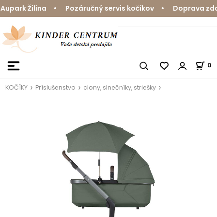
park Žilina • Pozáručný servis kočíkov • Doprava zdarm
0
KOČÍKY
Príslušenstvo
clony, slnečníky, striešky