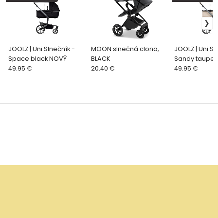
JOOLZ | Uni Slnečník -
MOON slnečná clona,
JOOLZ | Uni Sl
Space black NOVÝ
BLACK
Sandy taupe
49.95 €
20.40 €
49.95 €