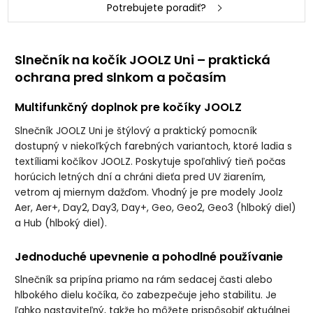
Potrebujete poradiť?
Slne
čn
ík na ko
č
ík JOOLZ Uni
– praktick
á
ochrana pred slnkom a po
čas
ím
Multifunk
čn
ý doplnok pre ko
č
íky JOOLZ
Slne
čn
ík JOOLZ Uni je
št
ýlový a praktický pomocník
dostupný v nieko
ľk
ých farebných variantoch, ktoré ladia s
textíliami ko
č
íkov JOOLZ. Poskytuje spo
ľahliv
ý tie
ň počas
hor
úcich letných dní a chráni die
ťa pred UV žiaren
ím,
vetrom aj miernym da
žďom. Vhodn
ý je pre modely Joolz
Aer, Aer+, Day2, Day3, Day+, Geo, Geo2, Geo3 (hlboký diel)
a Hub (hlboký diel).
Jednoduché upevnenie a pohodlné pou
ž
ívanie
Slne
čn
ík sa pripína priamo na rám sedacej
časti alebo
hlbok
ého dielu ko
č
íka,
čo zabezpečuje jeho stabilitu. Je
ľahko nastaviteľn
ý, tak
že ho m
ô
žete prisp
ôsobi
ť aktu
álnej