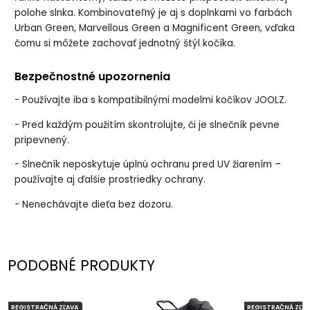
polohe slnka. Kombinovate
ľn
ý je aj s doplnkami vo farbách
Urban Green, Marvellous Green a Magnificent Green, v
ďaka
čomu si m
ô
žete zachovať jednotn
ý
št
ýl ko
č
íka.
Bezpe
čnostn
é upozornenia
- Pou
ž
ívajte iba s kompatibilnými modelmi ko
č
íkov JOOLZ.
- Pred ka
žd
ým pou
žit
ím skontrolujte,
či je slnečn
ík pevne
pripevnený.
- Slne
čn
ík neposkytuje úplnú ochranu pred UV
žiaren
ím
–
pou
ž
ívajte aj
ďalšie prostriedky ochrany.
- Nenech
ávajte die
ťa bez dozoru.
PODOBNÉ PRODUKTY
REGISTRAČNÁ ZĽAVA
REGISTRAČNÁ ZĽAV