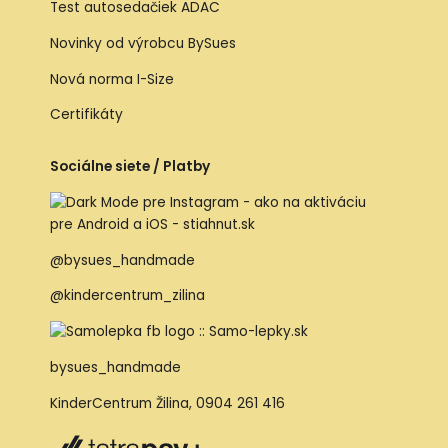
Test autosedačiek ADAC
Novinky od výrobcu BySues
Nová norma I-Size
Certifikáty
Sociálne siete / Platby
@bysues_handmade
@kindercentrum_zilina
bysues_handmade
KinderCentrum Žilina
,
0904 261 416