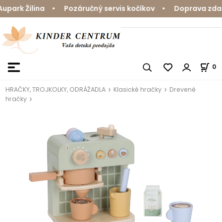
ark Žilina • Pozáručný servis kočíkov • Doprava zdarm
0
HRAČKY, TROJKOLKY, ODRÁŽADLA
Klasické hračky
Drevené
hračky