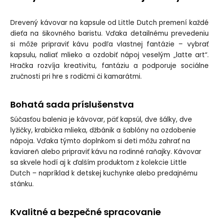
Drevený kávovar na kapsule od Little Dutch premení každé
dieťa na šikovného baristu. Vďaka detailnému prevedeniu
si môže pripraviť kávu podľa vlastnej fantázie – vybrať
kapsulu, naliať mlieko a ozdobiť nápoj veselým „latte art“.
Hračka rozvíja kreativitu, fantáziu a podporuje sociálne
zručnosti pri hre s rodičmi či kamarátmi.
Bohatá sada príslušenstva
Súčasťou balenia je kávovar, päť kapsúl, dve šálky, dve
lyžičky, krabička mlieka, džbánik a šablóny na ozdobenie
nápoja. Vďaka týmto doplnkom si deti môžu zahrať na
kaviareň alebo pripraviť kávu na rodinné raňajky. Kávovar
sa skvele hodí aj k ďalším produktom z kolekcie Little
Dutch – napríklad k detskej kuchynke alebo predajnému
stánku.
Kvalitné a bezpečné spracovanie