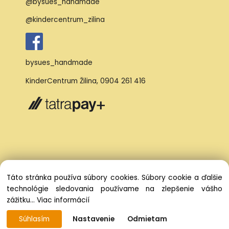
@bysues_handmade
@kindercentrum_zilina
bysues_handmade
KinderCentrum Žilina
,
0904 261 416
Táto stránka používa súbory cookies. Súbory cookie a ďalšie
technológie sledovania používame na zlepšenie vášho
zážitku...
Viac informácií
Súhlasím
Nastavenie
Odmietam
Vytvorené systémom ClickEshop.sk