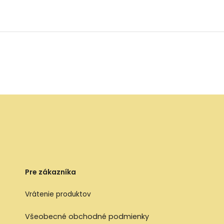
NEW - svetlo modré
NEW - žlté
Pre zákazníka
Vrátenie produktov
Všeobecné obchodné podmienky