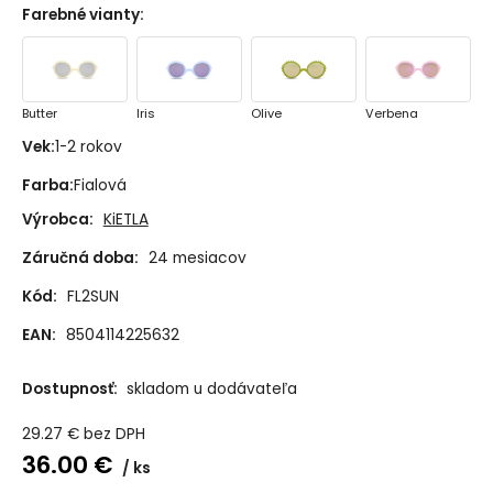
Farebné vianty
:
Butter
Iris
Olive
Verbena
Vek
:
1-2 rokov
Farba
:
Fialová
Výrobca:
KiETLA
Záručná doba:
24 mesiacov
Kód:
FL2SUN
EAN:
8504114225632
Dostupnosť:
skladom u dodávateľa
29.27
€
bez DPH
36.00
€
ks