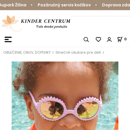
ark Žilina • Pozáručný servis kočíkov • Doprava zdarma
0
OBLEČENIE, OBUV, DOPLNKY
Slnečné okuliare pre deti