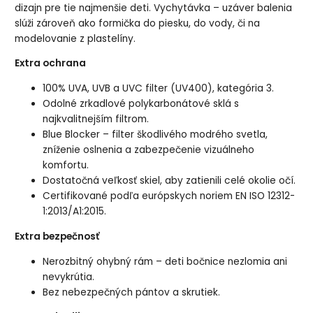
dizajn pre tie najmenšie deti. Vychytávka – uzáver balenia
slúži zároveň ako formička do piesku, do vody, či na
modelovanie z plastelíny.
Extra ochrana
100% UVA, UVB a UVC filter (UV400), kategória 3.
Odolné zrkadlové polykarbonátové sklá s
najkvalitnejším filtrom.
Blue Blocker – filter škodlivého modrého svetla,
zníženie oslnenia a zabezpečenie vizuálneho
komfortu.
Dostatočná veľkosť skiel, aby zatienili celé okolie očí.
Certifikované podľa európskych noriem EN ISO 12312-
1:2013/A1:2015.
Extra bezpečnosť
Nerozbitný ohybný rám – deti bočnice nezlomia ani
nevykrútia.
Bez nebezpečných pántov a skrutiek.