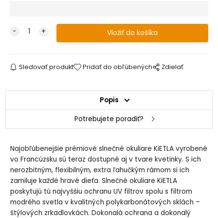
Sledovať produkt
Pridať do obľúbených
Zdielať
Popis
Potrebujete poradiť?
Najobľúbenejšie prémiové slnečné okuliare KiETLA vyrobené
vo Francúzsku sú teraz dostupné aj v tvare kvetinky. S ich
nerozbitným, flexibilným, extra ľahučkým rámom si ich
zamiluje každé hravé dieťa. Slnečné okuliare KiETLA
poskytujú tú najvyššiu ochranu UV filtrov spolu s filtrom
modrého svetla v kvalitných polykarbonátových sklách –
štýlových zrkadlovkách. Dokonalá ochrana a dokonalý