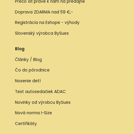
Prečo ísť práve k nám na predajne
Doprava ZDARMA nad 59 €,-
Registrácia na Eshope - výhody
Slovenský výrobca BySues
Blog
Články / Blog
Čo do pôrodnice
Nosenie detí
Test autosedačiek ADAC
Novinky od výrobcu BySues
Nová norma I-Size
Certifikáty