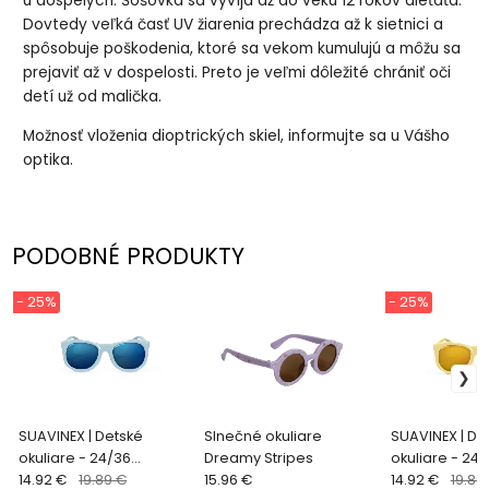
u dospelých. Šošovka sa vyvíja až do veku 12 rokov dieťaťa.
Dovtedy veľká časť UV žiarenia prechádza až k sietnici a
spôsobuje poškodenia, ktoré sa vekom kumulujú a môžu sa
prejaviť až v dospelosti. Preto je veľmi dôležité chrániť oči
detí už od malička.
Možnosť vloženia dioptrických skiel, informujte sa u Vášho
optika.
PODOBNÉ PRODUKTY
- 25%
- 25%
SUAVINEX | Detské
Slnečné okuliare
SUAVINEX | De
okuliare - 24/36
Dreamy Stripes
okuliare - 24/
mesiacov polarizované
14.92 €
19.89 €
15.96 €
mesiacov pol
14.92 €
19.89