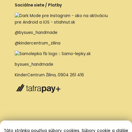
Sociálne siete / Platby
@bysues_handmade
@kindercentrum_zilina
bysues_handmade
KinderCentrum Žilina
,
0904 261 416
Táto stránka používa súbory cookies. Súbory cookie a ďalšie