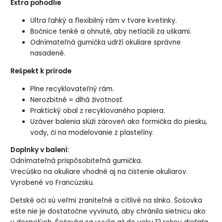
Extra pohodlie
Ultra ľahký a flexibilný rám v tvare kvetinky.
Bočnice tenké a ohnuté, aby netlačili za uškami.
Odnímateľná gumička udrží okuliare správne
nasadené.
Rešpekt k prírode
Plne recyklovateľný rám.
Nerozbitné = dlhá životnosť.
Praktický obal z recyklovaného papiera.
Uzáver balenia slúži zároveň ako formička do piesku,
vody, či na modelovanie z plastelíny.
Doplnky v balení:
Odnímateľná prispôsobiteľná gumička.
Vrecúško na okuliare vhodné aj na čistenie okuliarov.
Vyrobené vo Francúzsku.
Detské oči sú veľmi zraniteľné a citlivé na slnko. Šošovka
ešte nie je dostatočne vyvinutá, aby chránila sietnicu ako