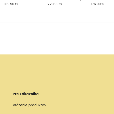
Postieľka 120x60
189.90 €
223.90 €
176.90 €
Pre zákazníka
Vrátenie produktov