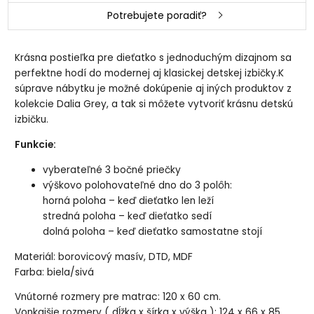
Potrebujete poradiť?
Krásna postieľka pre dieťatko s jednoduchým dizajnom sa
perfektne hodí do modernej aj klasickej detskej izbičky.K
súprave nábytku je možné dokúpenie aj iných produktov z
kolekcie Dalia Grey, a tak si môžete vytvoriť krásnu detskú
izbičku.
Funkcie:
vyberateľné 3 bočné priečky
výškovo polohovateľné dno do 3 polôh:
horná poloha – keď dieťatko len leží
stredná poloha – keď dieťatko sedí
dolná poloha – keď dieťatko samostatne stojí
Materiál: borovicový masív, DTD, MDF
Farba: biela/sivá
Vnútorné rozmery pre matrac: 120 x 60 cm.
Vonkajšie rozmery ( dĺžka x šírka x výška ): 124 x 66 x 85