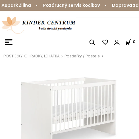
upark Žilina • Pozáručný servis kočíkov • Doprava zdar
0
POSTIEĽKY, OHRÁDKY, LEHÁTKA
Postieľky / Postele