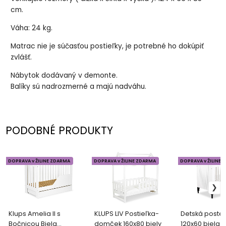
cm.
Váha: 24 kg.
Matrac nie je súčasťou postieľky, je potrebné ho dokúpiť
zvlášť.
Nábytok dodávaný v demonte.
Balíky sú nadrozmerné a majú nadváhu.
PODOBNÉ PRODUKTY
DOPRAVA v ŽILINE ZDARMA
DOPRAVA v ŽILINE ZDARMA
DOPRAVA v ŽILINE 
Klups Amelia II s
KLUPS LIV Postieľka-
Detská posteľ
Bočnicou Biela
domček 160x80 biely
120x60 biela