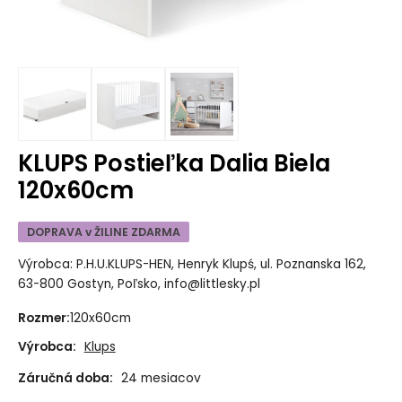
KLUPS Postieľka Dalia Biela
120x60cm
DOPRAVA v ŽILINE ZDARMA
Výrobca: P.H.U.KLUPS-HEN, Henryk Klupś, ul. Poznanska 162,
63-800 Gostyn, Poľsko, info@littlesky.pl
Rozmer
:
120x60cm
Výrobca:
Klups
Záručná doba:
24 mesiacov