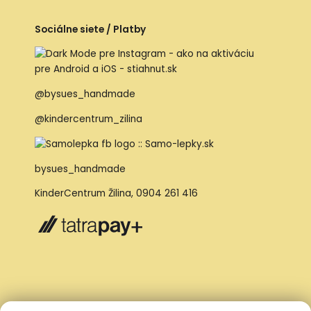
Sociálne siete / Platby
@bysues_handmade
@kindercentrum_zilina
bysues_handmade
KinderCentrum Žilina
,
0904 261 416