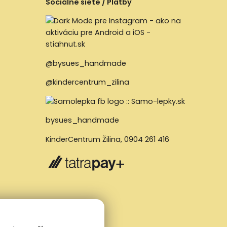
Sociálne siete / Platby
@bysues_handmade
@kindercentrum_zilina
bysues_handmade
KinderCentrum Žilina
,
0904 261 416