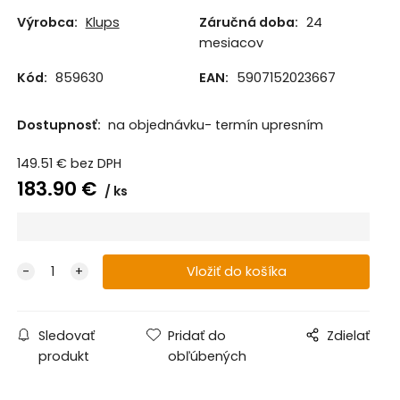
Výrobca:
Klups
Záručná doba:
24
mesiacov
Kód:
859630
EAN:
5907152023667
Dostupnosť:
na objednávku- termín upresním
149.51
€
bez DPH
183.90
€
ks
Sledovať
Pridať do
Zdielať
produkt
obľúbených