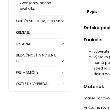
Zvonkohry, nočné
svetielka
Popis
OBLEČENIE, OBUV, DOPLNKY
Detská post
KŔMENIE
Funkcie:
HYGIENA
vyberate
BEZPEČNOSŤ A NOSENIE
výškovo 
DETÍ
horná pol
stredná 
PRE MAMIČKY
dolná po
OUTLET / VÝPREDAJ
Materiál:
masív borovic
Vnútorné rozme