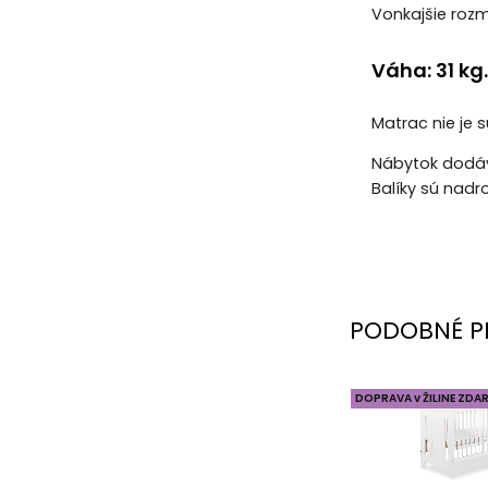
Vonkajšie rozme
Váha: 31 kg.
Matrac nie je s
Nábytok dodá
Balíky sú nad
PODOBNÉ P
DOPRAVA v ŽILINE ZDA