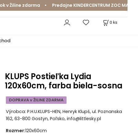
 Žiline zdarma • Predajne KINDERCENTRUM ZOC MAX a Mama
0
ks
bchod
KLUPS Postieľka Lydia
120x60cm, farba biela-sosna
DOPRAVA v ŽILINE ZDARMA
Výrobca: P.H.U.KLUPS-HEN, Henryk Klupś, ul. Poznanska
162, 63-800 Gostyn, Poľsko, info@littlesky.pl
Rozmer
:
120x60cm