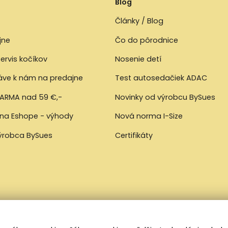
Blog
Články / Blog
jne
Čo do pôrodnice
ervis kočíkov
Nosenie detí
ráve k nám na predajne
Test autosedačiek ADAC
ARMA nad 59 €,-
Novinky od výrobcu BySues
 na Eshope - výhody
Nová norma I-Size
výrobca BySues
Certifikáty