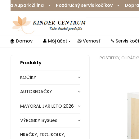
a Aupark Žilina • Pozáručný servis kočíkov • Doprava z
🏠 Domov
👤 Môj účet
🎁 Vernosť
🔧 Servis koč
POSTIEĽKY, OHRÁDKY
Produkty
KOČÍKY
AUTOSEDAČKY
MAYORAL JAR LETO 2026
VÝROBKY BySues
HRAČKY, TROJKOLKY,