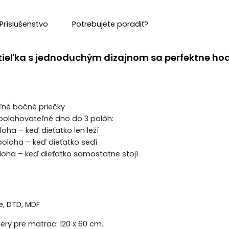
Príslušenstvo
Potrebujete poradiť?
ieľka s jednoduchým dizajnom sa perfektne hodí 
ľné bočné priečky
polohovateľné dno do 3 polôh:
oha – keď dieťatko len leží
poloha – keď dieťatko sedí
loha – keď dieťatko samostatne stojí
e, DTD, MDF
ry pre matrac: 120 x 60 cm.