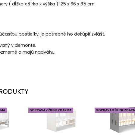
ry ( dĺžka x šírka x výška ):125 x 66 x 85 cm.
účasťou postieľky, je potrebné ho dokúpiť zvlášť.
vaný v demonte.
rozmerné a majú nadváhu.
RODUKTY
RMA
DOPRAVA v ŽILINE ZDARMA
DOPRAVA v ŽILINE ZDAR