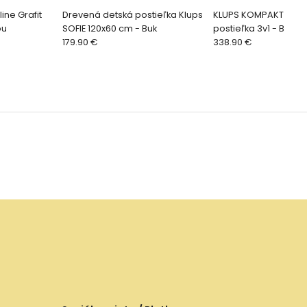
ine Grafit
Drevená detská postieľka Klups
KLUPS KOMPAKT dets
ou
SOFIE 120x60 cm - Buk
postieľka 3v1 - Buk
179.90 €
338.90 €