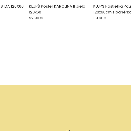
PS IDA 120X60
KLUPŚ Posteľ KAROLINA II biela
KLUPS Postieľka Paul
120x60
120x60cm s bariérk
92.90 €
119.90 €