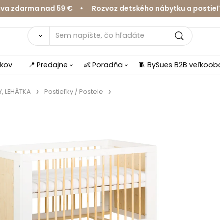
darma nad 59 € • Rozvoz detského nábytku a postieľok v
íkov
📍 Predajne
👶 Poradňa
🧵 BySues B2B veľkoo
, LEHÁTKA
Postieľky / Postele