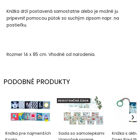
Knižka drží postavená samostatne alebo je možné ju
pripevniť pomocou pútok so suchým zipsom napr. na
postieľku.
Rozmer 14 x 85 cm. Vhodné od narodenia.
PODOBNÉ PRODUKTY
REGISTRAČNÁ ZĽAVA
Knižka pre najmenších
Sada so samolepkami
Knižka s aktiv
Koala
Vianočné prianie
Does Paul We