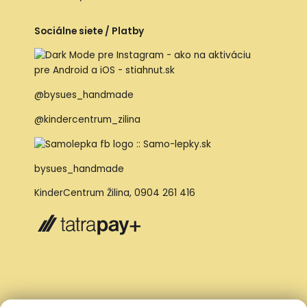
Sociálne siete / Platby
@bysues_handmade
@kindercentrum_zilina
bysues_handmade
KinderCentrum Žilina
,
0904 261 416