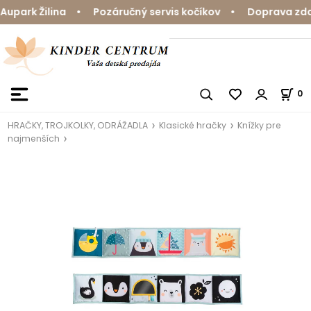
park Žilina • Pozáručný servis kočíkov • Doprava zdarm
0
HRAČKY, TROJKOLKY, ODRÁŽADLA
Klasické hračky
Knížky pre
najmenších