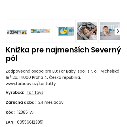
Knižka pre najmenších Severný
pól
Zodpovedná osoba pre EU: For Baby, spol. s r. o. , Michelská
18/12a, 14000 Praha 4, Česká republika,
www.forbaby.cz/kontakty
Výrobca:
Taf Toys
Záručná doba:
24 mesiacov
Kód:
12385TAF
EAN:
605566123851