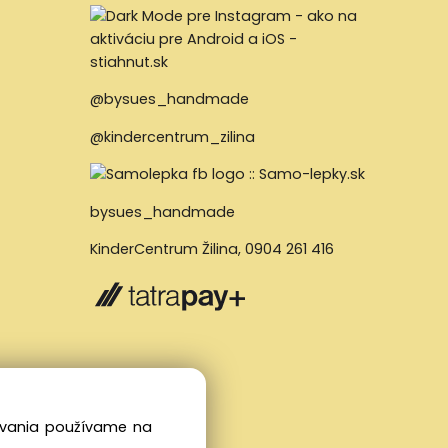
@bysues_handmade
@kindercentrum_zilina
bysues_handmade
KinderCentrum Žilina
,
0904 261 416
dovania používame na