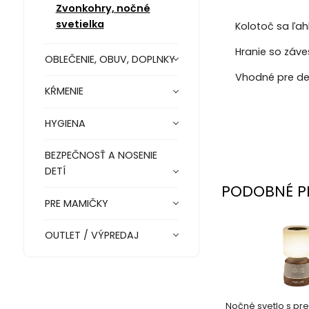
Zvonkohry, nočné
svetielka
Kolotoč sa ľah
Hranie so záv
OBLEČENIE, OBUV, DOPLNKY
Vhodné pre de
KŔMENIE
HYGIENA
BEZPEČNOSŤ A NOSENIE
DETÍ
PODOBNÉ P
PRE MAMIČKY
OUTLET / VÝPREDAJ
Nočné svetlo s pr