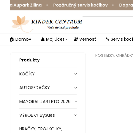
Ja Aupark Žilina • Pozáručný servis kočíkov • Doprava 
🏠 Domov
👤 Môj účet
🎁 Vernosť
🔧 Servis koč
POSTIEĽKY, OHRÁDKY
Produkty
KOČÍKY
AUTOSEDAČKY
MAYORAL JAR LETO 2026
VÝROBKY BySues
HRAČKY, TROJKOLKY,