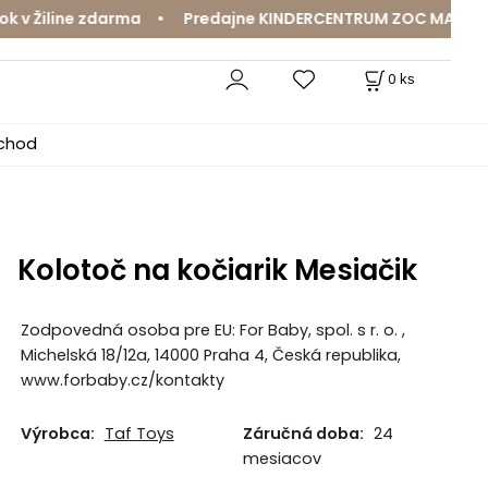
v Žiline zdarma • Predajne KINDERCENTRUM ZOC MAX a Mam
0
ks
bchod
Kolotoč na kočiarik Mesiačik
Zodpovedná osoba pre EU: For Baby, spol. s r. o. ,
Michelská 18/12a, 14000 Praha 4, Česká republika,
www.forbaby.cz/kontakty
Výrobca:
Taf Toys
Záručná doba:
24
mesiacov