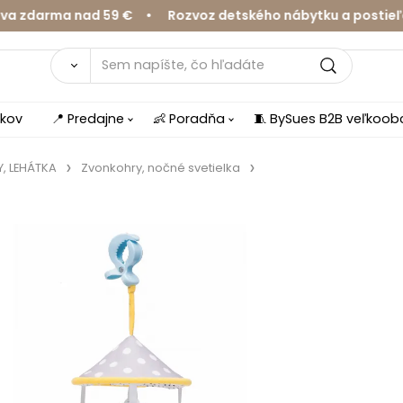
zdarma nad 59 € • Rozvoz detského nábytku a postieľok 
íkov
📍 Predajne
👶 Poradňa
🧵 BySues B2B veľkoo
, LEHÁTKA
Zvonkohry, nočné svetielka