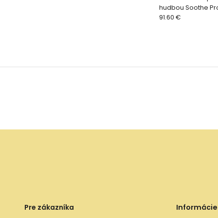
hudbou Soothe Pr
Beige
91.60 €
Pre zákazníka
Informácie