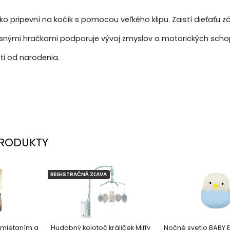
ko pripevní na kočík s pomocou veľkého klipu. Zaistí dieťaťu 
esnými hračkami podporuje vývoj zmyslov a motorických schop
ti od narodenia.
RODUKTY
REGISTRAČNÁ ZĽAVA
emietaním a
Hudobný kolotoč králiček Miffy
Nočné svetlo BABY 