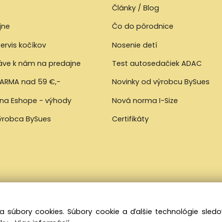
Články / Blog
jne
Čo do pôrodnice
ervis kočíkov
Nosenie detí
ráve k nám na predajne
Test autosedačiek ADAC
ARMA nad 59 €,-
Novinky od výrobcu BySues
 na Eshope - výhody
Nová norma I-Size
výrobca BySues
Certifikáty
a súbory cookies. Súbory cookie a ďalšie technológie sle