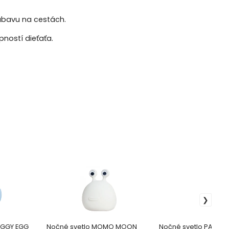
zábavu na cestách.
ností dieťaťa.
EGGY EGG
Nočné svetlo MOMO MOON
Nočné svetlo PAW P