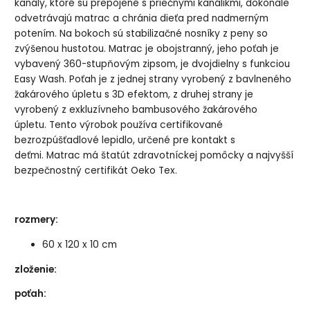
kanály, ktoré sú prepojené s priečnymi kanálikmi, dokonale
odvetrávajú matrac a chránia dieťa pred nadmerným
potením. Na bokoch sú stabilizačné nosníky z peny so
zvýšenou hustotou. Matrac je obojstranný, jeho poťah je
vybavený 360-stupňovým zipsom, je dvojdielny s funkciou
Easy Wash. Poťah je z jednej strany vyrobený z bavlneného
žakárového úpletu s 3D efektom, z druhej strany je
vyrobený z exkluzívneho bambusového žakárového
úpletu. Tento výrobok používa certifikované
bezrozpúšťadlové lepidlo, určené pre kontakt s
deťmi. Matrac má štatút zdravotníckej pomôcky a najvyšší
bezpečnostný certifikát Oeko Tex.
rozmery:
60 x 120 x 10 cm
zloženie:
poťah: