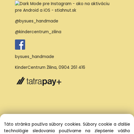
@bysues_handmade
@kindercentrum_zilina
bysues_handmade
KinderCentrum Žilina
,
0904 261 416
Táto stránka používa súbory cookies. Súbory cookie a ďalšie
technológie sledovania používame na zlepšenie vášho