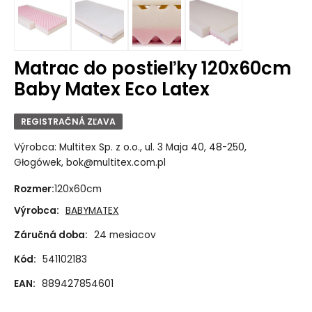
Matrac do postieľky 120x60cm
Baby Matex Eco Latex
REGISTRAČNÁ ZĽAVA
Výrobca: Multitex Sp. z o.o., ul. 3 Maja 40, 48-250,
Głogówek, bok@multitex.com.pl
Rozmer
:
120x60cm
Výrobca:
BABYMATEX
Záručná doba:
24 mesiacov
Kód:
541102183
EAN:
889427854601