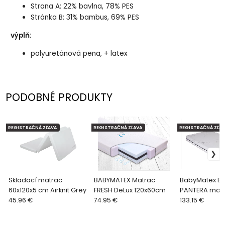
Strana A: 22% bavlna, 78% PES
Stránka B: 31% bambus, 69% PES
výplň:
polyuretánová pena, + latex
PODOBNÉ PRODUKTY
REGISTRAČNÁ ZĽAVA
REGISTRAČNÁ ZĽAVA
REGISTRAČNÁ ZĽAV
Skladací matrac
BABYMATEX Matrac
BabyMatex E
60x120x5 cm Airknit Grey
FRESH DeLux 120x60cm
PANTERA mat
45.96 €
74.95 €
postieľky 120
133.15 €