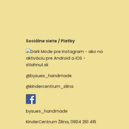
Sociálne siete / Platby
@bysues_handmade
@kindercentrum_zilina
bysues_handmade
KinderCentrum Žilina
,
0904 261 416