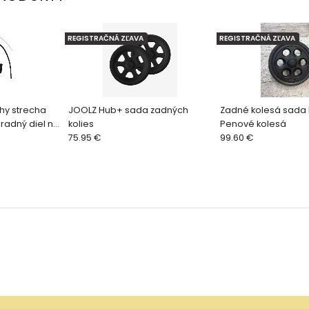
REGISTRAČNÁ ZĽAVA
REGISTRAČNÁ ZĽAVA
hy strecha
JOOLZ Hub+ sada zadných
Zadné kolesá sada 
radný diel na
kolies
Penové kolesá
75.95 €
99.60 €