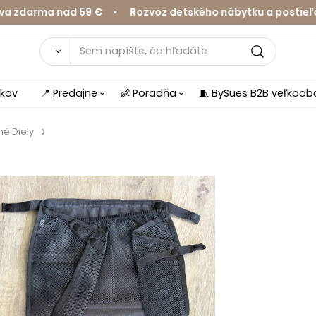
darma nad 59 € • Rozvoz detského nábytku a postieľok v
íkov
📍 Predajne
👶 Poradňa
🧵 BySues B2B veľkoo
é Diely