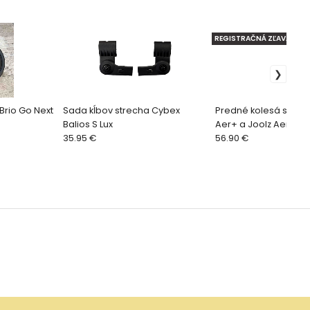
REGISTRAČNÁ ZĽAVA
Brio Go Next
Sada kĺbov strecha Cybex
Predné kolesá sada 
Balios S Lux
Aer+ a Joolz Aer - Se
35.95 €
kočíkov
56.90 €