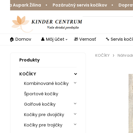
a Aupark Žilina • Pozáručný servis kočíkov • Doprava z
🏠 Domov
👤 Môj účet
🎁 Vernosť
🔧 Servis koč
KOČÍKY
Náhradn
Produkty
KOČÍKY
Kombinované kočíky
Športové kočíky
Golfové kočíky
Kočiky pre dvojičky
Kočíky pre trojičky