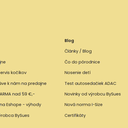
Blog
Články / Blog
jne
Čo do pôrodnice
ervis kočíkov
Nosenie detí
ráve k nám na predajne
Test autosedačiek ADAC
ARMA nad 59 €,-
Novinky od výrobcu BySues
 na Eshope - výhody
Nová norma I-Size
výrobca BySues
Certifikáty