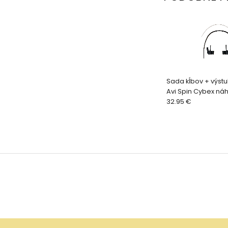
Sada kĺbov + výstu
Avi Spin Cybex náh
kočíky
32.95 €