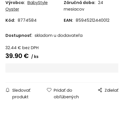
Výrobca:
BabyStyle
Záručná doba:
24
Oyster
mesiacov
Kód:
8774584
EAN:
85945212440012
Dostupnosť:
skladom u dodavateľa
32.44
€
bez DPH
39.90
€
ks
Sledovať
Pridať do
Zdielať
produkt
obľúbených