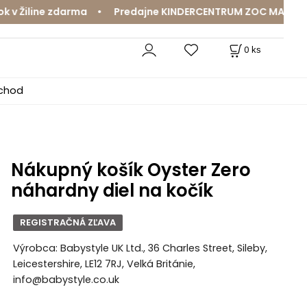
 Žiline zdarma • Predajne KINDERCENTRUM ZOC MAX a Mama
0
ks
bchod
Nákupný košík Oyster Zero
náhardny diel na kočík
REGISTRAČNÁ ZĽAVA
Výrobca: Babystyle UK Ltd., 36 Charles Street, Sileby,
Leicestershire, LE12 7RJ, Velká Británie,
info@babystyle.co.uk