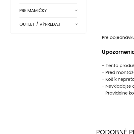
PRE MAMIČKY
OUTLET / VÝPREDAJ
Pre objednávku
Upozornenia
- Tento produk
- Pred montážo
- Košík nepreť
- Nevkladajte 
- Pravidelne k
PODOBNÉ P