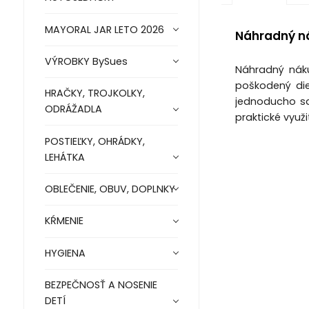
MAYORAL JAR LETO 2026
Náhradný ná
VÝROBKY BySues
Náhradný náku
poškodený die
HRAČKY, TROJKOLKY,
jednoducho sa
ODRÁŽADLA
praktické využ
POSTIEĽKY, OHRÁDKY,
LEHÁTKA
OBLEČENIE, OBUV, DOPLNKY
KŔMENIE
HYGIENA
BEZPEČNOSŤ A NOSENIE
DETÍ