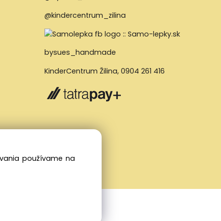
@kindercentrum_zilina
bysues_handmade
KinderCentrum Žilina
,
0904 261 416
dovania používame na