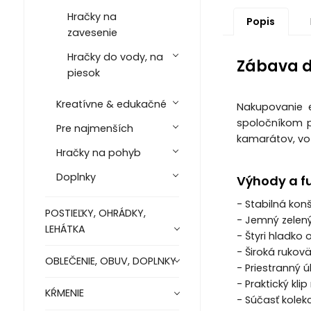
Hračky na
Popis
zavesenie
Hračky do vody, na
Zábava d
piesok
Kreatívne & edukačné
Nakupovanie e
spoločníkom p
Pre najmenších
kamarátov, voz
Hračky na pohyb
Doplnky
Výhody a f
- Stabilná kon
POSTIEĽKY, OHRÁDKY,
- Jemný zelený
LEHÁTKA
- Štyri hladko
- Široká rukov
OBLEČENIE, OBUV, DOPLNKY
- Priestranný ú
- Praktický kl
KŔMENIE
- Súčasť kolekc