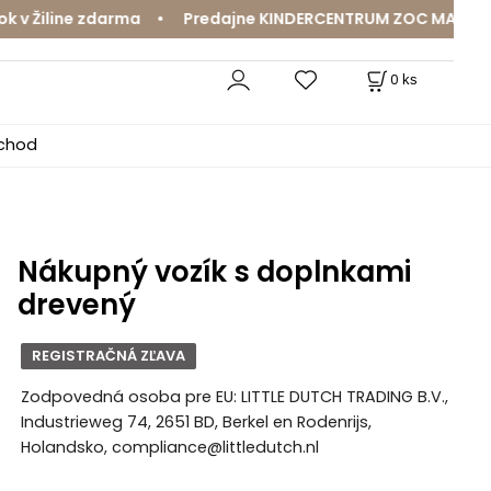
 Žiline zdarma • Predajne KINDERCENTRUM ZOC MAX a Mama
0
ks
bchod
Nákupný vozík s doplnkami
drevený
REGISTRAČNÁ ZĽAVA
Zodpovedná osoba pre EU: LITTLE DUTCH TRADING B.V.,
Industrieweg 74, 2651 BD, Berkel en Rodenrijs,
Holandsko, compliance@littledutch.nl