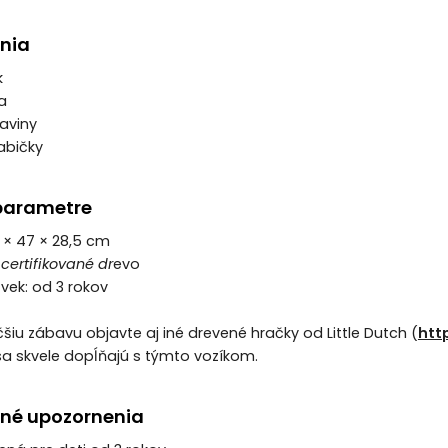
nia
k
a
aviny
abičky
parametre
1 × 47 × 28,5 cm
 certifikované dr
evo
vek: od 3 rokov
čšiu zábavu objavte aj iné drevené hračky od Little Dutch (
htt
 sa skvele dopĺňajú s týmto vozíkom.
né upozornenia