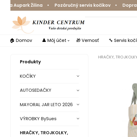
a Aupark Žilina • Pozáručný servis kočíkov • Doprava z
🏠 Domov
👤 Môj účet
🎁 Vernosť
🔧 Servis koč
HRAČKY, TROJKOLK
Produkty
KOČÍKY
AUTOSEDAČKY
MAYORAL JAR LETO 2026
VÝROBKY BySues
HRAČKY, TROJKOLKY,