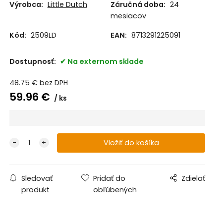
Výrobca:
Little Dutch
Záručná doba:
24
mesiacov
Kód:
2509LD
EAN:
8713291225091
Dostupnosť:
Na externom sklade
48.75
€
bez DPH
59.96
€
ks
Sledovať
Pridať do
Zdielať
produkt
obľúbených