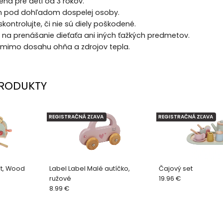
ená pre deti od 3 rokov.
len pod dohľadom dospelej osoby.
kontrolujte, či nie sú diely poškodené.
 na prenášanie dieťaťa ani iných ťažkých predmetov.
 mimo dosahu ohňa a zdrojov tepla.
RODUKTY
REGISTRAČNÁ ZĽAVA
REGISTRAČNÁ ZĽAVA
et, Wood
Label Label Malé autíčko,
Čajový set
ružové
19.96 €
8.99 €