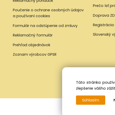
Reklamačný poriadok
Prečo ísť p
Poučenie o ochrane osobných údajov
Doprava ZD
a používaní cookies
Registrácia
Formulár na odstúpenie od zmluvy
Slovenský 
Reklamačný formulár
Prehľad objednávok
Zoznam výrobcov GPSR
Táto stránka použív
zlepšenie vášho zážit
Súhlasím