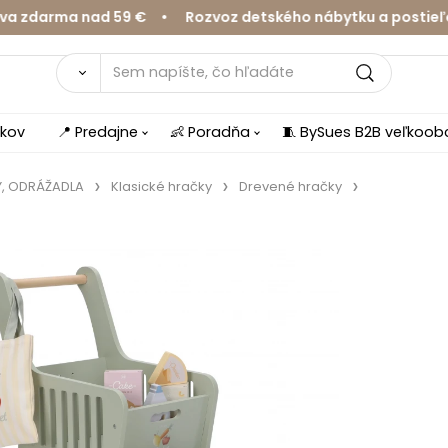
darma nad 59 € • Rozvoz detského nábytku a postieľok v
íkov
📍 Predajne
👶 Poradňa
🧵 BySues B2B veľkoo
Y, ODRÁŽADLA
Klasické hračky
Drevené hračky