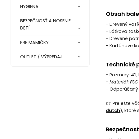
HYGIENA
Obsah bale
BEZPEČNOSŤ A NOSENIE
- Drevený vozí
DETÍ
- Látková tašk
- Drevené potr
PRE MAMIČKY
- Kartónové kr
OUTLET / VÝPREDAJ
Technické 
- Rozmery: 42,
- Materiál: FSC
- Odporúčaný 
👉 Pre ešte vä
dutch
), ktoré
Bezpečnost