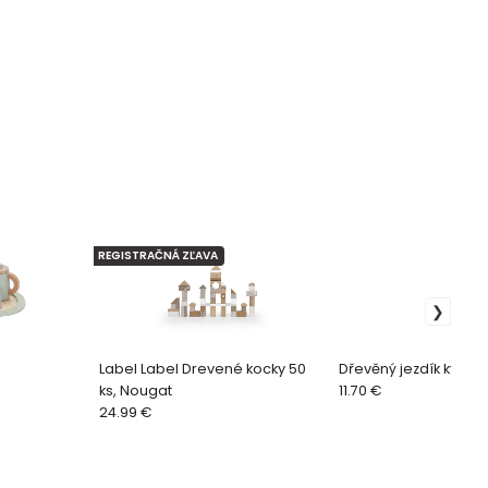
REGISTRAČNÁ ZĽAVA
Label Label Drevené kocky 50
Dřevěný jezdík květin
ks, Nougat
11.70 €
24.99 €