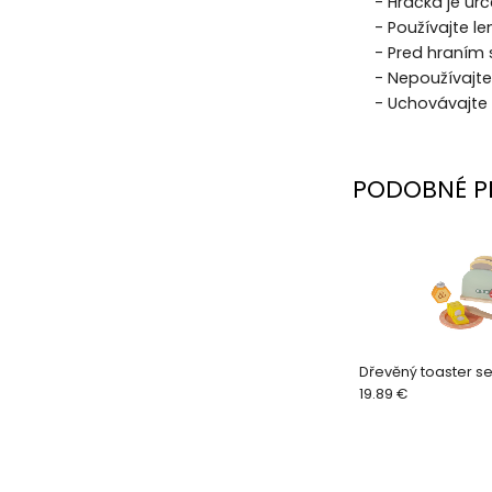
- Hračka je urč
- Používajte 
- Pred hraním s
- Nepoužívajte
- Uchovávajte
PODOBNÉ P
Dřevěný toaster s
19.89 €