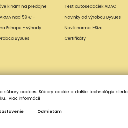
ráve k nám na predajne
Test autosedačiek ADAC
ARMA nad 59 €,-
Novinky od výrobcu BySues
 na Eshope - výhody
Nová norma I-Size
výrobca BySues
Certifikáty
a súbory cookies. Súbory cookie a ďalšie technológie sle
ku...
Viac informácií
Nastavenie
Odmietam
Vytvorené systémom ClickEshop.sk