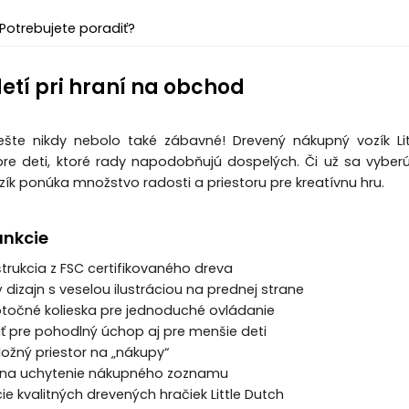
Potrebujete poradiť?
etí pri hraní na obchod
šte nikdy nebolo také zábavné! Drevený nákupný vozík L
re deti, ktoré rady napodobňujú dospelých. Či už sa vyber
ík ponúka množstvo radosti a priestoru pre kreatívnu hru.
unkcie
štrukcia z FSC certifikovaného dreva
 dizajn s veselou ilustráciou na prednej strane
 otočné kolieska pre jednoduché ovládanie
äť pre pohodlný úchop aj pre menšie deti
ložný priestor na „nákupy“
ip na uchytenie nákupného zoznamu
ie kvalitných drevených hračiek Little Dutch