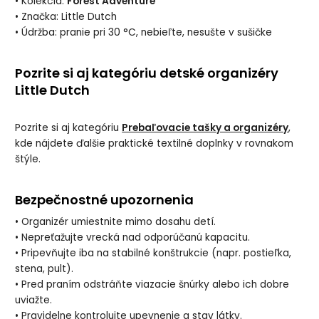
• Kolekcia:
Forest Adventure
• Značka: Little Dutch
• Údržba: pranie pri 30 °C, nebieľte, nesušte v sušičke
Pozrite si aj kategóriu detské organizéry
Little Dutch
Pozrite si aj kategóriu
Prebaľovacie tašky a organizéry
,
kde nájdete ďalšie praktické textilné doplnky v rovnakom
štýle.
Bezpečnostné upozornenia
• Organizér umiestnite mimo dosahu detí.
• Nepreťažujte vrecká nad odporúčanú kapacitu.
• Pripevňujte iba na stabilné konštrukcie (napr. postieľka,
stena, pult).
• Pred praním odstráňte viazacie šnúrky alebo ich dobre
uviažte.
• Pravidelne kontrolujte upevnenie a stav látky.