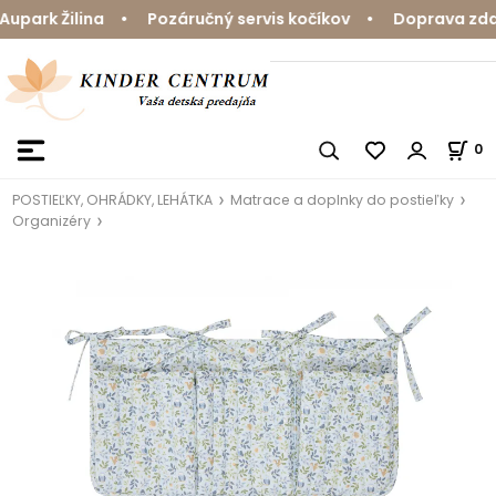
park Žilina • Pozáručný servis kočíkov • Doprava zdarm
0
POSTIEĽKY, OHRÁDKY, LEHÁTKA
Matrace a doplnky do postieľky
Organizéry