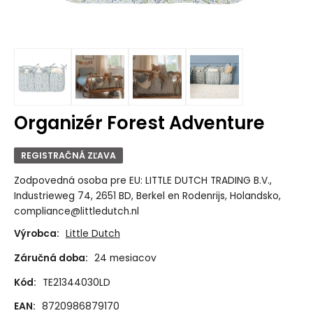
Organizér Forest Adventure
REGISTRAČNÁ ZĽAVA
Zodpovedná osoba pre EU: LITTLE DUTCH TRADING B.V.,
Industrieweg 74, 2651 BD, Berkel en Rodenrijs, Holandsko,
compliance@littledutch.nl
Výrobca:
Little Dutch
Záručná doba:
24 mesiacov
Kód:
TE21344030LD
EAN:
8720986879170