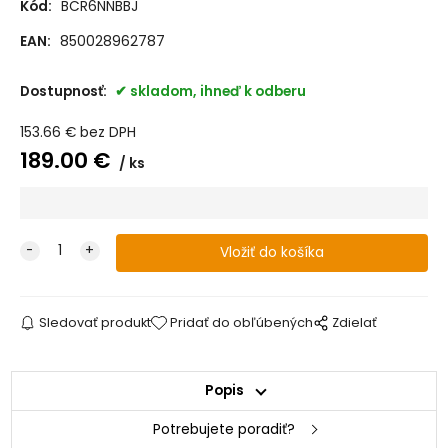
Kód:
BCR6NNBBJ
EAN:
850028962787
Dostupnosť:
skladom, ihneď k odberu
153.66
€
bez DPH
189.00
€
ks
Sledovať produkt
Pridať do obľúbených
Zdielať
Popis
Potrebujete poradiť?