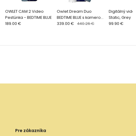
OWLET CAM 2 Video
Owlet Dream Duo
Digitálný vid
Pestúnka - BEDTIME BLUE
BEDTIME BLUE s kamerou
Static, Grey
189.00 €
Dream Sight – monitor
339.00 €
440.26 €
99.90 €
bábätka novej
generácie
Pre zákazníka