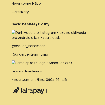
Nová norma I-Size
Certifikáty
Sociálne siete / Platby
@bysues_handmade
@kindercentrum_zilina
bysues_handmade
KinderCentrum Žilina
,
0904 261 416