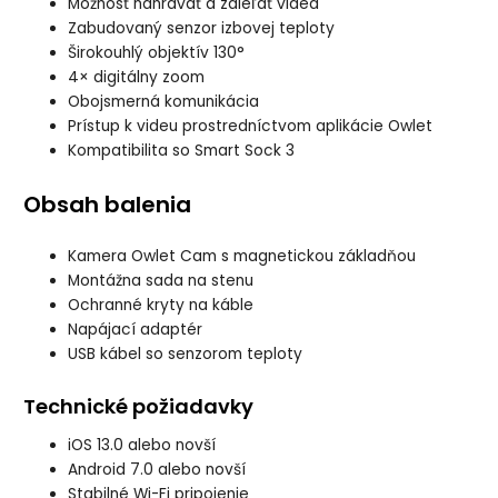
Možnosť nahrávať a zdieľať videá
Zabudovaný senzor izbovej teploty
Širokouhlý objektív 130°
4× digitálny zoom
Obojsmerná komunikácia
Prístup k videu prostredníctvom aplikácie
Owlet
Kompatibilita so
Smart Sock 3
Obsah balenia
Kamera Owlet Cam s magnetickou základňou
Montážna sada na stenu
Ochranné kryty na káble
Napájací adaptér
USB kábel so senzorom teploty
Technické požiadavky
iOS 13.0 alebo novší
Android 7.0 alebo novší
Stabilné Wi-Fi pripojenie