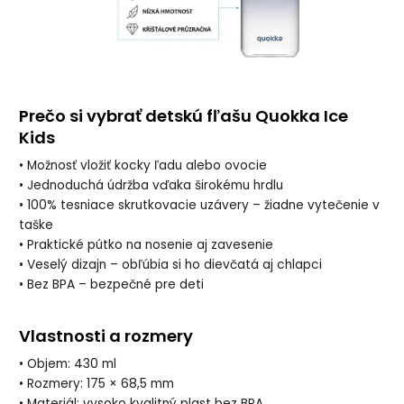
Prečo si vybrať detskú fľašu Quokka Ice
Kids
• Možnosť vložiť kocky ľadu alebo ovocie
• Jednoduchá údržba vďaka širokému hrdlu
• 100% tesniace skrutkovacie uzávery – žiadne vytečenie v
taške
• Praktické pútko na nosenie aj zavesenie
• Veselý dizajn – obľúbia si ho dievčatá aj chlapci
• Bez BPA – bezpečné pre deti
Vlastnosti a rozmery
• Objem: 430 ml
• Rozmery: 175 × 68,5 mm
• Materiál: vysoko kvalitný plast bez BPA