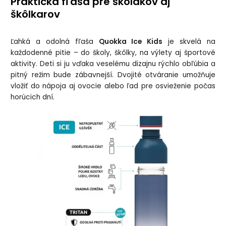
Praktická fľaša pre školákov aj
škôlkarov
Ľahká a odolná fľaša
Quokka Ice Kids
je skvelá na
každodenné pitie – do školy, škôlky, na výlety aj športové
aktivity. Deti si ju vďaka veselému dizajnu rýchlo obľúbia a
pitný režim bude zábavnejší. Dvojité otváranie umožňuje
vložiť do nápoja aj ovocie alebo ľad pre osvieženie počas
horúcich dní.