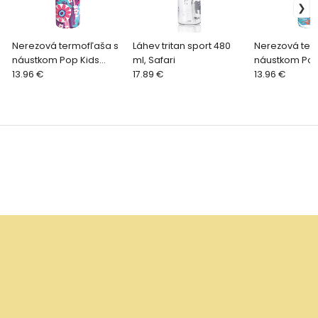
Nerezová termofľaša s
Láhev tritan sport 480
Nerezová ter
náustkom Pop Kids
ml, Safari
náustkom Pop
Blooming Garden 445
13.96 €
17.89 €
Ocean 445 m
13.96 €
ml