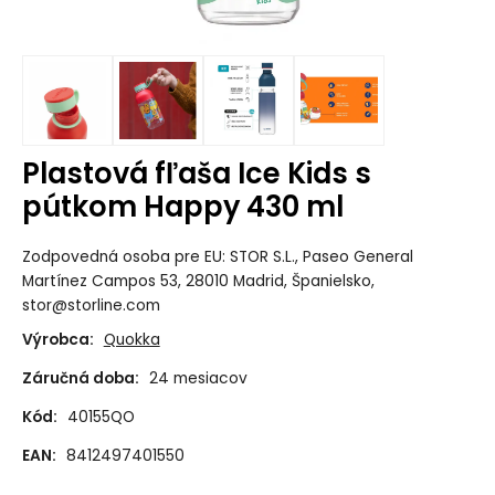
Plastová fľaša Ice Kids s
pútkom Happy 430 ml
Zodpovedná osoba pre EU: STOR S.L., Paseo General
Martínez Campos 53, 28010 Madrid, Španielsko,
stor@storline.com
Výrobca:
Quokka
Záručná doba:
24 mesiacov
Kód:
40155QO
EAN:
8412497401550