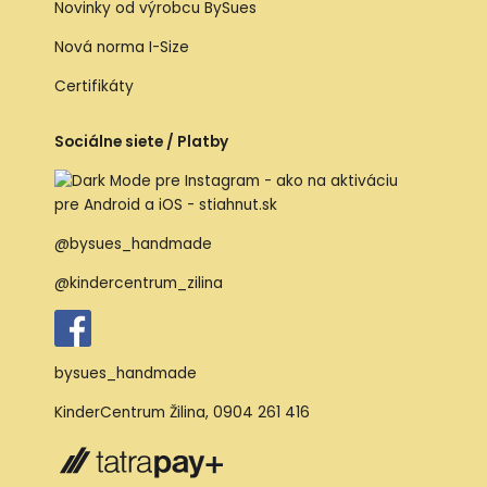
Novinky od výrobcu BySues
Nová norma I-Size
Certifikáty
Sociálne siete / Platby
@bysues_handmade
@kindercentrum_zilina
bysues_handmade
KinderCentrum Žilina
,
0904 261 416