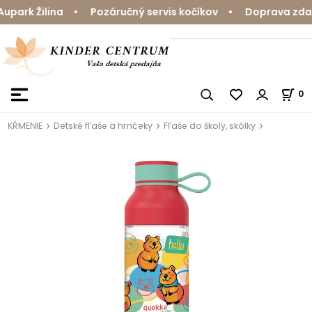
park Žilina • Pozáručný servis kočíkov • Doprava zdarm
0
KŔMENIE
Detské fľaše a hrnčeky
Fľaše do školy, skôlky