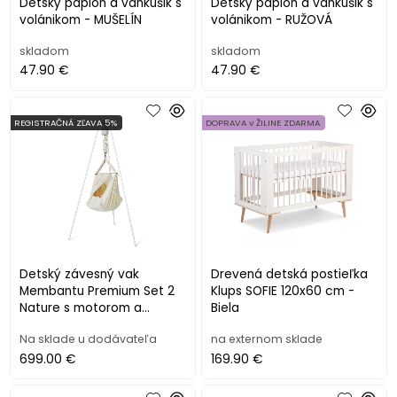
Detský paplón a vankúšik s
Detský paplón a vankúšik s
volánikom - MUŠELÍN
volánikom - RUŽOVÁ
skladom
skladom
47.90 €
47.90 €
REGISTRAČNÁ ZĽAVA 5%
DOPRAVA v ŽILINE ZDARMA
Detský závesný vak
Drevená detská postieľka
Membantu Premium Set 2
Klups SOFIE 120x60 cm -
Nature s motorom a
Biela
stojanom
Na sklade u dodávateľa
na externom sklade
699.00 €
169.90 €