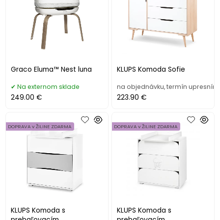
Graco Eluma™ Nest luna
KLUPS Komoda Sofie
Na externom sklade
na objednávku, termín upresním
249.00 €
223.90 €
DOPRAVA v ŽILINE ZDARMA
DOPRAVA v ŽILINE ZDARMA
KLUPS Komoda s
KLUPS Komoda s
prebaľovacím
prebaľovacím