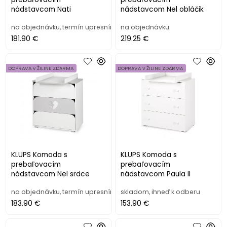
nádstavcom Nati
nádstavcom Nel obláčik
na objednávku, termín upresním
na objednávku
181.90 €
219.25 €
DOPRAVA v ŽILINE ZDARMA
DOPRAVA v ŽILINE ZDARMA
KLUPS Komoda s
KLUPS Komoda s
prebaľovacím
prebaľovacím
nádstavcom Nel srdce
nádstavcom Paula II
na objednávku, termín upresním
skladom, ihneď k odberu
183.90 €
153.90 €