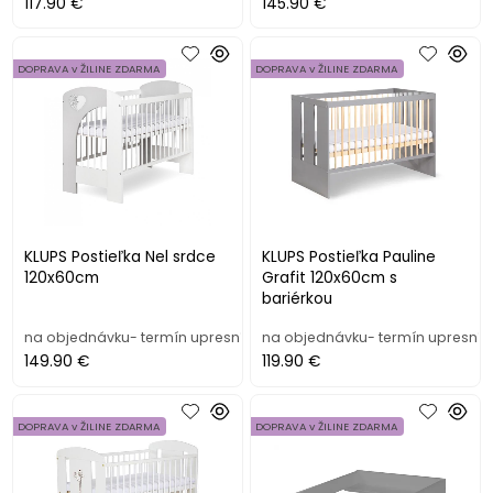
117.90 €
145.90 €
DOPRAVA v ŽILINE ZDARMA
DOPRAVA v ŽILINE ZDARMA
KLUPS Postieľka Nel srdce
KLUPS Postieľka Pauline
120x60cm
Grafit 120x60cm s
bariérkou
na objednávku- termín upresním
na objednávku- termín upresní
149.90 €
119.90 €
DOPRAVA v ŽILINE ZDARMA
DOPRAVA v ŽILINE ZDARMA