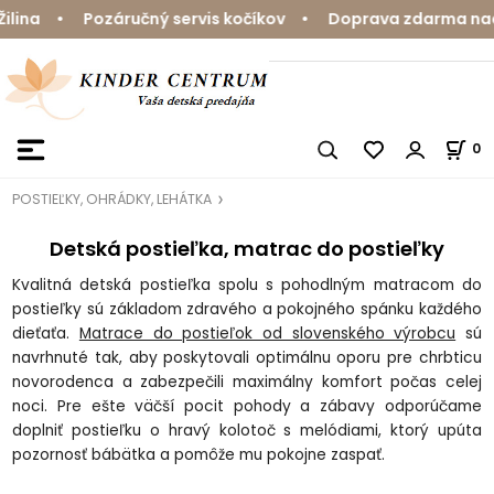
 Pozáručný servis kočíkov • Doprava zdarma nad 59 € • 
0
POSTIEĽKY, OHRÁDKY, LEHÁTKA
Detská postieľka, matrac do postieľky
Kvalitná
detská postieľka
spolu s pohodlným matracom do
postieľky sú základom zdravého a pokojného spánku každého
dieťaťa.
Matrace do postieľok od slovenského výrobcu
sú
navrhnuté tak, aby poskytovali optimálnu oporu pre chrbticu
novorodenca a zabezpečili maximálny komfort počas celej
noci. Pre ešte väčší pocit pohody a zábavy odporúčame
doplniť postieľku o hravý kolotoč s melódiami, ktorý upúta
pozornosť bábätka a pomôže mu pokojne zaspať.