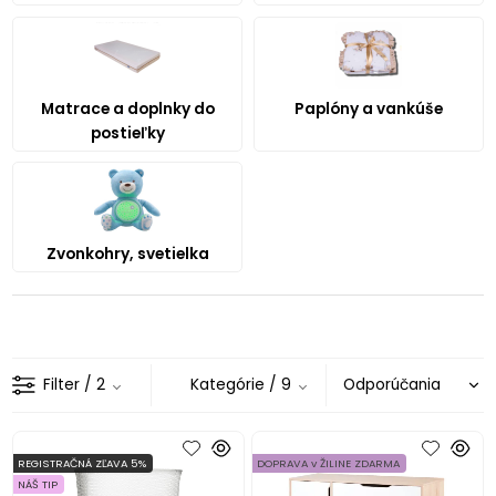
Matrace a doplnky do
Paplóny a vankúše
postieľky
Zvonkohry, svetielka
Filter
/ 2
Kategórie
/ 9
REGISTRAČNÁ ZĽAVA 5%
DOPRAVA v ŽILINE ZDARMA
NÁŠ TIP