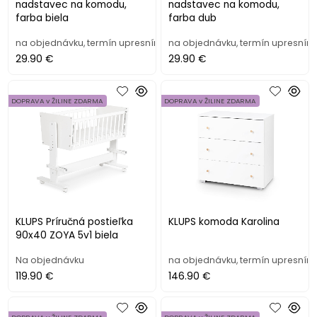
nadstavec na komodu,
nadstavec na komodu,
farba biela
farba dub
na objednávku, termín upresním
na objednávku, termín upresním
29.90 €
29.90 €
DOPRAVA v ŽILINE ZDARMA
DOPRAVA v ŽILINE ZDARMA
KLUPS Príručná postieľka
KLUPS komoda Karolina
90x40 ZOYA 5v1 biela
Na objednávku
na objednávku, termín upresním
119.90 €
146.90 €