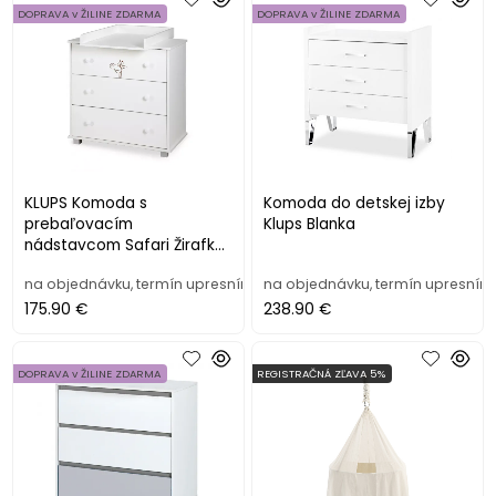
DOPRAVA v ŽILINE ZDARMA
DOPRAVA v ŽILINE ZDARMA
KLUPS Komoda s
Komoda do detskej izby
prebaľovacím
Klups Blanka
nádstavcom Safari Žirafka,
farba biela
na objednávku, termín upresním
na objednávku, termín upresním
175.90 €
238.90 €
DOPRAVA v ŽILINE ZDARMA
REGISTRAČNÁ ZĽAVA 5%