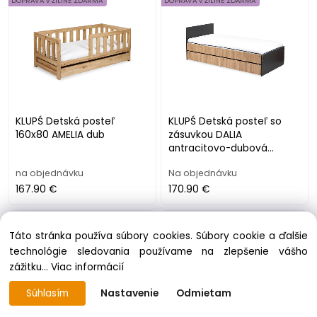
DOPRAVA v ŽILINE ZDARMA
DOPRAVA v ŽILINE ZDARMA
KLUPŚ Detská posteľ
KLUPŚ Detská posteľ so
160x80 AMELIA dub
zásuvkou DALIA
antracitovo-dubová
200x90
na objednávku
Na objednávku
167.90 €
170.90 €
DOPRAVA v ŽILINE ZDARMA
DOPRAVA v ŽILINE ZDARMA
Táto stránka používa súbory cookies. Súbory cookie a ďalšie
technológie sledovania používame na zlepšenie vášho
zážitku...
Viac informácií
Súhlasím
Nastavenie
Odmietam