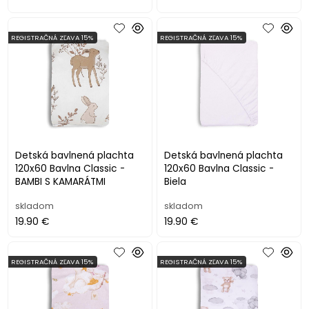
REGISTRAČNÁ ZĽAVA 15%
REGISTRAČNÁ ZĽAVA 15%
Detská bavlnená plachta
Detská bavlnená plachta
120x60 Bavlna Classic -
120x60 Bavlna Classic -
BAMBI S KAMARÁTMI
Biela
skladom
skladom
19.90 €
19.90 €
REGISTRAČNÁ ZĽAVA 15%
REGISTRAČNÁ ZĽAVA 15%