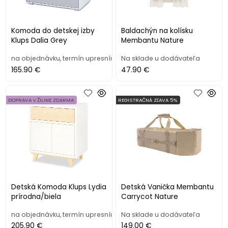
Komoda do detskej izby
Baldachýn na kolísku
Klups Dalia Grey
Membantu Nature
na objednávku, termín upresním
Na sklade u dodávateľa
165.90 €
47.90 €
DOPRAVA v ŽILINE ZDARMA
REGISTRAČNÁ ZĽAVA 5%
Detská Komoda Klups Lydia
Detská Vanička Membantu
prírodna/biela
Carrycot Nature
na objednávku, termín upresním
Na sklade u dodávateľa
205.90 €
149.00 €