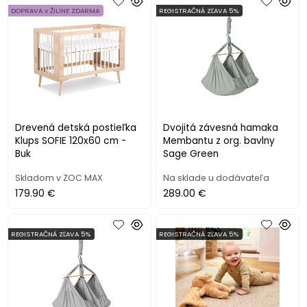
DOPRAVA v ŽILINE ZDARMA
REGISTRAČNÁ ZĽAVA 5%
Drevená detská postieľka
Dvojitá závesná hamaka
Klups SOFIE 120x60 cm -
Membantu z org. bavlny
Buk
Sage Green
Skladom v ZOC MAX
Na sklade u dodávateľa
179.90 €
289.00 €
REGISTRAČNÁ ZĽAVA 5%
REGISTRAČNÁ ZĽAVA 5%