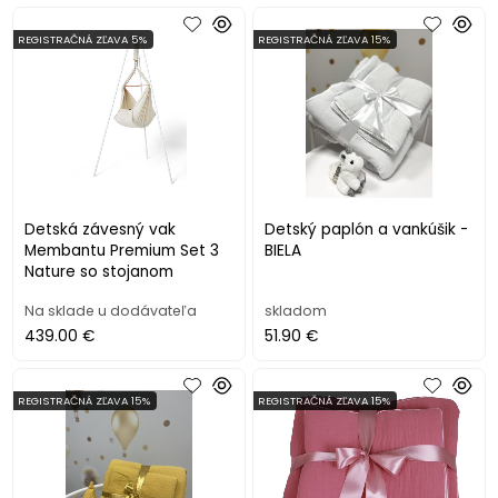
REGISTRAČNÁ ZĽAVA 5%
REGISTRAČNÁ ZĽAVA 15%
Detská závesný vak
Detský paplón a vankúšik -
Membantu Premium Set 3
BIELA
Nature so stojanom
Na sklade u dodávateľa
skladom
439.00 €
51.90 €
REGISTRAČNÁ ZĽAVA 15%
REGISTRAČNÁ ZĽAVA 15%