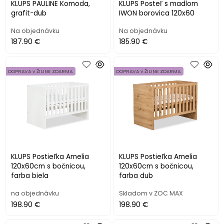
KLUPS PAULINE Komoda,
KLUPS Posteľ s madlom
grafit-dub
IWON borovica 120x60
Na objednávku
Na objednávku
187.90 €
185.90 €
DOPRAVA v ŽILINE ZDARMA
DOPRAVA v ŽILINE ZDARMA
KLUPS Postieľka Amelia
KLUPS Postieľka Amelia
120x60cm s bočnicou,
120x60cm s bočnicou,
farba biela
farba dub
na objednávku
Skladom v ZOC MAX
198.90 €
198.90 €