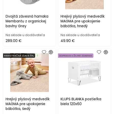
Dvojitá závesná hamaka
Hrejivý plyšový medvedík
Membantu z organickej
MAGMA pre upokojenie
bavlny Grey
bábätka, hnedý
Na sklade u dodávateľa
Na sklade u dodávateľa
289.00 €
49.90 €
REGISTRAČNÁ ZĽAVA 5%
DOPRAVA v ŽILINE ZDARMA
Hrejivý plyšový medvedík
KLUPS BLANKA postieľka
MAGMA pre upokojenie
biela 120x60
bábätka, šedý