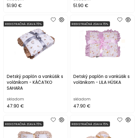
51.90 €
51.90 €
REGISTRAČNÁ ZĽAVA 15%
REGISTRAČNÁ ZĽAVA 15%
Detský paplón a vankúšik s
Detský paplón a vankúšik s
volánikom - KÁČATKO
volánikom - LILA HÚSKA
SAHARA
skladom
skladom
47.90 €
47.90 €
REGISTRAČNÁ ZĽAVA 15%
REGISTRAČNÁ ZĽAVA 15%