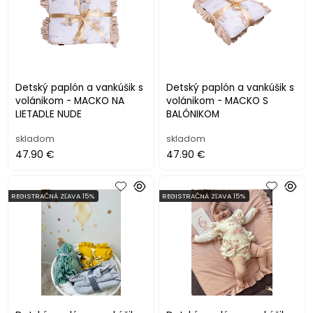
Detský paplón a vankúšik s
Detský paplón a vankúšik s
volánikom - MACKO NA
volánikom - MACKO S
LIETADLE NUDE
BALÓNIKOM
skladom
skladom
47.90 €
47.90 €
REGISTRAČNÁ ZĽAVA 15%
REGISTRAČNÁ ZĽAVA 15%