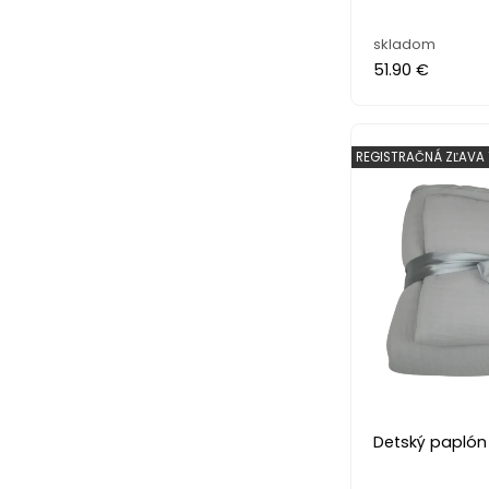
skladom
51.90 €
REGISTRAČNÁ ZĽAVA 
Detský paplón 