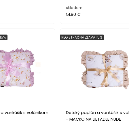
skladom
51.90 €
15%
REGISTRAČNÁ ZĽAVA 15%
 a vankúšik s volánikom
Detský paplón a vankúšik s v
- MACKO NA LIETADLE NUDE