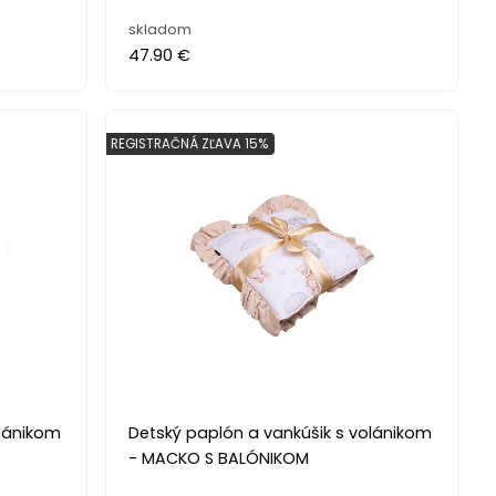
skladom
47.90 €
REGISTRAČNÁ ZĽAVA 15%
olánikom
Detský paplón a vankúšik s volánikom
- MACKO S BALÓNIKOM