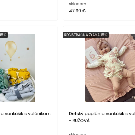
skladom
47.90 €
15%
REGISTRAČNÁ ZĽAVA 15%
 a vankúšik s volánikom
Detský paplón a vankúšik s v
- RUŽOVÁ
skladom