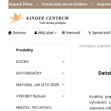
upark Žilina • Pozáručný servis kočíkov • Doprava zdar
🏠 Domov
👤 Môj účet
🎁 Vernosť
🔧 Servis koč
POSTIEĽKY, OHRÁDKY
Produkty
KOČÍKY
Dets
AUTOSEDAČKY
MAYORAL JAR LETO 2026
VÝROBKY BySues
Kvalitný p
vytváraní 
HRAČKY, TROJKOLKY,
súprava zab