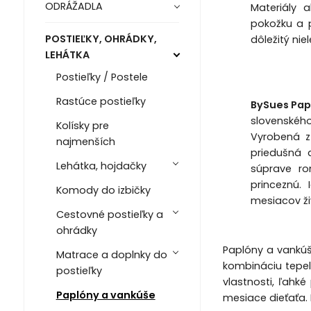
ODRÁŽADLA
Materiály 
pokožku a 
POSTIEĽKY, OHRÁDKY,
dôležitý nie
LEHÁTKA
Postieľky / Postele
Rastúce postieľky
BySues Papl
slovenského
Kolísky pre
Vyrobená z
najmenších
priedušná 
Lehátka, hojdačky
súprave ro
princeznú.
Komody do izbičky
mesiacov ži
Cestovné postieľky a
ohrádky
Paplóny a vankúš
Matrace a doplnky do
kombináciu tepel
postieľky
vlastnosti, ľahk
Paplóny a vankúše
mesiace dieťaťa. 