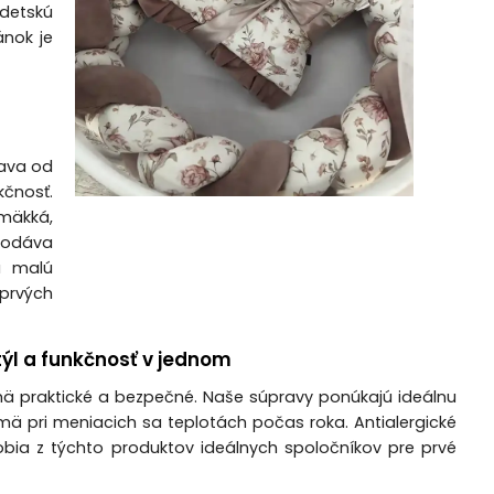
 detskú
ánok je
ava od
kčnosť.
mäkká,
 dodáva
ú malú
prvých
týl a funkčnosť v jednom
mä praktické a bezpečné. Naše súpravy ponúkajú ideálnu
ä pri meniacich sa teplotách počas roka. Antialergické
robia z týchto produktov ideálnych spoločníkov pre prvé