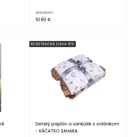
skladom
51.90 €
REGISTRAČNÁ ZĽAVA 15%
DÁ
Detský paplón a vankúšik s volánikom
- KÁČATKO SAHARA