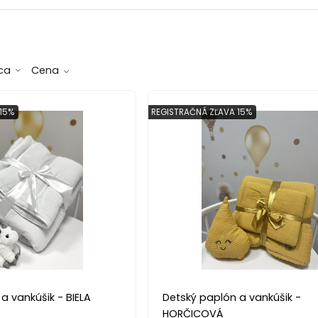
ca
Cena
15%
REGISTRAČNÁ ZĽAVA 15%
a vankúšik - BIELA
Detský paplón a vankúšik -
HORČICOVÁ