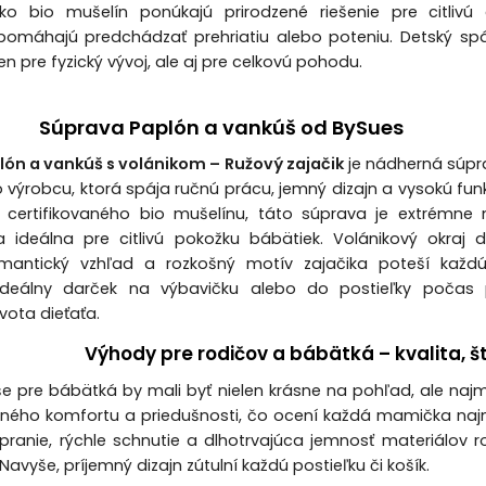
ako bio mušelín ponúkajú prirodzené riešenie pre citlivú
pomáhajú predchádzať prehriatiu alebo poteniu. Detský sp
len pre fyzický vývoj, ale aj pre celkovú pohodu.
Súprava Paplón a vankúš od BySues
ón a vankúš s volánikom – Ružový zajačik
je nádherná súpr
 výrobcu, ktorá spája ručnú prácu, jemný dizajn a vysokú fun
 certifikovaného bio mušelínu, táto súprava je extrémne 
a ideálna pre citlivú pokožku bábätiek. Volánikový okraj
mantický vzhľad a rozkošný motív zajačika poteší každ
 Ideálny darček na výbavičku alebo do postieľky počas 
vota dieťaťa.
Výhody pre rodičov a bábätká – kvalita, š
e pre bábätká by mali byť nielen krásne na pohľad, ale naj
ného komfortu a priedušnosti, čo ocení každá mamička najm
é pranie, rýchle schnutie a dlhotrvajúca jemnosť materiálov 
Navyše, príjemný dizajn zútulní každú postieľku či košík.