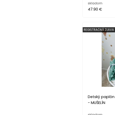
skladom
47.90 €
REGISTRAČNÁ ZĽAVA 
Detský paplón
- MUŠELÍN
skladom