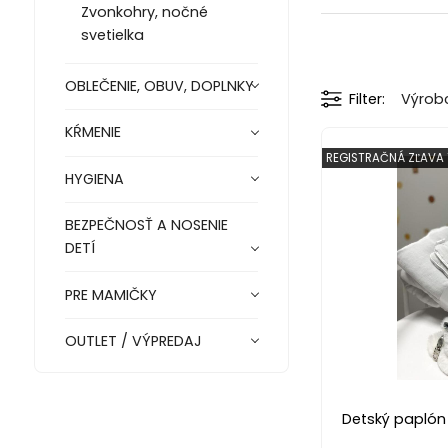
Zvonkohry, nočné
svetielka
OBLEČENIE, OBUV, DOPLNKY
Filter
Výrob
KŔMENIE
REGISTRAČNÁ ZĽAVA 
HYGIENA
BEZPEČNOSŤ A NOSENIE
DETÍ
PRE MAMIČKY
OUTLET / VÝPREDAJ
Detský paplón 