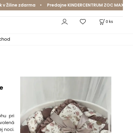
line zdarma • Predajne KINDERCENTRUM ZOC MAX a MamaJa 
0
ks
bchod
re
ohu pri
volená
j noci.