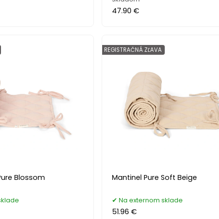
47.90 €
REGISTRAČNÁ ZĽAVA
 Pure Blossom
Mantinel Pure Soft Beige
sklade
Na externom sklade
51.96 €