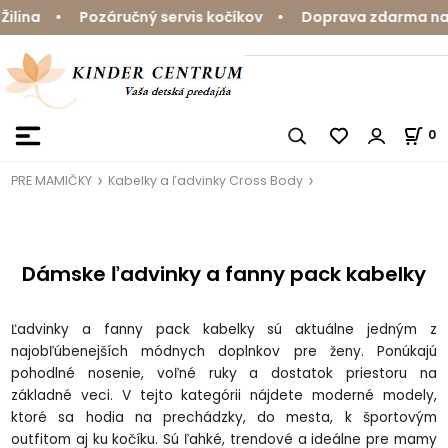
• Pozáručný servis kočíkov • Doprava zdarma nad 59 € 
0
PRE MAMIČKY
Kabelky a ľadvinky Cross Body
Dámske ľadvinky a fanny pack kabelky
Ľadvinky a fanny pack kabelky sú aktuálne jedným z
najobľúbenejších módnych doplnkov pre ženy. Ponúkajú
pohodlné nosenie, voľné ruky a dostatok priestoru na
základné veci. V tejto kategórii nájdete moderné modely,
ktoré sa hodia na prechádzky, do mesta, k športovým
outfitom aj ku kočíku. Sú ľahké, trendové a ideálne pre mamy