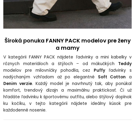
Široká ponuka FANNY PACK modelov pre ženy
a mamy
V kategórii FANNY PACK nájdete ľadvinky a mini kabelky v
rôznych materiáloch a štýloch – od mäkučkých
Teddy
modelov pre milovníčky pohodlia, cez
Puffy
ľadvinky s
nadýchaným vzhľadom až po elegantné
Soft Cotton
a
Denim verzie
. Každý model je navrhnutý tak, aby ponúkal
komfort, trendový dizajn a maximálnu praktickosť. Či už
hľadáte ľadvinku k športovému outfitu, alebo štýlový doplnok
ku kočíku, v tejto kategórii nájdete ideálny kúsok pre
každodenné nosenie.