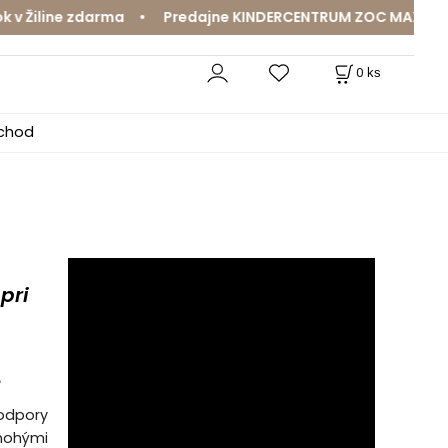
Žiline zdarma • Predajne KINDERCENTRUM ZOC MAX a MamaJ
0
ks
bchod
pri
é
podpory
nohými