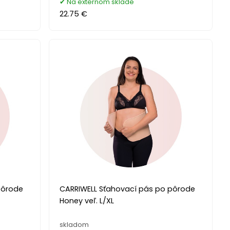
Na externom sklade
22.75 €
pôrode
CARRIWELL Sťahovací pás po pôrode
Honey veľ. L/XL
skladom