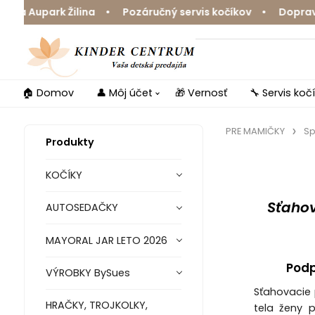
 Aupark Žilina • Pozáručný servis kočíkov • Doprava zd
🏠 Domov
👤 Môj účet
🎁 Vernosť
🔧 Servis koč
PRE MAMIČKY
Sp
Produkty
KOČÍKY
Sťahov
AUTOSEDAČKY
MAYORAL JAR LETO 2026
Podp
VÝROBKY BySues
Sťahovacie 
HRAČKY, TROJKOLKY,
tela ženy 