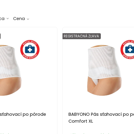
ca
Cena
REGISTRAČNÁ ZĽAVA
sťahovací po pôrode
BABYONO Pás sťahovací po p
Comfort XL