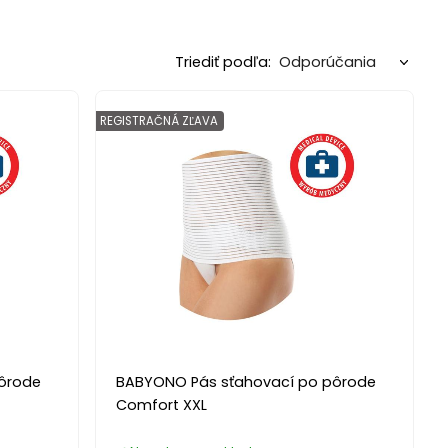
Triediť podľa:
REGISTRAČNÁ ZĽAVA
ôrode
BABYONO Pás sťahovací po pôrode
Comfort XXL