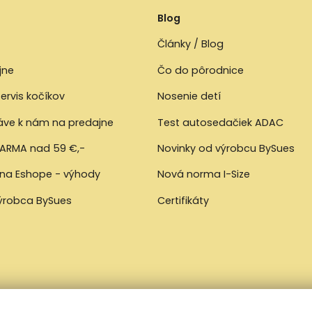
Blog
Články / Blog
jne
Čo do pôrodnice
ervis kočíkov
Nosenie detí
ráve k nám na predajne
Test autosedačiek ADAC
ARMA nad 59 €,-
Novinky od výrobcu BySues
 na Eshope - výhody
Nová norma I-Size
výrobca BySues
Certifikáty