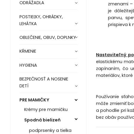
ODRÁŽADLA
zmenami – b
je dôležit
POSTIEĽKY, OHRÁDKY,
panvu, spe
LEHÁTKA
prispieva k 
OBLEČENIE, OBUV, DOPLNKY
KŔMENIE
Nastaviteľný po
elastickému mate
HYGIENA
zapínaním, čo u
materiálov, ktoré
BEZPEČNOSŤ A NOSENIE
DETÍ
Používanie sťah
PRE MAMIČKY
môže zmierniť bo
Krémy pre mamičku
a pohodlie pri k
bez obáv používať
Spodná bielizeň
podprsenky a tielka