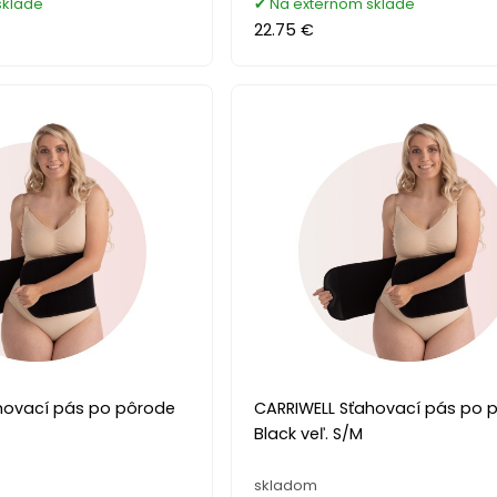
sklade
Na externom sklade
22.75 €
hovací pás po pôrode
CARRIWELL Sťahovací pás po 
Black veľ. S/M
skladom