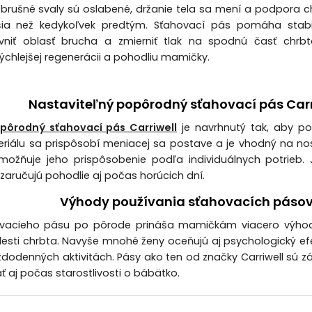
rušné svaly sú oslabené, držanie tela sa mení a podpora c
ejšia než kedykoľvek predtým. Sťahovací pás pomáha stabi
vniť oblasť brucha a zmierniť tlak na spodnú časť chrbt
rýchlejšej regenerácii a pohodliu mamičky.
Nastaviteľný popôrodný sťahovací pás Carriw
pôrodný sťahovací pás Carriwell
je navrhnutý tak, aby p
riálu sa prispôsobí meniacej sa postave a je vhodný na no
možňuje jeho prispôsobenie podľa individuálnych potrieb.
 zaručujú pohodlie aj počas horúcich dní.
Výhody používania sťahovacích pásov
ovacieho pásu po pôrode prináša mamičkám viacero výhod. 
lesti chrbta. Navyše mnohé ženy oceňujú aj psychologický efe
aždodenných aktivitách. Pásy ako ten od značky Carriwell sú 
 aj počas starostlivosti o bábätko.