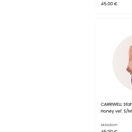
45.00 €
CARRIWELL Sťa
Honey veľ. S/M
skladom
45.00 €