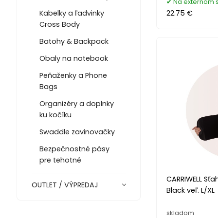
Na externom 
Kabelky a ľadvinky
22.75 €
Cross Body
Batohy & Backpack
Obaly na notebook
Peňaženky a Phone
Bags
Organizéry a doplnky
ku kočíku
Swaddle zavinovačky
Bezpečnostné pásy
pre tehotné
CARRIWELL Sťa
OUTLET / VÝPREDAJ
Black veľ. L/XL
skladom