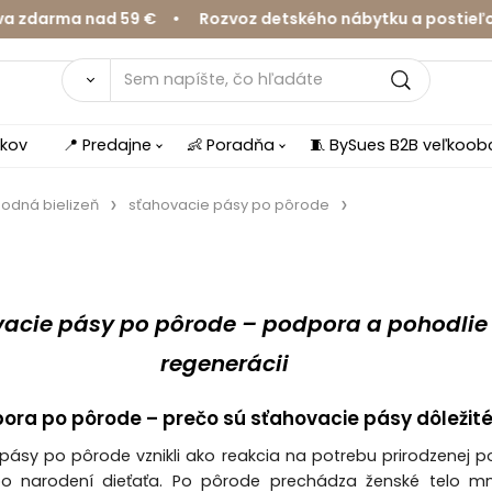
arma nad 59 € • Rozvoz detského nábytku a postieľok v 
íkov
📍 Predajne
👶 Poradňa
🧵 BySues B2B veľkoo
odná bielizeň
sťahovacie pásy po pôrode
acie pásy po pôrode – podpora a pohodlie 
regenerácii
ora po pôrode – prečo sú sťahovacie pásy dôležit
pásy po pôrode vznikli ako reakcia na potrebu prirodzenej 
po narodení dieťaťa. Po pôrode prechádza ženské telo m