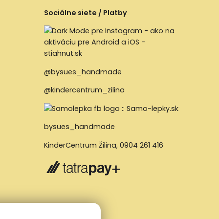
Sociálne siete / Platby
@bysues_handmade
@kindercentrum_zilina
bysues_handmade
KinderCentrum Žilina
,
0904 261 416