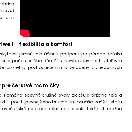
hrbtice
lizovať
a, čím
ell – flexibilita a komfort
oskytoval jemnú, ale účinnú podporu po pôrode. Vďaka
senie počas celého dňa. Pás je vybavený nastaviteľným
 Je diskrétny pod oblečením a vyrobený z priedušných
 pre čerstvé mamičky
Pomáha spevniť brušné svaly, zlepšuje držanie tela a
kt – pocit „pevnejšieho brucha“ im prináša väčšiu istotu
zároveň diskrétne a pohodlné na nosenie, takže ich možno