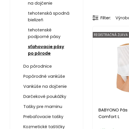
na dojčenie
tehotenská spodná
Filter
Výrob
bielizeň
tehotenské
REGISTRAČNÁ ZĽAVA
podporné pásy
sťahovacie pásy
po pôrode
Do pôrodnice
Popôrodné vankúše
Vankúše na dojčenie
Darčekové poukážky
Tašky pre maminu
BABYONO Pás 
Prebaľovacie tašky
Comfort L
Kozmetické taštičky