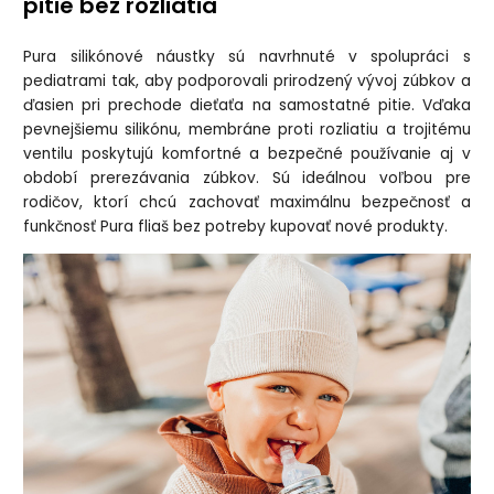
pitie bez rozliatia
Pura silikónové náustky sú navrhnuté v spolupráci s
pediatrami tak, aby podporovali prirodzený vývoj zúbkov a
ďasien pri prechode dieťaťa na samostatné pitie. Vďaka
pevnejšiemu silikónu, membráne proti rozliatiu a trojitému
ventilu poskytujú komfortné a bezpečné používanie aj v
období prerezávania zúbkov. Sú ideálnou voľbou pre
rodičov, ktorí chcú zachovať maximálnu bezpečnosť a
funkčnosť Pura fliaš bez potreby kupovať nové produkty.