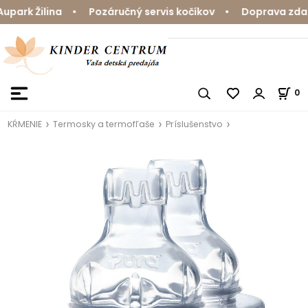
ark Žilina • Pozáručný servis kočíkov • Doprava zdarma
0
KŔMENIE
Termosky a termofľaše
Príslušenstvo