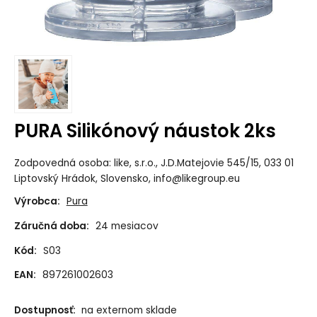
PURA Silikónový náustok 2ks
Zodpovedná osoba: like, s.r.o., J.D.Matejovie 545/15, 033 01
Liptovský Hrádok, Slovensko, info@likegroup.eu
Výrobca:
Pura
Záručná doba:
24 mesiacov
Kód:
S03
EAN:
897261002603
Dostupnosť:
na externom sklade