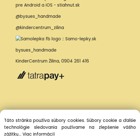
@bysues_handmade
@kindercentrum_zilina
bysues_handmade
KinderCentrum Žilina
,
0904 261 416
Táto stránka používa súbory cookies. Súbory cookie a ďalšie
technológie sledovania používame na zlepšenie vášho
zážitku...
Viac informácií