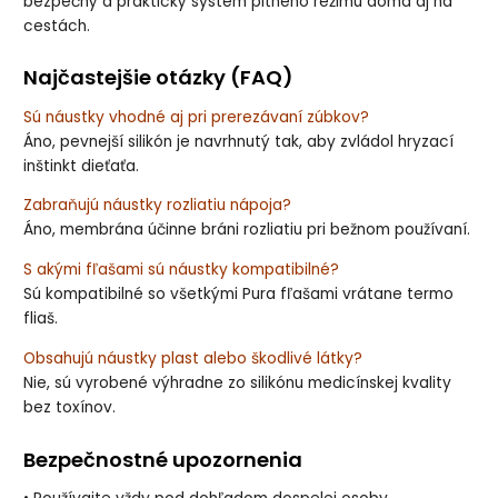
bezpečný a praktický systém pitného režimu doma aj na
cestách.
Najčastejšie otázky (FAQ)
Sú náustky vhodné aj pri prerezávaní zúbkov?
Áno, pevnejší silikón je navrhnutý tak, aby zvládol hryzací
inštinkt dieťaťa.
Zabraňujú náustky rozliatiu nápoja?
Áno, membrána účinne bráni rozliatiu pri bežnom používaní.
S akými fľašami sú náustky kompatibilné?
Sú kompatibilné so všetkými Pura fľašami vrátane termo
fliaš.
Obsahujú náustky plast alebo škodlivé látky?
Nie, sú vyrobené výhradne zo silikónu medicínskej kvality
bez toxínov.
Bezpečnostné upozornenia