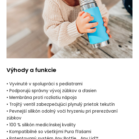
Výhody a funkcie
• Vyvinuté v spolupráci s pediatrami
• Podporujú správny vývoj zúbkov a ďasien
• Membrána proti rozliatiu nápoja
• Trojitý ventil zabezpečujúci plynulý prietok tekutín
• Pevnejší silikón odolný voči hryzeniu pri prerezávaní
zúbkov
• 100 % silikón medicínskej kvality
• Kompatibilné so všetkými Pura fľašami
• Patentovaný systém Any Bottle… Any Lid™