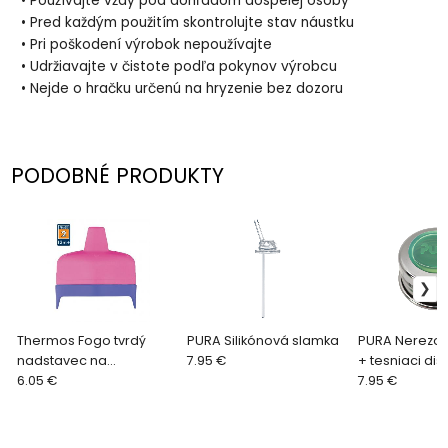
• Používajte vždy pod dohľadom dospelej osoby
• Pred každým použitím skontrolujte stav náustku
• Pri poškodení výrobok nepoužívajte
• Udržiavajte v čistote podľa pokynov výrobcu
• Nejde o hračku určenú na hryzenie bez dozoru
PODOBNÉ PRODUKTY
Thermos Fogo tvrdý
PURA Silikónová slamka
PURA Nerezov
nadstavec na
7.95 €
+ tesniaci dis
kojeneckú termosku č.2,
6.05 €
farby
7.95 €
12m+